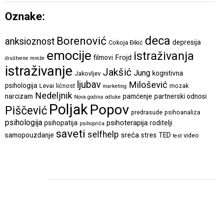
Oznake:
deca
Borenović
anksioznost
depresija
Cokoja Đikić
emocije
istraživanja
Frojd
filmovi
društvene mreže
istraživanje
Jakšić
Jung
kognitivna
Jakovljev
ljubav
Milošević
psihologija
Levai
ličnost
mozak
marketing
Nedeljnik
narcizam
pamćenje
partnerski odnosi
Nova godina
odluke
Poljak
Popov
Piščević
predrasude
psihoanaliza
psihologija
psihoterapija
psihopatija
roditelji
psihopriča
saveti
selfhelp
sreća
samopouzdanje
stres
TED
video
test