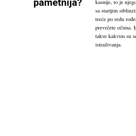
pametnija?
kasnije, to je nje
sa starijim siblinz
treće po redu rođe
prevrćete očima. I
takve kakvim su s
istraživanja.