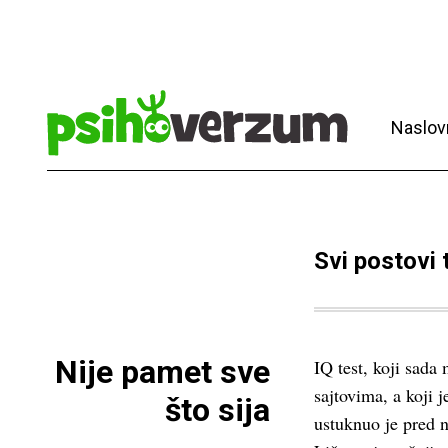
Naslov
Svi postovi
Nije pamet sve
IQ test, koji sad
sajtovima, a koji 
što sija
ustuknuo je pred 