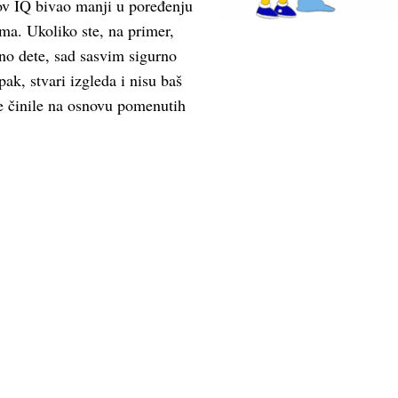
gov IQ bivao manji u poređenju
ima. Ukoliko ste, na primer,
no dete, sad sasvim sigurno
pak, stvari izgleda i nisu baš
e činile na osnovu pomenutih