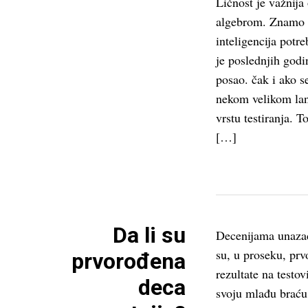
Ličnost je važnija
algebrom. Znamo 
inteligencija potre
je poslednjih godin
posao. čak i ako se
nekom velikom lan
vrstu testiranja. 
[…]
Da li su
Decenijama unazad,
su, u proseku, prv
prvorođena
rezultate na testo
deca
svoju mlađu braću 