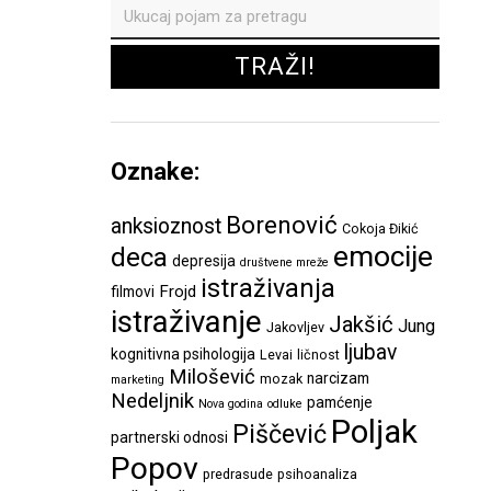
Oznake:
Borenović
anksioznost
Cokoja Đikić
emocije
deca
depresija
društvene mreže
istraživanja
Frojd
filmovi
istraživanje
Jakšić
Jung
Jakovljev
ljubav
kognitivna psihologija
Levai
ličnost
Milošević
narcizam
mozak
marketing
Nedeljnik
pamćenje
Nova godina
odluke
Poljak
Piščević
partnerski odnosi
Popov
predrasude
psihoanaliza