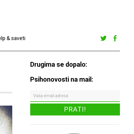
lp & saveti
Twitte
Faceb
r
ook
Drugima se dopalo:
Psihonovosti na mail: