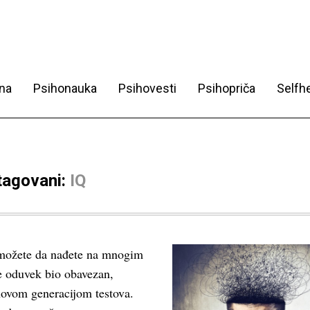
na
Psihonauka
Psihovesti
Psihopriča
Selfhe
 tagovani:
IQ
a možete da nađete na mnogim
je oduvek bio obavezan,
novom generacijom testova.