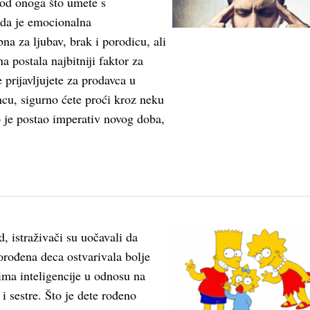
 od onoga što umete s
da je emocionalna
bna za ljubav, brak i porodicu, ali
a postala najbitniji faktor za
 prijavljujete za prodavca u
cu, sigurno ćete proći kroz neku
To je postao imperativ novog doba,
 istraživači su uočavali da
orođena deca ostvarivala bolje
vima inteligencije u odnosu na
i sestre. Što je dete rođeno