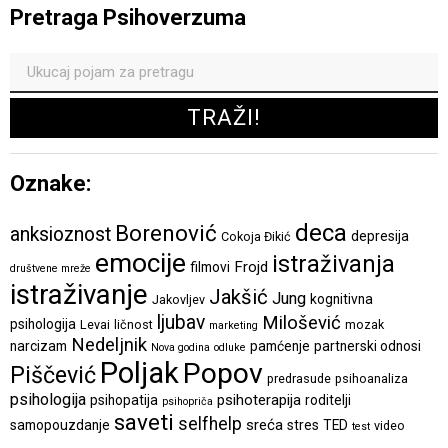
Pretraga Psihoverzuma
Oznake:
deca
Borenović
anksioznost
depresija
Cokoja Đikić
emocije
istraživanja
Frojd
filmovi
društvene mreže
istraživanje
Jakšić
Jung
kognitivna
Jakovljev
ljubav
Milošević
psihologija
Levai
ličnost
mozak
marketing
Nedeljnik
narcizam
pamćenje
partnerski odnosi
Nova godina
odluke
Poljak
Popov
Piščević
predrasude
psihoanaliza
psihologija
psihoterapija
psihopatija
roditelji
psihopriča
saveti
selfhelp
sreća
samopouzdanje
stres
TED
video
test