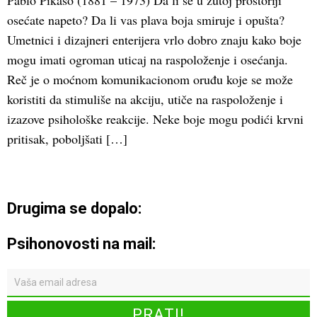
Pablo Pikaso (1881 – 1973) Da li se u žutoj prostoriji
osećate napeto? Da li vas plava boja smiruje i opušta?
Umetnici i dizajneri enterijera vrlo dobro znaju kako boje
mogu imati ogroman uticaj na raspoloženje i osećanja.
Reč je o moćnom komunikacionom oruđu koje se može
koristiti da stimuliše na akciju, utiče na raspoloženje i
izazove psihološke reakcije. Neke boje mogu podići krvni
pritisak, poboljšati […]
Drugima se dopalo:
Psihonovosti na mail: