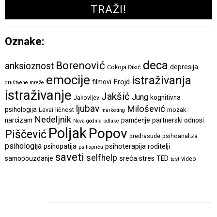
Oznake:
deca
Borenović
anksioznost
depresija
Cokoja Đikić
emocije
istraživanja
Frojd
filmovi
društvene mreže
istraživanje
Jakšić
Jung
kognitivna
Jakovljev
ljubav
Milošević
psihologija
Levai
ličnost
mozak
marketing
Nedeljnik
narcizam
pamćenje
partnerski odnosi
Nova godina
odluke
Poljak
Popov
Piščević
predrasude
psihoanaliza
psihologija
psihoterapija
psihopatija
roditelji
psihopriča
saveti
selfhelp
sreća
samopouzdanje
stres
TED
video
test