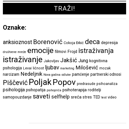
Oznake:
deca
Borenović
anksioznost
depresija
Cokoja Đikić
emocije
istraživanja
Frojd
filmovi
društvene mreže
istraživanje
Jakšić
Jung
kognitivna
Jakovljev
ljubav
Milošević
psihologija
Levai
ličnost
mozak
marketing
Nedeljnik
narcizam
pamćenje
partnerski odnosi
Nova godina
odluke
Poljak
Popov
Piščević
predrasude
psihoanaliza
psihologija
psihoterapija
psihopatija
roditelji
psihopriča
saveti
selfhelp
sreća
samopouzdanje
stres
TED
video
test