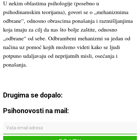
U nekim oblastima psihologije (posebno u
psihodinamskim teorijama), govori se o „mehanizmima
odbrane“, odnosno obrascima ponašanja i razmišljanjima
koja imaju za cilj da nas što bolje zaštite, odnosno
„odbrane“ od sebe. Odbrambeni mehanizmi su jedan od
načina uz pomoć kojih možemo videti kako se ljudi
potpuno udaljavaju od neprijatnih misli, osećanja i
ponašanja.
Drugima se dopalo:
Psihonovosti na mail: