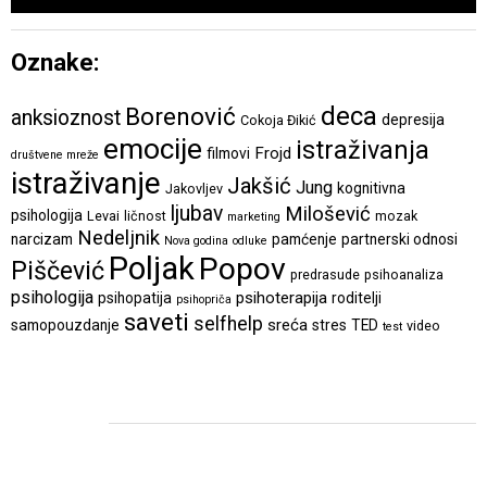
Oznake:
deca
Borenović
anksioznost
depresija
Cokoja Đikić
emocije
istraživanja
Frojd
filmovi
društvene mreže
istraživanje
Jakšić
Jung
kognitivna
Jakovljev
ljubav
Milošević
psihologija
Levai
ličnost
mozak
marketing
Nedeljnik
narcizam
pamćenje
partnerski odnosi
Nova godina
odluke
Poljak
Popov
Piščević
predrasude
psihoanaliza
psihologija
psihoterapija
psihopatija
roditelji
psihopriča
saveti
selfhelp
sreća
samopouzdanje
stres
TED
video
test