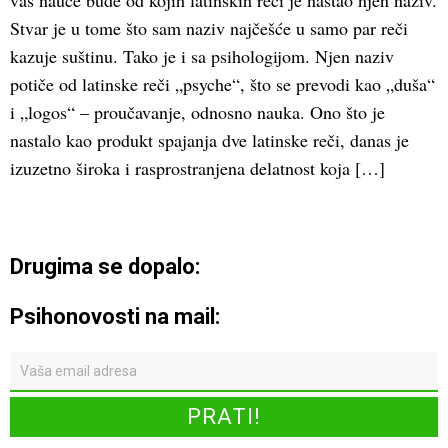
vas nauče bude od kojih latinskih reči je nastao njen naziv.
Stvar je u tome što sam naziv najčešće u samo par reči
kazuje suštinu. Tako je i sa psihologijom. Njen naziv
potiče od latinske reči „psyche“, što se prevodi kao „duša“
i „logos“ – proučavanje, odnosno nauka. Ono što je
nastalo kao produkt spajanja dve latinske reči, danas je
izuzetno široka i rasprostranjena delatnost koja […]
Drugima se dopalo:
Psihonovosti na mail: