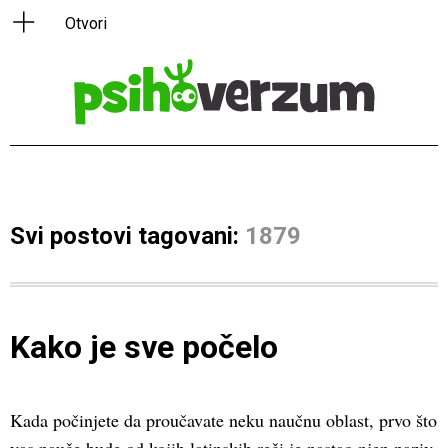
Svi postovi tagovani:
1879
Kako je sve počelo
Kada počinjete da proučavate neku naučnu oblast, prvo što