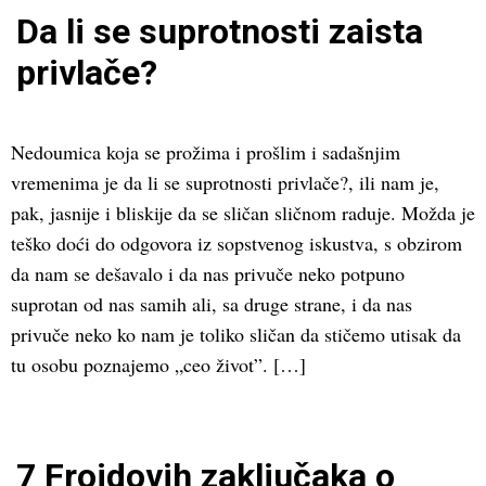
Da li se suprotnosti zaista
privlače?
Nedoumica koja se prožima i prošlim i sadašnjim
vremenima je da li se suprotnosti privlače?, ili nam je,
pak, jasnije i bliskije da se sličan sličnom raduje. Možda je
teško doći do odgovora iz sopstvenog iskustva, s obzirom
da nam se dešavalo i da nas privuče neko potpuno
suprotan od nas samih ali, sa druge strane, i da nas
privuče neko ko nam je toliko sličan da stičemo utisak da
tu osobu poznajemo „ceo život”. […]
7 Frojdovih zaključaka o