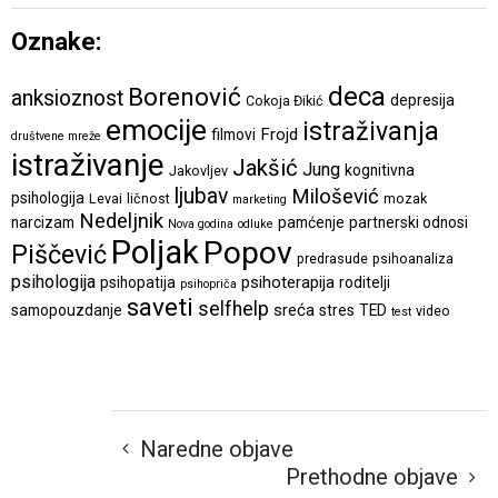
Oznake:
deca
Borenović
anksioznost
depresija
Cokoja Đikić
emocije
istraživanja
Frojd
filmovi
društvene mreže
istraživanje
Jakšić
Jung
kognitivna
Jakovljev
ljubav
Milošević
psihologija
Levai
ličnost
mozak
marketing
Nedeljnik
narcizam
pamćenje
partnerski odnosi
Nova godina
odluke
Poljak
Popov
Piščević
predrasude
psihoanaliza
psihologija
psihoterapija
psihopatija
roditelji
psihopriča
saveti
selfhelp
sreća
samopouzdanje
stres
TED
video
test
Naredne objave
Prethodne objave