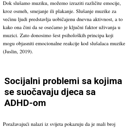
Dok slušamo muziku, možemo izraziti različite emocije,
kroz osmeh, smejanje ili plakanje. Slušanje muzike za
većinu ljudi predstavlja uobičajenu dnevna aktivnost, a to
kako ona čini da se osećamo je ključni faktor uživanja u
muzici. Zato donosimo šest psiholoških principa koji
mogu objasniti emocionalne reakcije kod slušalaca muzike
(Juslin, 2019).
Socijalni problemi sa kojima
se suočavaju djeca sa
ADHD-om
Poražavajući nalazi iz svijeta pokazuju da je mali broj