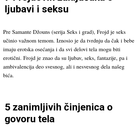
ljubavi i seksu
Pre Samante Džouns (serija Seks i grad), Frojd je seks
učinio važnom temom. Iznosio je da tvrdnju da čak i bebe
imaju erotska osećanja i da svi delovi tela mogu biti
erotični. Frojd je znao da su ljubav, seks, fantazije, pa i
ambivalencija deo svesnog, ali i nesvesnog dela našeg
bića.
5 zanimljivih činjenica o
govoru tela