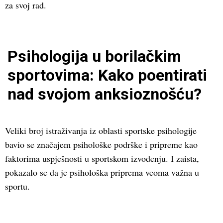
za svoj rad.
Psihologija u borilačkim
sportovima: Kako poentirati
nad svojom anksioznošću?
Veliki broj istraživanja iz oblasti sportske psihologije
bavio se značajem psihološke podrške i pripreme kao
faktorima uspješnosti u sportskom izvođenju. I zaista,
pokazalo se da je psihološka priprema veoma važna u
sportu.