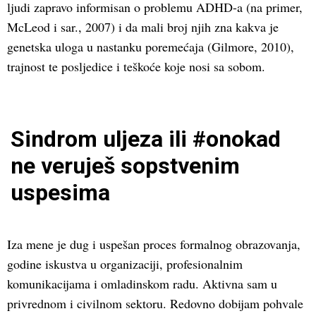
ljudi zapravo informisan o problemu ADHD-a (na primer,
McLeod i sar., 2007) i da mali broj njih zna kakva je
genetska uloga u nastanku poremećaja (Gilmore, 2010),
trajnost te posljedice i teškoće koje nosi sa sobom.
Sindrom uljeza ili #onokad
ne veruješ sopstvenim
uspesima
Iza mene je dug i uspešan proces formalnog obrazovanja,
godine iskustva u organizaciji, profesionalnim
komunikacijama i omladinskom radu. Aktivna sam u
privrednom i civilnom sektoru. Redovno dobijam pohvale