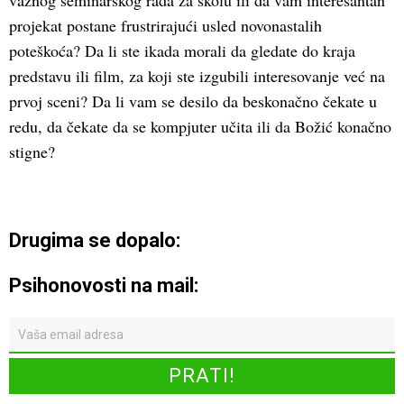
važnog seminarskog rada za školu ili da vam interesantan
projekat postane frustrirajući usled novonastalih
poteškoća? Da li ste ikada morali da gledate do kraja
predstavu ili film, za koji ste izgubili interesovanje već na
prvoj sceni? Da li vam se desilo da beskonačno čekate u
redu, da čekate da se kompjuter učita ili da Božić konačno
stigne?
Drugima se dopalo:
Psihonovosti na mail: