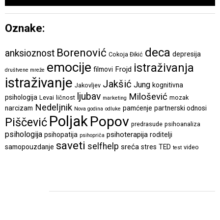
Oznake:
deca
Borenović
anksioznost
depresija
Cokoja Đikić
emocije
istraživanja
Frojd
filmovi
društvene mreže
istraživanje
Jakšić
Jung
kognitivna
Jakovljev
ljubav
Milošević
psihologija
Levai
ličnost
mozak
marketing
Nedeljnik
narcizam
pamćenje
partnerski odnosi
Nova godina
odluke
Poljak
Popov
Piščević
predrasude
psihoanaliza
psihologija
psihoterapija
psihopatija
roditelji
psihopriča
saveti
selfhelp
sreća
samopouzdanje
stres
TED
video
test