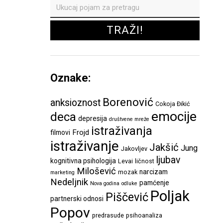
Oznake:
Borenović
anksioznost
Cokoja Đikić
emocije
deca
depresija
društvene mreže
istraživanja
Frojd
filmovi
istraživanje
Jakšić
Jung
Jakovljev
ljubav
kognitivna psihologija
Levai
ličnost
Milošević
narcizam
mozak
marketing
Nedeljnik
pamćenje
Nova godina
odluke
Poljak
Piščević
partnerski odnosi
Popov
predrasude
psihoanaliza