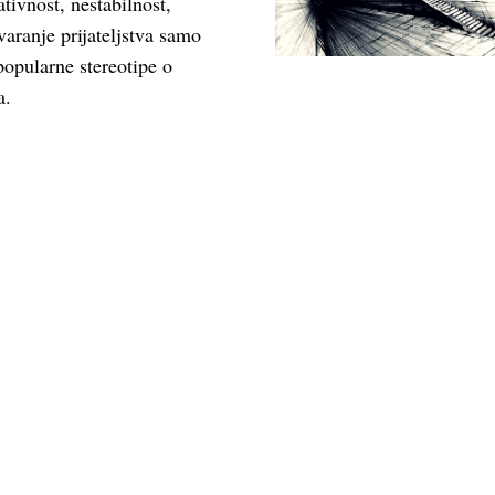
tivnost, nestabilnost,
varanje prijateljstva samo
opularne stereotipe o
a.