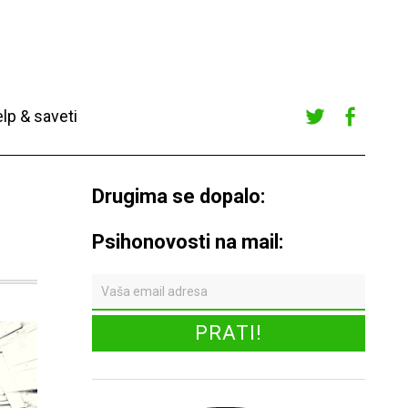
lp & saveti
Twitte
Faceb
r
ook
Drugima se dopalo:
Psihonovosti na mail: