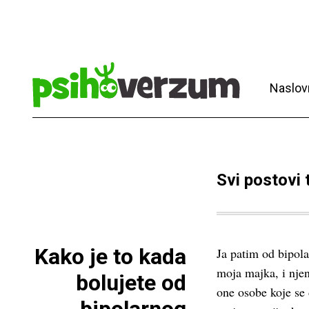
Naslov
Svi postovi
Kako je to kada
Ja patim od bipola
moja majka, i nje
bolujete od
one osobe koje se