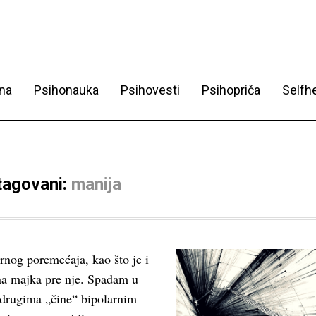
na
Psihonauka
Psihovesti
Psihopriča
Selfhe
 tagovani:
manija
rnog poremećaja, kao što je i
na majka pre nje. Spadam u
 drugima „čine“ bipolarnim –