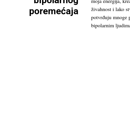
bipolarnog
moja energija, krea
poremećaja
živahnost i lako st
potvrđuju mnoge p
bipolarnim ljudim