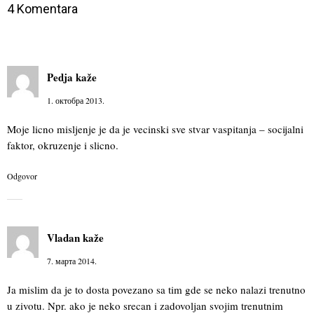
4 Komentara
Pedja
kaže
1. октобра 2013.
Moje licno misljenje je da je vecinski sve stvar vaspitanja – socijalni
faktor, okruzenje i slicno.
Odgovor
Vladan
kaže
7. марта 2014.
Ja mislim da je to dosta povezano sa tim gde se neko nalazi trenutno
u zivotu. Npr. ako je neko srecan i zadovoljan svojim trenutnim