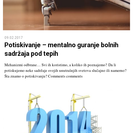
09.02.2017
Potiskivanje – mentalno guranje bolnih
sadržaja pod tepih
Mehanizmi odbrane… Svi ih koristimo, a koliko ih poznajemo? Da li
potiskujemo neke sadržaje svojih unutrašnjih svetova slučajno ili namerno?
Šta znamo o potiskivanju? Comments comments