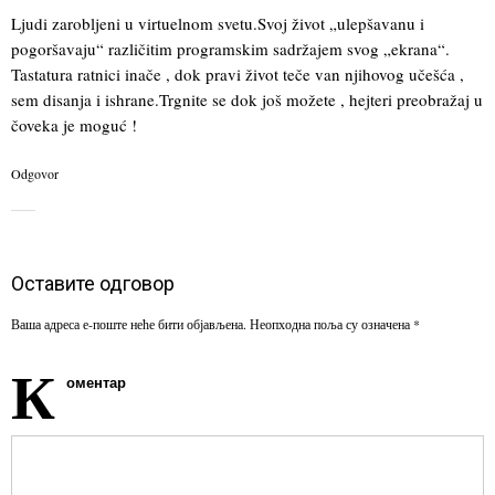
Ljudi zarobljeni u virtuelnom svetu.Svoj život „ulepšavanu i
pogoršavaju“ različitim programskim sadržajem svog „ekrana“.
Tastatura ratnici inače , dok pravi život teče van njihovog učešća ,
sem disanja i ishrane.Trgnite se dok još možete , hejteri preobražaj u
čoveka je moguć !
Odgovor
Оставите одговор
Ваша адреса е-поште неће бити објављена.
Неопходна поља су означена
*
К
оментар