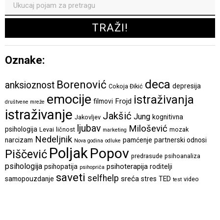
Oznake:
deca
Borenović
anksioznost
depresija
Cokoja Đikić
emocije
istraživanja
Frojd
filmovi
društvene mreže
istraživanje
Jakšić
Jung
kognitivna
Jakovljev
ljubav
Milošević
psihologija
Levai
ličnost
mozak
marketing
Nedeljnik
narcizam
pamćenje
partnerski odnosi
Nova godina
odluke
Poljak
Popov
Piščević
predrasude
psihoanaliza
psihologija
psihoterapija
psihopatija
roditelji
psihopriča
saveti
selfhelp
sreća
samopouzdanje
stres
TED
video
test