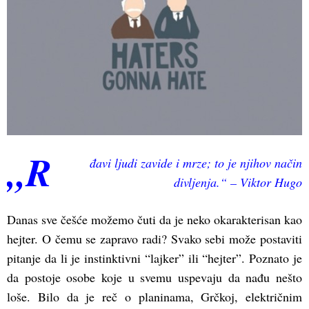
„R
đavi ljudi zavide i mrze; to je njihov način
divljenja.“ – Viktor Hugo
Danas sve češće možemo čuti da je neko okarakterisan kao
hejter. O čemu se zapravo radi? Svako sebi može postaviti
pitanje da li je instinktivni “lajker” ili “hejter”. Poznato je
da postoje osobe koje u svemu uspevaju da nađu nešto
loše. Bilo da je reč o planinama, Grčkoj, električnim