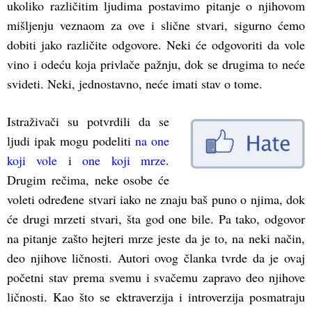
ukoliko različitim ljudima postavimo pitanje o njihovom
mišljenju veznaom za ove i slične stvari, sigurno ćemo
dobiti jako različite odgovore. Neki će odgovoriti da vole
vino i odeću koja privlače pažnju, dok se drugima to neće
svideti. Neki, jednostavno, neće imati stav o tome.
Istraživači su potvrdili da se
ljudi ipak mogu podeliti
na one
koji vole
i
one koji mrze
.
Drugim rečima, neke osobe će
voleti određene stvari iako ne znaju baš puno o njima, dok
će drugi mrzeti stvari, šta god one bile. Pa tako, odgovor
na pitanje zašto hejteri mrze jeste da je to, na neki način,
deo njihove ličnosti. Autori ovog članka tvrde da je ovaj
početni stav prema svemu i svačemu zapravo deo njihove
ličnosti. Kao što se ektraverzija i introverzija posmatraju