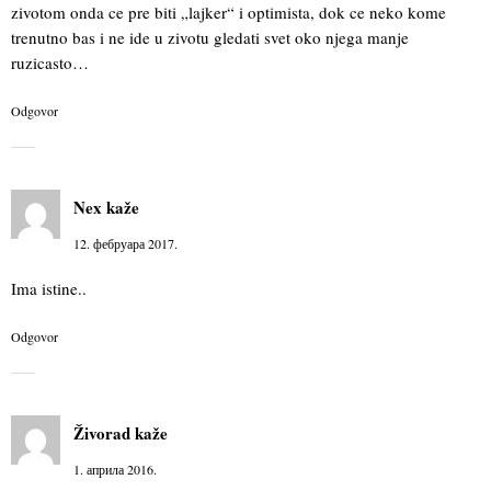
zivotom onda ce pre biti „lajker“ i optimista, dok ce neko kome
trenutno bas i ne ide u zivotu gledati svet oko njega manje
ruzicasto…
Odgovor
Nex
kaže
12. фебруара 2017.
Ima istine..
Odgovor
Živorad
kaže
1. априла 2016.