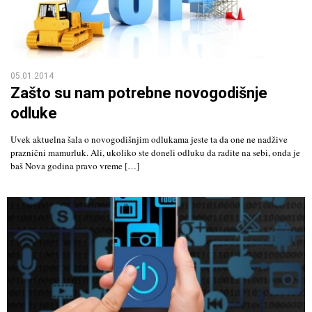
05.01.2014
Zašto su nam potrebne novogodišnje
odluke
Uvek aktuelna šala o novogodišnjim odlukama jeste ta da one ne nadžive
praznični mamurluk. Ali, ukoliko ste doneli odluku da radite na sebi, onda je
baš Nova godina pravo vreme […]