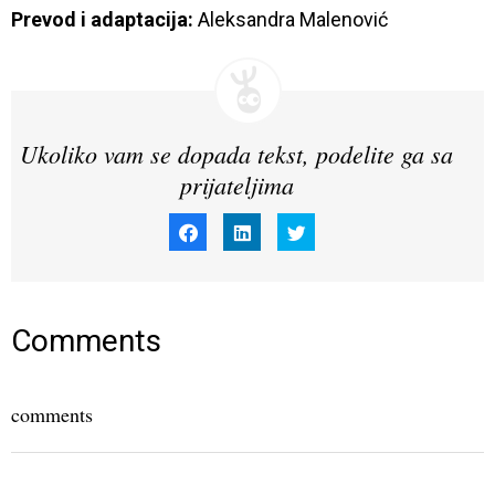
Prevod i adaptacija:
 Aleksandra Malenović
Ukoliko vam se dopada tekst, podelite ga sa
prijateljima
Click
Click
Click
to
to
to
share
share
share
on
on
on
Facebook
LinkedIn
Twitter
(Opens
(Opens
(Opens
in
in
in
new
new
new
window)
window)
window)
Comments
comments