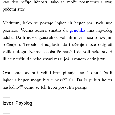
kao deo nečije ličnosti, tako se može posmatrati i ovaj
početni stav.
Međutim, kako se postaje lajker ili hejter još uvek nije
poznato. Većina autora smatra da
genetika
ima najvećeg
udela. Da li neko, generalno, voli ili mrzi, nosi to svojim
rođenjem. Trebalo bi naglasiti da i učenje može odigrati
veliku ulogu. Naime, osoba če naučiti da voli neke stvari
ili će naučiti da neke stvari mrzi još u ranom detinjstvu.
Ova tema otvara i veliki broj pitanja kao što su “Da li
lajker i hejter mogu biti u vezi?” ili “Da li je biti hejter
nasledno?” čemu se tek treba posvetiti pažnja.
Izvor:
Psyblog