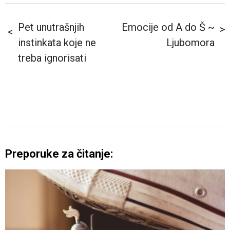
Pet unutrašnjih
Emocije od A do Š ~
instinkata koje ne
Ljubomora
treba ignorisati
Preporuke za čitanje: