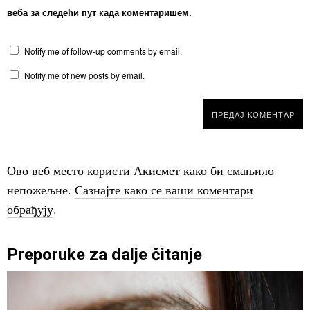
веба за следећи пут када коментаришем.
Notify me of follow-up comments by email.
Notify me of new posts by email.
Ово веб место користи Акисмет како би смањило
непожељне.
Сазнајте како се ваши коментари
обрађују
.
Preporuke za dalje čitanje