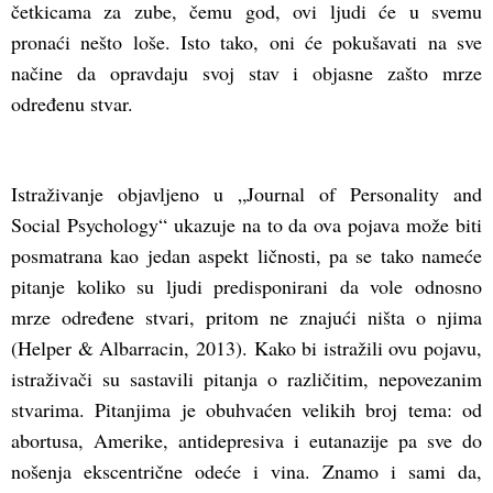
četkicama za zube, čemu god, ovi ljudi će u svemu
pronaći nešto loše. Isto tako, oni će pokušavati na sve
načine da opravdaju svoj stav i objasne zašto mrze
određenu stvar.
Istraživanje objavljeno u „Journal of Personality and
Social Psychology“ ukazuje na to da ova pojava može biti
posmatrana kao jedan aspekt ličnosti, pa se tako nameće
pitanje koliko su ljudi predisponirani da vole odnosno
mrze određene stvari, pritom ne znajući ništa o njima
(Helper & Albarracin, 2013). Kako bi istražili ovu pojavu,
istraživači su sastavili pitanja o različitim, nepovezanim
stvarima. Pitanjima je obuhvaćen velikih broj tema: od
abortusa, Amerike, antidepresiva i eutanazije pa sve do
nošenja ekscentrične odeće i vina. Znamo i sami da,