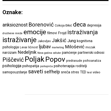
Oznake:
deca
Borenović
anksioznost
depresija
Cokoja Đikić
emocije
istraživanja
Frojd
filmovi
društvene mreže
istraživanje
Jakšić
Jung
kognitivna
Jakovljev
ljubav
Milošević
psihologija
Levai
ličnost
mozak
marketing
Nedeljnik
narcizam
pamćenje
partnerski odnosi
Nova godina
odluke
Poljak
Popov
Piščević
predrasude
psihoanaliza
psihologija
psihoterapija
psihopatija
roditelji
psihopriča
saveti
selfhelp
sreća
samopouzdanje
stres
TED
video
test