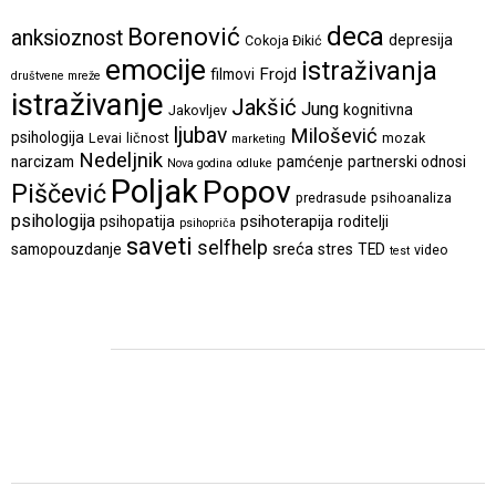
deca
Borenović
anksioznost
depresija
Cokoja Đikić
emocije
istraživanja
Frojd
filmovi
društvene mreže
istraživanje
Jakšić
Jung
kognitivna
Jakovljev
ljubav
Milošević
psihologija
Levai
ličnost
mozak
marketing
Nedeljnik
narcizam
pamćenje
partnerski odnosi
Nova godina
odluke
Poljak
Popov
Piščević
predrasude
psihoanaliza
psihologija
psihoterapija
psihopatija
roditelji
psihopriča
saveti
selfhelp
sreća
samopouzdanje
stres
TED
video
test