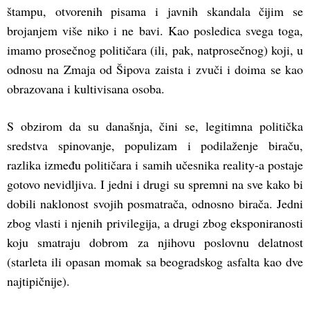
štampu, otvorenih pisama i javnih skandala čijim se
brojanjem više niko i ne bavi. Kao posledica svega toga,
imamo prosečnog političara (ili, pak, natprosečnog) koji, u
odnosu na Zmaja od Šipova zaista i zvuči i doima se kao
obrazovana i kultivisana osoba.
S obzirom da su današnja, čini se, legitimna politička
sredstva spinovanje, populizam i podilaženje biraču,
razlika između političara i samih učesnika reality-a postaje
gotovo nevidljiva. I jedni i drugi su spremni na sve kako bi
dobili naklonost svojih posmatrača, odnosno birača. Jedni
zbog vlasti i njenih privilegija, a drugi zbog eksponiranosti
koju smatraju dobrom za njihovu poslovnu delatnost
(starleta ili opasan momak sa beogradskog asfalta kao dve
najtipičnije).