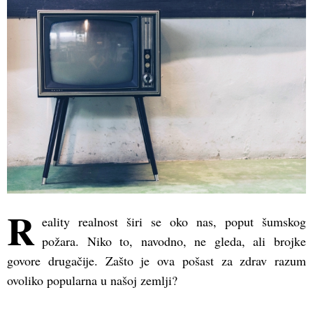
(Opens
(Opens
(Opens
in
in
in
new
new
new
window)
window)
window)
R
eality realnost širi se oko nas, poput šumskog
požara. Niko to, navodno, ne gleda, ali brojke
govore drugačije. Zašto je ova pošast za zdrav razum
ovoliko popularna u našoj zemlji?