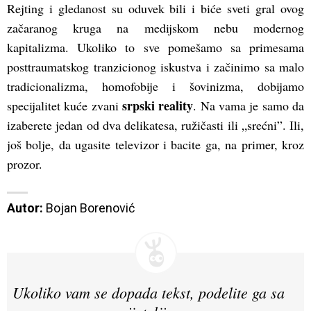
Rejting i gledanost su oduvek bili i biće sveti gral ovog
začaranog kruga na medijskom nebu modernog
kapitalizma. Ukoliko to sve pomešamo sa primesama
posttraumatskog tranzicionog iskustva i začinimo sa malo
tradicionalizma, homofobije i šovinizma, dobijamo
srpski reality
specijalitet kuće zvani
. Na vama je samo da
izaberete jedan od dva delikatesa, ružičasti ili „srećni”. Ili,
još bolje, da ugasite televizor i bacite ga, na primer, kroz
prozor.
Autor:
 Bojan Borenović
Ukoliko vam se dopada tekst, podelite ga sa