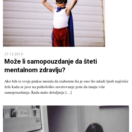
27.12.2014
Može li samopouzdanje da šteti
mentalnom zdravlju?
Ako bih iz svoje prakse morala da izaberem šta je ono što mladi ljudi najčešće
žele kada se jave na psihološko savetovanje jeste da imaju više
samopouzdanja. Kada malo detaljnije […]