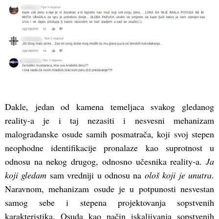
Dakle, jedan od kamena temeljaca svakog gledanog
reality-a je i taj nezasiti i nesvesni mehanizam
malograđanske osude samih posmatrača, koji svoj stepen
neophodne identifikacije pronalaze kao suprotnost u
odnosu na nekog drugog, odnosno učesnika reality-a.
Ja
koji gledam
sam vredniji u odnosu na
ološ koji je unutra
.
Naravnom, mehanizam osude je u potpunosti nesvestan
samog sebe i stepena projektovanja sopstvenih
karakteristika. Osuda kao način iskaljivanja sopstvenih