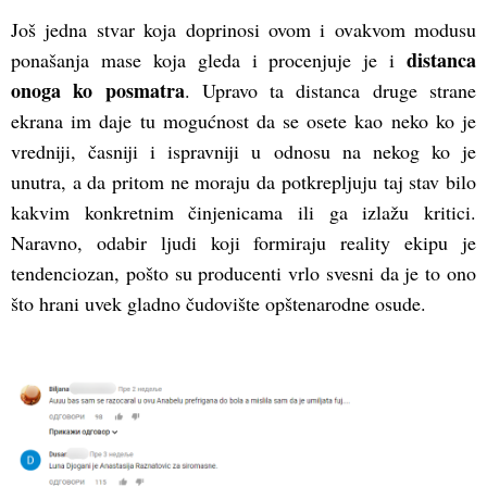
Još jedna stvar koja doprinosi ovom i ovakvom modusu
distanca
ponašanja mase koja gleda i procenjuje je i
onoga ko posmatra
. Upravo ta distanca druge strane
ekrana im daje tu mogućnost da se osete kao neko ko je
vredniji, časniji i ispravniji u odnosu na nekog ko je
unutra, a da pritom ne moraju da potkrepljuju taj stav bilo
kakvim konkretnim činjenicama ili ga izlažu kritici.
Naravno, odabir ljudi koji formiraju reality ekipu je
tendenciozan, pošto su producenti vrlo svesni da je to ono
što hrani uvek gladno čudovište opštenarodne osude.