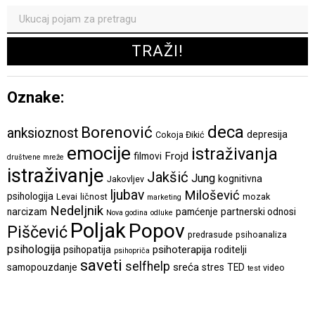
Oznake:
deca
Borenović
anksioznost
depresija
Cokoja Đikić
emocije
istraživanja
Frojd
filmovi
društvene mreže
istraživanje
Jakšić
Jung
kognitivna
Jakovljev
ljubav
Milošević
psihologija
Levai
ličnost
mozak
marketing
Nedeljnik
narcizam
pamćenje
partnerski odnosi
Nova godina
odluke
Poljak
Popov
Piščević
predrasude
psihoanaliza
psihologija
psihoterapija
psihopatija
roditelji
psihopriča
saveti
selfhelp
sreća
samopouzdanje
stres
TED
video
test