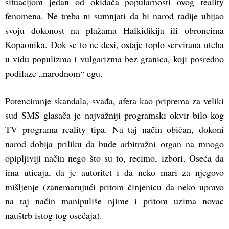
situacijom jedan od okidača popularnosti ovog reality
fenomena. Ne treba ni sumnjati da bi narod radije ubijao
svoju dokonost na plažama Halkidikija ili obroncima
Kopaonika. Dok se to ne desi, ostaje toplo servirana uteha
u vidu populizma i vulgarizma bez granica, koji posredno
podilaze „narodnom“ egu.
Potenciranje skandala, svađa, afera kao priprema za veliki
sud SMS glasača je najvažniji programski okvir bilo kog
TV programa reality tipa. Na taj način običan, dokoni
narod dobija priliku da bude arbitražni organ na mnogo
opipljiviji način nego što su to, recimo, izbori. Oseća da
ima uticaja, da je autoritet i da neko mari za njegovo
mišljenje (zanemarujući pritom činjenicu da neko upravo
na taj način manipuliše njime i pritom uzima novac
nauštrb istog tog osećaja).