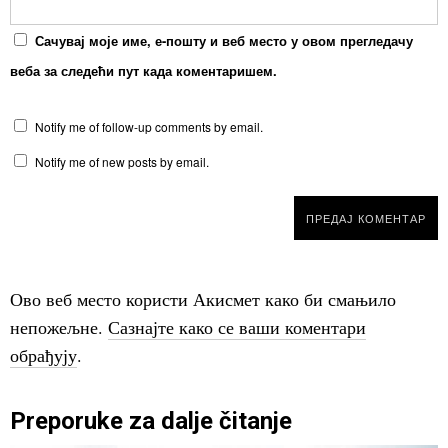
Сачувај моје име, е-пошту и веб место у овом прегледачу
веба за следећи пут када коментаришем.
Notify me of follow-up comments by email.
Notify me of new posts by email.
Ово веб место користи Акисмет како би смањило
непожељне.
Сазнајте како се ваши коментари
обрађују
.
Preporuke za dalje čitanje