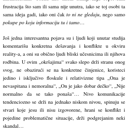
frustracija što sam ili sama nije unutra, iako se toj osobi ta
sama ideja gadi, iako oni čak
to ni ne gledaju
, nego samo
pokupe po koju informaciju tu i tamo
…
Još jedna interesantna pojava su i ljudi koji unutar studija
komentarišu konkretna dešavanja i konflikte u okviru
reality-a, a oni su obično ljudi bliski učesnicima ili njihova
rodbina. U ovim „okršajima“ svako slepo drži stranu onog
svog, ne obazirući se na konkretne činjenice, koristeci
jedino i isključivo floskule i relativizme tipa „Ona je
nevaspitana i nemoralna“, „On je jako dobar dečko“, „Nije
normalno da se tako ponaša“… Nivo komunikacije
tendenciozno se drži na jednako niskom nivou, spinuju se
stvari koje jesu ili nisu izgovorene, hrani se konflikt i
pojedine problematične situacije, drži podgrejanim neki
skandal…