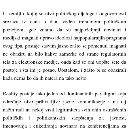
U zemlji u kojoj se nivo političkog dijaloga i odgovornosti
srozava iz dana u dan, vođen trenutnom političkom
pozicijom, gde znamo da su najpoželjniji novinari i
medijski magnati upravo ideolozi najpopularnijih programa
ovog tipa, postaje sasvim jasno zašto se pomenuti magnati
ne obaziru na bilo kakve zamerke od strane regulatornih
tela za elektronske medije, onda kad se oni uopšte sete da
postoje i šta im je posao. Uostalom, i zašto bi se obazirali
kada nema ko da ih natera na tako nešto.
Reality postaje tako jedna od dominantnih paradigmi koja
određuje nivo prihvatljive javne komunikacije i na taj
način radi na nekoj vrsti legitimiteta svih onih ostrašćenih
političkih i politikantskih saopštenja za javnost,
imenovanja i etiketiranja novinara na konferencijama za