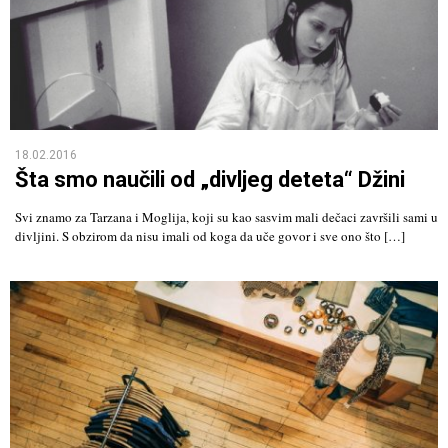
18.02.2016
Šta smo naučili od „divljeg deteta“ Džini
Svi znamo za Tarzana i Moglija, koji su kao sasvim mali dečaci završili sami u
divljini. S obzirom da nisu imali od koga da uče govor i sve ono što […]