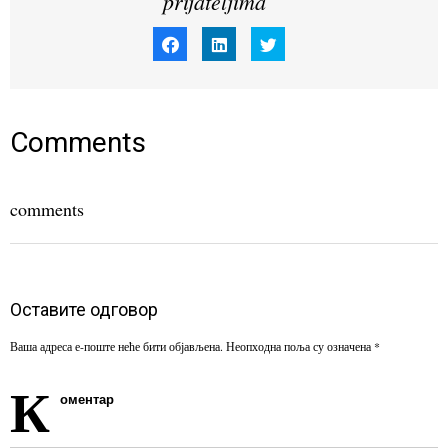
prijateljima
Click
Click
Click
to
to
to
share
share
share
on
on
on
Facebook
LinkedIn
Twitter
(Opens
(Opens
(Opens
in
in
in
new
new
new
window)
window)
window)
Comments
comments
Оставите одговор
Ваша адреса е-поште неће бити објављена.
Неопходна поља су означена
*
К
оментар