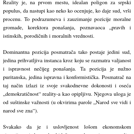
Reality je, na prvom mestu, idealan poligon za srpski
populus, da nastupi kao neko ko ocenjuje, ko daje sud, vrši
procenu. To podrazumeva i zauzimanje pozicije moralne
gromade, korektora ponašanja, poznavaoca „pravih i
istinskih, porodičnih i moralnih vrednosti.
Dominantna pozicija posmatrača tako postaje jedini sud,
jedina prihvatljiva instanca kroz koju se razmatra valjanost
i ispravnost nečijeg ponašanja. Ta pozicija je nužno
puritanska, jedina ispravna i konformistička. Posmatrač na
taj način izlazi iz svoje svakodnevne dokonosti i oseća
„demokratičnost“ reality-a kao opipljivu. Njegova uloga je
od suštinske važnosti (u okvirima parole „Narod sve vidi i
narod sve zna“).
Svakako da je i uslovljenost lošom ekonomskom