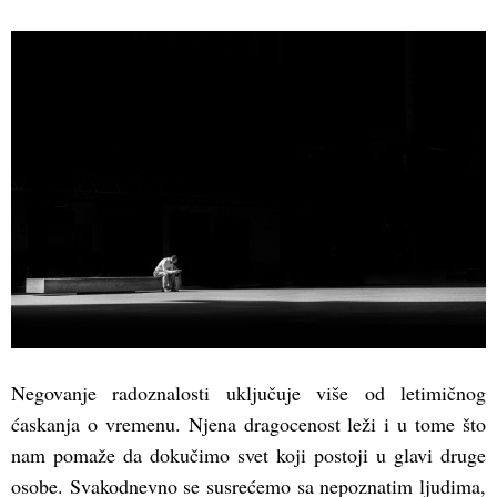
Negovanje radoznalosti uključuje više od letimičnog
ćaskanja o vremenu. Njena dragocenost leži i u tome što
nam pomaže da dokučimo svet koji postoji u glavi druge
osobe. Svakodnevno se susrećemo sa nepoznatim ljudima,