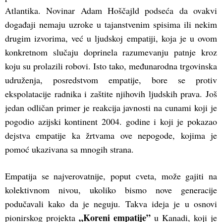
Atlantika. Novinar Adam Hoščajld podseća da ovakvi
događaji nemaju uzroke u tajanstvenim spisima ili nekim
drugim izvorima, već u ljudskoj empatiji, koja je u ovom
konkretnom slučaju doprinela razumevanju patnje kroz
koju su prolazili robovi. Isto tako, međunarodna trgovinska
udruženja, posredstvom empatije, bore se protiv
ekspolatacije radnika i zaštite njihovih ljudskih prava. Još
jedan odličan primer je reakcija javnosti na cunami koji je
pogodio azijski kontinent 2004. godine i koji je pokazao
dejstva empatije ka žrtvama ove nepogode, kojima je
pomoć ukazivana sa mnogih strana.
Empatija se najverovatnije, poput cveta, može gajiti na
kolektivnom nivou, ukoliko bismo nove generacije
podučavali kako da je neguju. Takva ideja je u osnovi
„Koreni empatije”
pionirskog projekta
u Kanadi, koji je