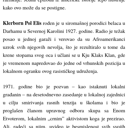
kako ovo može da se postigne.
Klerborn Pol Elis
rođen je u siromašnoj porodici belaca u
Darhamu u Severnoj Karolini 1927. godine. Radio je težak
posao u jednoj garaži i verovao da su Afroamerikanci
uzrok svih njegovih nevolja, što je rezultiralo u tome da
krene stopama svog oca i učlani se u Kju Klaks Klan, gde
je vremenom napredovao do jedne od vrhunskih pozicija u
lokalnom ogranku ovog rasističkog udruženja.
1971. godine bio je pozvan – kao istaknuti lokalni
građanin – na desetodnevno zasedanje u lokalnoj zajednici
u cilju smirivanja rasnih tenzija u školama i bio je
proglašen članom upravnog odbora skupa sa Enom
Etvoterom, lokalnim „crnim” aktivistom koga je prezirao.
Ali, radeći sa njim, uvideo je besmislenost svih svojih