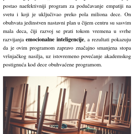
postao naefektivniji program za podučavanje empatiji na
svetu i koji je uključivao preko pola miliona dece. On
obuhvata jedinstven nastavni plan u čijem centru su sasvim
mala deca, čiji razvoj se prati tokom vremena u svrhe
emocionalne inteligencije
razvijanja
, a rezultati pokazuju
da je ovim programom zapravo značajno smanjena stopa
vršnjačkog nasilja, uz istovremeno povećanje akademskog
postignuća kod dece obuhvaćene programom.