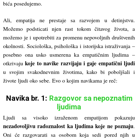
bića posedujemo.
Ali, empatija ne prestaje sa razvojem u detinjstvu.
Možemo podsticati njen rast tokom čitavog života, a
možemo je i upotrebiti za promenu nepovoljnih društvenih
okolnosti. Sociološka, psihološka i istorijska istraživanja –
posebno ona usko usmerena ka empatičnim ljudima –
koje to navike razvijaju i gaje empatični ljudi
otkrivaju
u svojim svakodnevnim životima, kako bi poboljšali i
živote ljudi oko sebe. Evo o kojim navikama je reč:
Navika br. 1:
Razgovor sa nepoznatim
ljudima
Ljudi sa visoko izraženom empatijom pokazuju
nezadovoljivu radoznalost ka ljudima koje ne poznaju
.
Oni će razgovarati sa osobom koja sedi pored njih u