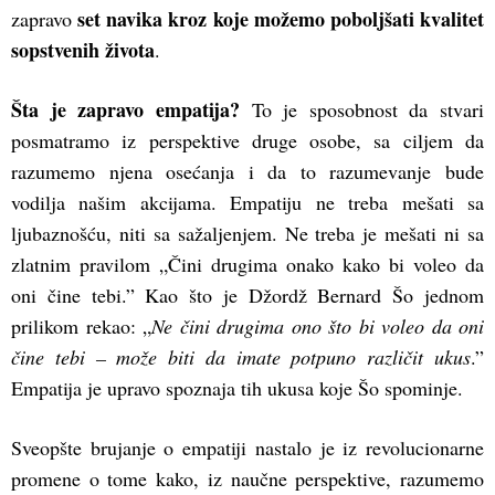
set navika kroz koje možemo poboljšati kvalitet
zapravo
sopstvenih života
.
Šta je zapravo empatija?
To je sposobnost da stvari
posmatramo iz perspektive druge osobe, sa ciljem da
razumemo njena osećanja i da to razumevanje bude
vodilja našim akcijama. Empatiju ne treba mešati sa
ljubaznošću, niti sa sažaljenjem. Ne treba je mešati ni sa
zlatnim pravilom „Čini drugima onako kako bi voleo da
oni čine tebi.” Kao što je Džordž Bernard Šo jednom
prilikom rekao: „
Ne čini drugima ono što bi voleo da oni
čine tebi – može biti da imate potpuno različit ukus
.”
Empatija je upravo spoznaja tih ukusa koje Šo spominje.
Sveopšte brujanje o empatiji nastalo je iz revolucionarne
promene o tome kako, iz naučne perspektive, razumemo