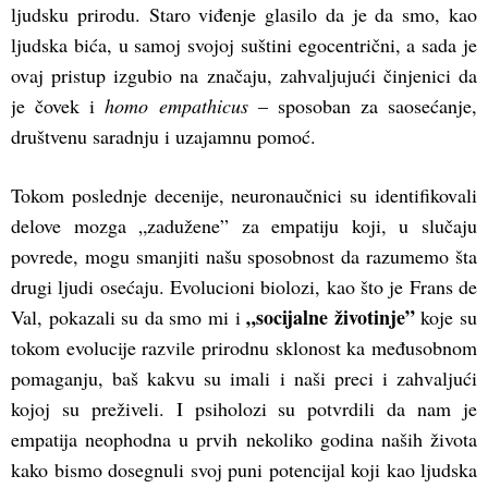
ljudsku prirodu. Staro viđenje glasilo da je da smo, kao
ljudska bića, u samoj svojoj suštini egocentrični, a sada je
ovaj pristup izgubio na značaju, zahvaljujući činjenici da
je čovek i
homo empathicus
– sposoban za saosećanje,
društvenu saradnju i uzajamnu pomoć.
Tokom poslednje decenije, neuronaučnici su identifikovali
delove mozga „zadužene” za empatiju koji, u slučaju
povrede, mogu smanjiti našu sposobnost da razumemo šta
drugi ljudi osećaju. Evolucioni biolozi, kao što je Frans de
„socijalne životinje”
Val, pokazali su da smo mi i
koje su
tokom evolucije razvile prirodnu sklonost ka međusobnom
pomaganju, baš kakvu su imali i naši preci i zahvaljući
kojoj su preživeli. I psiholozi su potvrdili da nam je
empatija neophodna u prvih nekoliko godina naših života
kako bismo dosegnuli svoj puni potencijal koji kao ljudska