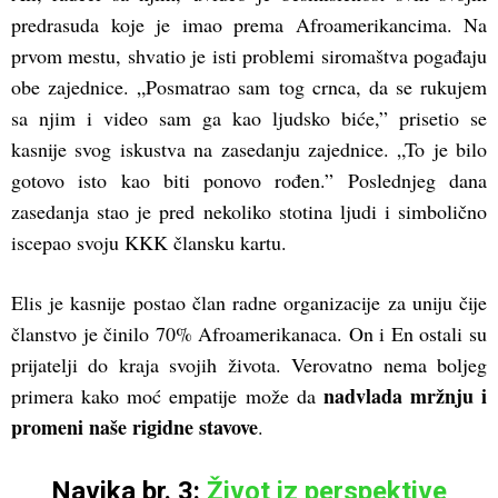
predrasuda koje je imao prema Afroamerikancima. Na
prvom mestu, shvatio je isti problemi siromaštva pogađaju
obe zajednice. „Posmatrao sam tog crnca, da se rukujem
sa njim i video sam ga kao ljudsko biće,” prisetio se
kasnije svog iskustva na zasedanju zajednice. „To je bilo
gotovo isto kao biti ponovo rođen.” Poslednjeg dana
zasedanja stao je pred nekoliko stotina ljudi i simbolično
iscepao svoju KKK člansku kartu.
Elis je kasnije postao član radne organizacije za uniju čije
članstvo je činilo 70% Afroamerikanaca. On i En ostali su
prijatelji do kraja svojih života. Verovatno nema boljeg
nadvlada mržnju i
primera kako moć empatije može da
promeni naše rigidne stavove
.
Navika br. 3:
Život iz perspektive