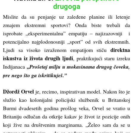
drugoga
Mislite da su penjanje uz zaleđene planine ili letenje
zmajem ekstremni sportovi? Onda biste trebali da
isprobate „eksperimentalnu” empatiju – najizazovniji i
potencijalno najplodonosniji „sport” od svih ekstremnih.
direktna
Ljudi sa visoko izraženom empatijom stiču
iskustva iz života drugih ljudi
, praktikujući staru izreku
„
Indijanaca
Prošetaj milju u mokasinama drugog čoveka,
pre nego što ga iskritikuješ.”
Džordž Orvel
je, recimo, inspirativan model. Nakon što je
služio kao kolonijalni policijski službenik u Britanskoj
Burmi dvadesetih godina prošlog veka, Orvel se vratio u
Britaniju odlučan da otkrije kakav je život iz pozicije onih
koji žive na društvenim marginama. „Želeo sam da se u
potpunosti uklopim – da se nađem među onima koji su