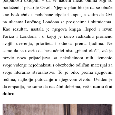
potlačeni,” pisao je Orvel. Njegov plan bio je da se obuče
kao beskućnik u pohabane cipele i kaput, a zatim da živi
na ulicama Istočnog Londona sa prosjacima i skitnicama.
Kao rezultat, nastala je njegova knjiga „Ispod i izvan
Pariza i Londona”, u kojoj je izneo radikalnu promenu
svojih uverenja, prioriteta i odnosa prema ljudima. Ne
samo da se uverio da beskućnici nisu „pijani ološ”, već je
razvio nova prijateljstva sa nekolicinom njih, izmenio
svoje viđenje nejednakosti i obezbedio odličan materijal za
svoje literarno stvaralaštvo. To je bilo, prema njegovim
rečima, najbolje putovanje u njegovom životu. Uvideo je
nama čini
da empatija, ne samo da nas čini dobrima, već i
dobro
.