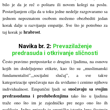
bilo je da je reč o poštaru ili novom kolegi na poslu.
Postavljanjem cilja da u toku jedne nedelje razgovaramo sa
jednom nepoznatom osobom možemo obezbediti jedan
korak dalje u razvijanju empatije. Sve što je potrebno za
hrabrost
taj korak je
.
Navika br. 2:
Prevazilaženje
predrasuda i otkrivanje sličnosti
Često pravimo pretpostavke o drugim i ljudima, na osnovu
kojih im dodeljujemo etikete, kao što su „muslimanski
fundamentalist”,„socijalni slučaj”, a sve takve
kategorizacije sprečavaju nas da uviđamo i cenimo njihovu
suočavaju sa svojim
individualnost. Empatični ljudi se
predrasudama i predubeđenjima
tako što u ljudima
traže ono što im je zajedničko pre nego ono što ih
razlikuje. Jedna epizoda iz američke istorije lepo ilustruje