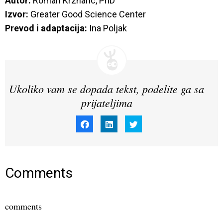
Autor:
Izvor:
Prevod i adaptacija:
 Ina Poljak
Ukoliko vam se dopada tekst, podelite ga sa
prijateljima
Click
Click
Click
to
to
to
share
share
share
on
on
on
Facebook
LinkedIn
Twitter
(Opens
(Opens
(Opens
in
in
in
new
new
new
window)
window)
window)
Comments
comments