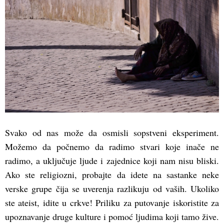
Svako od nas može da osmisli sopstveni eksperiment.
Možemo da počnemo da radimo stvari koje inače ne
radimo, a uključuje ljude i zajednice koji nam nisu bliski.
Ako ste religiozni, probajte da idete na sastanke neke
verske grupe čija se uverenja razlikuju od vaših. Ukoliko
ste ateist, idite u crkve! Priliku za putovanje iskoristite za
upoznavanje druge kulture i pomoć ljudima koji tamo žive.