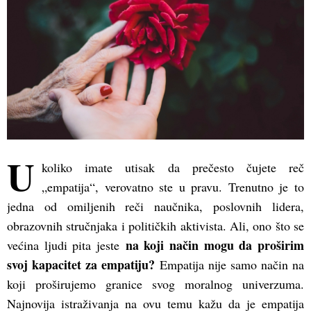
U
koliko imate utisak da prečesto čujete reč
„empatija“, verovatno ste u pravu. Trenutno je to
jedna od omiljenih reči naučnika, poslovnih lidera,
obrazovnih stručnjaka i političkih aktivista. Ali, ono što se
na koji način mogu da proširim
većina ljudi pita jeste
svoj kapacitet za empatiju?
Empatija nije samo način na
koji proširujemo granice svog moralnog univerzuma.
Najnovija istraživanja na ovu temu kažu da je empatija