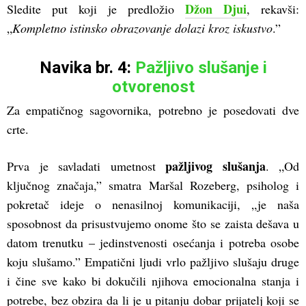
Džon Djui
Sledite put koji je predložio
, rekavši:
„
Kompletno istinsko obrazovanje dolazi kroz iskustvo
.”
Navika br. 4:
Pažljivo slušanje i
otvorenost
Za empatičnog sagovornika, potrebno je posedovati dve
crte.
pažljivog slušanja
Prva je savladati umetnost
. „Od
ključnog značaja,” smatra Maršal Rozeberg, psiholog i
pokretač ideje o nenasilnoj komunikaciji, „je naša
sposobnost da prisustvujemo onome što se zaista dešava u
datom trenutku – jedinstvenosti osećanja i potreba osobe
koju slušamo.” Empatični ljudi vrlo pažljivo slušaju druge
i čine sve kako bi dokučili njihova emocionalna stanja i
potrebe, bez obzira da li je u pitanju dobar prijatelj koji se