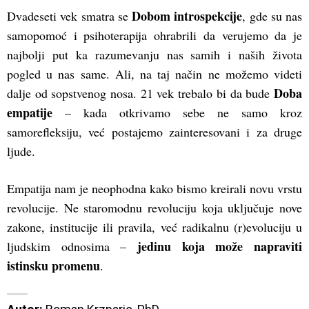
Dobom introspekcije
Dvadeseti vek smatra se
, gde su nas
samopomoć i psihoterapija ohrabrili da verujemo da je
najbolji put ka razumevanju nas samih i naših života
pogled u nas same. Ali, na taj način ne možemo videti
Doba
dalje od sopstvenog nosa. 21 vek trebalo bi da bude
empatije
– kada otkrivamo sebe ne samo kroz
samorefleksiju, već postajemo zainteresovani i za druge
ljude.
Empatija nam je neophodna kako bismo kreirali novu vrstu
revolucije. Ne staromodnu revoluciju koja uključuje nove
zakone, institucije ili pravila, već radikalnu (r)evoluciju u
jedinu koja može napraviti
ljudskim odnosima –
istinsku promenu
.