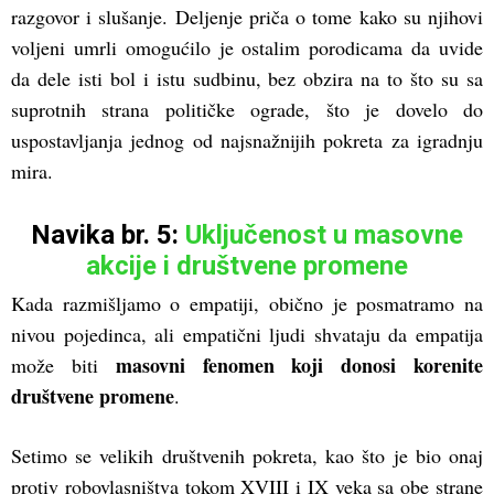
razgovor i slušanje. Deljenje priča o tome kako su njihovi
voljeni umrli omogućilo je ostalim porodicama da uvide
da dele isti bol i istu sudbinu, bez obzira na to što su sa
suprotnih strana političke ograde, što je dovelo do
uspostavljanja jednog od najsnažnijih pokreta za igradnju
mira.
Navika br. 5:
Uključenost u masovne
akcije i društvene promene
Kada razmišljamo o empatiji, obično je posmatramo na
nivou pojedinca, ali empatični ljudi shvataju da empatija
masovni fenomen koji donosi korenite
može biti
društvene promene
.
Setimo se velikih društvenih pokreta, kao što je bio onaj
protiv robovlasništva tokom XVIII i IX veka sa obe strane