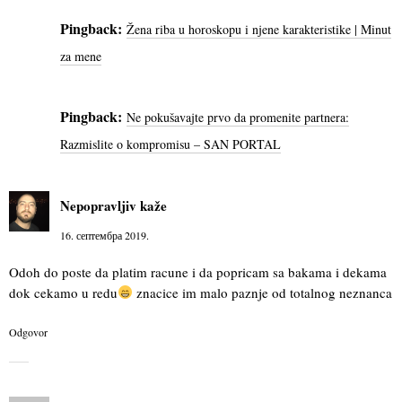
Pingback:
Žena riba u horoskopu i njene karakteristike | Minut
za mene
Pingback:
Ne pokušavajte prvo da promenite partnera:
Razmislite o kompromisu – SAN PORTAL
Nepopravljiv
kaže
16. септембра 2019.
Odoh do poste da platim racune i da popricam sa bakama i dekama
dok cekamo u redu
znacice im malo paznje od totalnog neznanca
Odgovor