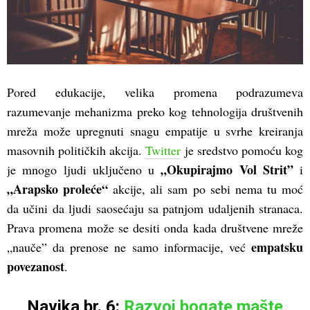
Pored edukacije, velika promena podrazumeva
razumevanje mehanizma preko kog tehnologija društvenih
mreža može upregnuti snagu empatije u svrhe kreiranja
masovnih političkih akcija.
Twitter
je sredstvo pomoću kog
„Okupirajmo Vol Strit”
je mnogo ljudi uključeno u
i
„Arapsko proleće“
akcije, ali sam po sebi nema tu moć
da učini da ljudi saosećaju sa patnjom udaljenih stranaca.
Prava promena može se desiti onda kada društvene mreže
empatsku
„nauče” da prenose ne samo informacije, već
povezanost
.
Navika br. 6:
Razvoj bogate mašte