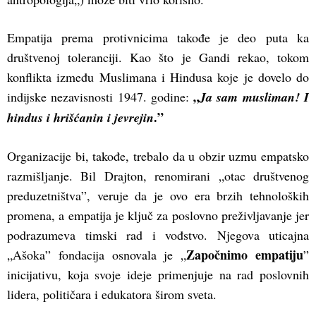
Empatija prema protivnicima takođe je deo puta ka
društvenoj toleranciji. Kao što je Gandi rekao, tokom
konflikta između Muslimana i Hindusa koje je dovelo do
„
indijske nezavisnosti 1947. godine:
Ja sam musliman! I
.”
hindus i hrišćanin i jevrejin
Organizacije bi, takođe, trebalo da u obzir uzmu empatsko
razmišljanje. Bil Drajton, renomirani „otac društvenog
preduzetništva”, veruje da je ovo era brzih tehnoloških
promena, a empatija je ključ za poslovno preživljavanje jer
podrazumeva timski rad i vođstvo. Njegova uticajna
Započnimo empatiju
„Ašoka” fondacija osnovala je „
”
inicijativu, koja svoje ideje primenjuje na rad poslovnih
lidera, političara i edukatora širom sveta.