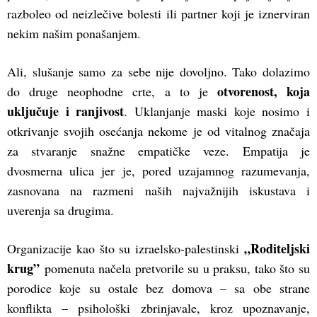
razboleo od neizlečive bolesti ili partner koji je iznerviran
nekim našim ponašanjem.
Ali, slušanje samo za sebe nije dovoljno. Tako dolazimo
otvorenost, koja
do druge neophodne crte, a to je
uključuje i ranjivost
. Uklanjanje maski koje nosimo i
otkrivanje svojih osećanja nekome je od vitalnog značaja
za stvaranje snažne empatičke veze. Empatija je
dvosmerna ulica jer je, pored uzajamnog razumevanja,
zasnovana na razmeni naših najvažnijih iskustava i
uverenja sa drugima.
„Roditeljski
Organizacije kao što su izraelsko-palestinski
krug”
pomenuta načela pretvorile su u praksu, tako što su
porodice koje su ostale bez domova – sa obe strane
konflikta – psihološki zbrinjavale, kroz upoznavanje,