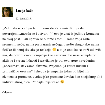
Lucija
kaže
22. јуна 2013.
„Zelim da se svet pretvori u ono sto ste zamislili…pa da
poverujem…mozda se i ostvari..:)“ ovo je citat iz jedinog komenta
na ovaj post… ali upravo se o tome i radi… sama želja ništa
promeniti neće, nema pretvaranja nečega u nešto drugo ako nema
fizičke ili hemijske akcije-reakcije
a to je ono što se traži od svih
nas, da poverujemo u empatiju kao sastavni deo naše kompletne
aktivne i svesne ličnosti i razvijamo je po, evo, gore navedenim
„načelima“, stavkama, fazama, svejedno. ja zaista mislim i
„empatično osećam“ hehe, da je empatija jedan od ključnih
elemenata promene, evolucijske promene čoveka kao socijalnog ali i
individualnog bića. Probajte, nije teško
Odgovor