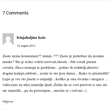
7 Comments
letnjahaljina
kaže
14. марта 2013.
Zasto nema komentara?? mmm..??? Zasto je potrebno da nosimo
maske? Sto je tesko voleti,verovati,slusati…biti covek prema
coveku..Deca nemaju te probleme…jedino ih roditelji,drustvo
dogme,kalupi,sabloni…ucine to sto jesu danas…Kako to preurediti?
Lepo je sve sto pisete o empatiji…koliko je ona stvarna i moguca …
videcemo na ulici,izmedju ljudi..Zelim da se svet pretvori u ono sto
ste zamislili…pa da poverujem…mozda se i ostvari..:)
Odgovor