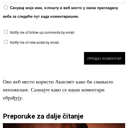
Сачувај моје име, е-пошту и веб место у овом прегледачу
веба за следећи пут када коментаришем.
Notify me of follow-up comments by email.
Notify me of new posts by email.
Ово веб место користи Акисмет како би смањило
непожељне.
Сазнајте како се ваши коментари
обрађују
.
Preporuke za dalje čitanje