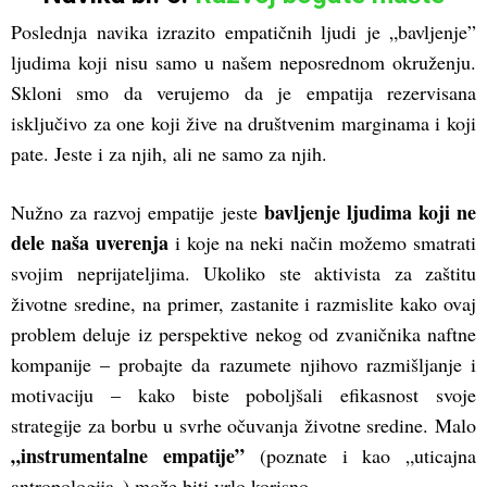
Poslednja navika izrazito empatičnih ljudi je „bavljenje”
ljudima koji nisu samo u našem neposrednom okruženju.
Skloni smo da verujemo da je empatija rezervisana
isključivo za one koji žive na društvenim marginama i koji
pate. Jeste i za njih, ali ne samo za njih.
bavljenje ljudima koji ne
Nužno za razvoj empatije jeste
dele naša uverenja
i koje na neki način možemo smatrati
svojim neprijateljima. Ukoliko ste aktivista za zaštitu
životne sredine, na primer, zastanite i razmislite kako ovaj
problem deluje iz perspektive nekog od zvaničnika naftne
kompanije – probajte da razumete njihovo razmišljanje i
motivaciju – kako biste poboljšali efikasnost svoje
strategije za borbu u svrhe očuvanja životne sredine. Malo
„instrumentalne empatije”
(poznate i kao „uticajna
antropologija„) može biti vrlo korisno.