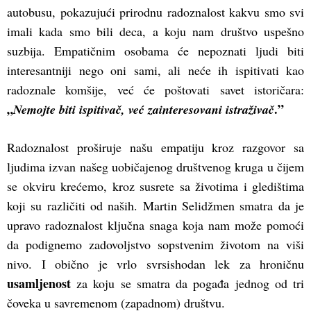
autobusu, pokazujući prirodnu radoznalost kakvu smo svi
imali kada smo bili deca, a koju nam društvo uspešno
suzbija. Empatičnim osobama će nepoznati ljudi biti
interesantniji nego oni sami, ali neće ih ispitivati kao
radoznale komšije, već će poštovati savet istoričara:
„
.”
Nemojte biti ispitivač, već zainteresovani istraživač
Radoznalost proširuje našu empatiju kroz razgovor sa
ljudima izvan našeg uobičajenog društvenog kruga u čijem
se okviru krećemo, kroz susrete sa životima i gledištima
koji su različiti od naših. Martin Selidžmen smatra da je
upravo radoznalost ključna snaga koja nam može pomoći
da podignemo zadovoljstvo sopstvenim životom na viši
nivo. I obično je vrlo svrsishodan lek za hroničnu
usamljenost
za koju se smatra da pogađa jednog od tri
čoveka u savremenom (zapadnom) društvu.