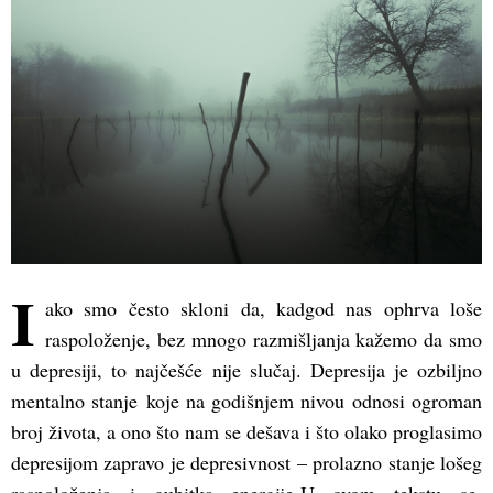
I
ako smo često skloni da, kadgod nas ophrva loše
raspoloženje, bez mnogo razmišljanja kažemo da smo
u depresiji, to najčešće nije slučaj. Depresija je ozbiljno
mentalno stanje koje na godišnjem nivou odnosi ogroman
broj života, a ono što nam se dešava i što olako proglasimo
depresijom zapravo je depresivnost – prolazno stanje lošeg