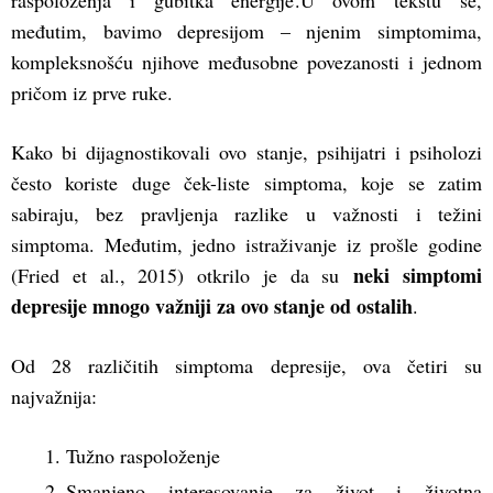
raspoloženja i gubitka energije.
U ovom tekstu se,
međutim, bavimo depresijom – njenim simptomima,
kompleksnošću njihove međusobne povezanosti i jednom
pričom iz prve ruke.
Kako bi dijagnostikovali ovo stanje, psihijatri i psiholozi
često koriste duge ček-liste simptoma, koje se zatim
sabiraju, bez pravljenja razlike u važnosti i težini
simptoma. Međutim, jedno istraživanje iz prošle godine
neki simptomi
(Fried et al., 2015) otkrilo je da su
depresije mnogo važniji za ovo stanje od ostalih
.
Od 28 različitih simptoma depresije, ova četiri su
najvažnija:
Tužno raspoloženje
Smanjeno interesovanje za život i životna