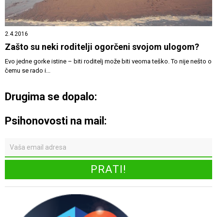
2.4.2016
Zašto su neki roditelji ogorčeni svojom ulogom?
Evo jedne gorke istine – biti roditelj može biti veoma teško. To nije nešto o
čemu se rado i...
Drugima se dopalo:
Psihonovosti na mail: