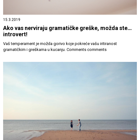
15.3.2019
Ako vas nerviraju gramatičke greške, možda ste…
introvert!
Vaš temperament je možda gorivo koje pokreće vašu iritiranost
gramatičkim i greškama u kucanju. Comments comments