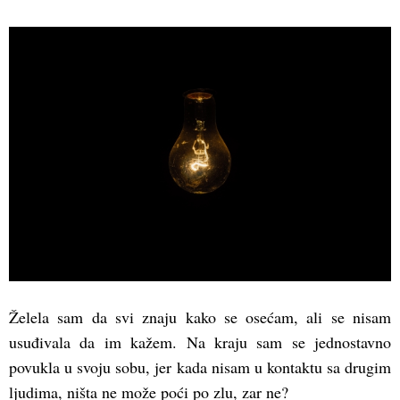
Želela sam da svi znaju kako se osećam, ali se nisam
usuđivala da im kažem. Na kraju sam se jednostavno
povukla u svoju sobu, jer kada nisam u kontaktu sa drugim
ljudima, ništa ne može poći po zlu, zar ne?