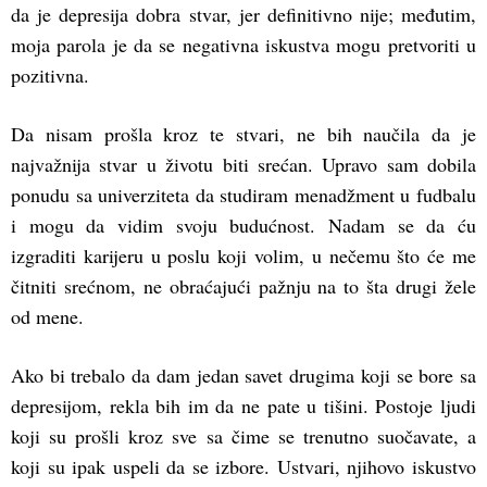
da je depresija dobra stvar, jer definitivno nije; međutim,
moja parola je da se negativna iskustva mogu pretvoriti u
pozitivna.
Da nisam prošla kroz te stvari, ne bih naučila da je
najvažnija stvar u životu biti srećan. Upravo sam dobila
ponudu sa univerziteta da studiram menadžment u fudbalu
i mogu da vidim svoju budućnost. Nadam se da ću
izgraditi karijeru u poslu koji volim, u nečemu što će me
čitniti srećnom, ne obraćajući pažnju na to šta drugi žele
od mene.
Ako bi trebalo da dam jedan savet drugima koji se bore sa
depresijom, rekla bih im da ne pate u tišini. Postoje ljudi
koji su prošli kroz sve sa čime se trenutno suočavate, a
koji su ipak uspeli da se izbore. Ustvari, njihovo iskustvo