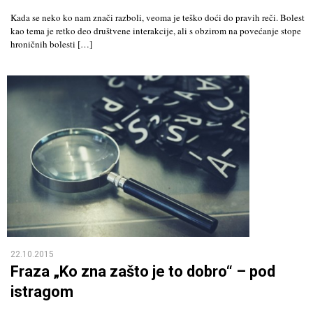
Kada se neko ko nam znači razboli, veoma je teško doći do pravih reči. Bolest
kao tema je retko deo društvene interakcije, ali s obzirom na povećanje stope
hroničnih bolesti […]
22.10.2015
Fraza „Ko zna zašto je to dobro“ – pod
istragom