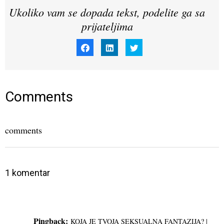
Ukoliko vam se dopada tekst, podelite ga sa
prijateljima
Click
Click
Click
to
to
to
share
share
share
on
on
on
Facebook
LinkedIn
Twitter
(Opens
(Opens
(Opens
in
in
in
new
new
new
window)
window)
window)
Comments
comments
1 komentar
Pingback:
KOJA JE TVOJA SEKSUALNA FANTAZIJA? |