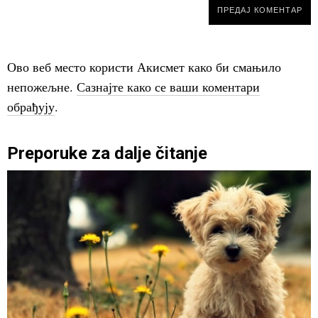
Ово веб место користи Акисмет како би смањило
непожељне.
Сазнајте како се ваши коментари
обрађују
.
Preporuke za dalje čitanje