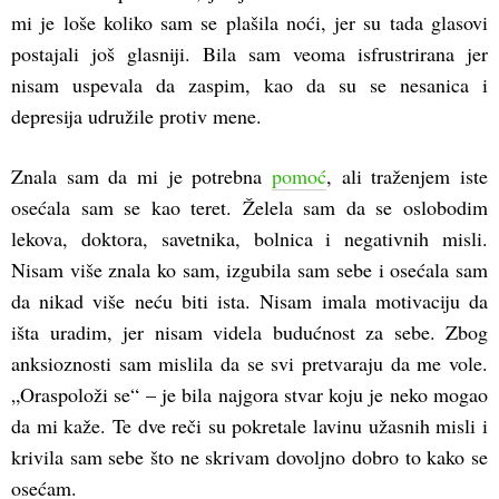
mi je loše koliko sam se plašila noći, jer su tada glasovi
postajali još glasniji. Bila sam veoma isfrustrirana jer
nisam uspevala da zaspim, kao da su se nesanica i
depresija udružile protiv mene.
Znala sam da mi je potrebna
pomoć
, ali traženjem iste
osećala sam se kao teret. Želela sam da se oslobodim
lekova, doktora, savetnika, bolnica i negativnih misli.
Nisam više znala ko sam, izgubila sam sebe i osećala sam
da nikad više neću biti ista. Nisam imala motivaciju da
išta uradim, jer nisam videla budućnost za sebe. Zbog
anksioznosti sam mislila da se svi pretvaraju da me vole.
„Oraspoloži se“ – je bila najgora stvar koju je neko mogao
da mi kaže. Te dve reči su pokretale lavinu užasnih misli i
krivila sam sebe što ne skrivam dovoljno dobro to kako se
osećam.