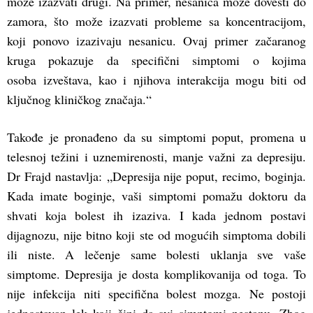
može izazvati drugi. Na primer, nesanica može dovesti do
zamora, što može izazvati probleme sa koncentracijom,
koji ponovo izazivaju nesanicu. Ovaj primer začaranog
kruga pokazuje da specifični simptomi o kojima
osoba izveštava, kao i njihova interakcija mogu biti od
ključnog kliničkog značaja.“
Takođe je pronađeno da su simptomi poput, promena u
telesnoj težini i uznemirenosti, manje važni za depresiju.
Dr Frajd nastavlja: „Depresija nije poput, recimo, boginja.
Kada imate boginje, vaši simptomi pomažu doktoru da
shvati koja bolest ih izaziva. I kada jednom postavi
dijagnozu, nije bitno koji ste od mogućih simptoma dobili
ili niste. A lečenje same bolesti uklanja sve vaše
simptome. Depresija je dosta komplikovanija od toga. To
nije infekcija niti specifična bolest mozga. Ne postoji