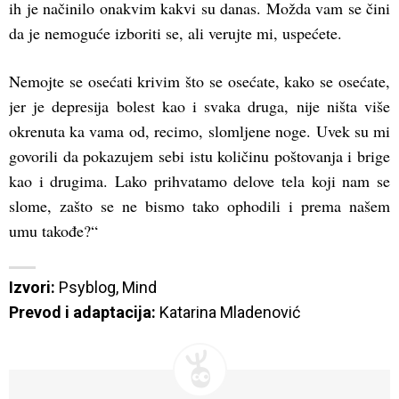
ih je načinilo onakvim kakvi su danas. Možda vam se čini
da je nemoguće izboriti se, ali verujte mi, uspećete.
Nemojte se osećati krivim što se osećate, kako se osećate,
jer je depresija bolest kao i svaka druga, nije ništa više
okrenuta ka vama od, recimo, slomljene noge. Uvek su mi
govorili da pokazujem sebi istu količinu poštovanja i brige
kao i drugima. Lako prihvatamo delove tela koji nam se
slome, zašto se ne bismo tako ophodili i prema našem
umu takođe?“
Izvori:
Psyblog
, 
Prevod i adaptacija:
 Katarina Mladenović