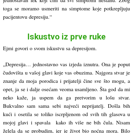
jednostavan lek koji čini da svi simptomi nestanu. Zbog
toga se moramo usmeriti na simptome koje potkrepljuju
pacijentovu depresiju.“
Iskustvo iz prve ruke
Ejmi govori o svom iskustvu sa depresijom.
„Depresija… jednostavno vas izjeda iznutra. Ona je poput
čudovišta u vašoj glavi koje vas obuzima. Najgora stvar je
znanje da moja porodica i prijatelji čine sve što mogu, a
opet, ja se i dalje osećam veoma usamljeno. Šta god da mi
neko kaže, ja uspem da ga pretvorim u lošu stvar.
Bukvalno sam sama sebi najveći neprijatelj. Došla bih
kući i osetila se toliko iscrpljenom od svih tih glasova u
mojoj glavi i spavala kako ih više ne bih čula. Nisam
želela da se probudim, jer je život bio noćna mora. Bilo