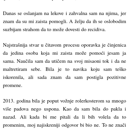
Danas se oslanjam na lekove i zahvalna sam na njima, jer
znam da su mi zaista pomogli. A želju da ih se oslobodim
suzbijam strahom da to može dovesti do recidiva.
Najstrašnija stvar u čitavom procesu oporavka je činjenica
da jedina osoba koja mi zaista može pomoći jesam ja
sama. Naučila sam da utičem na svoj misaoni tok i da ne
maltretiram sebe. Bila je to navika koju sam teško
iskorenila, ali sada znam da sam postigla pozitivne
promene.
2013. godina bila je poput vožnje rolerkosterom sa mnogo
više padova nego uspona. Kao da sam bila do pakla i
nazad. Ali kada bi me pitali da li bih volela da to
promenim, moj najiskreniji odgovor bi bio ne. To ne znači