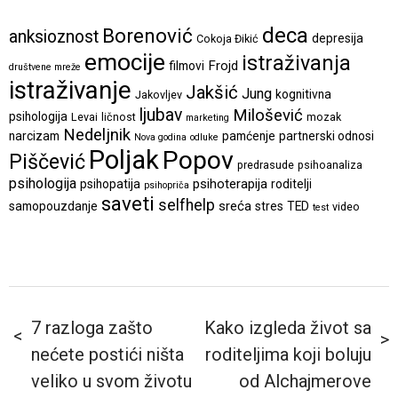
deca
Borenović
anksioznost
depresija
Cokoja Đikić
emocije
istraživanja
Frojd
filmovi
društvene mreže
istraživanje
Jakšić
Jung
kognitivna
Jakovljev
ljubav
Milošević
psihologija
Levai
ličnost
mozak
marketing
Nedeljnik
narcizam
pamćenje
partnerski odnosi
Nova godina
odluke
Poljak
Popov
Piščević
predrasude
psihoanaliza
psihologija
psihoterapija
psihopatija
roditelji
psihopriča
saveti
selfhelp
sreća
samopouzdanje
stres
TED
video
test
7 razloga zašto
Kako izgleda život sa
nećete postići ništa
roditeljima koji boluju
veliko u svom životu
od Alchajmerove