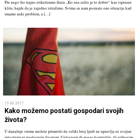
Pre nego što trajno etiketiramo frazu „Ko zna zašto je to dobro“ kao isprazni
kliše, hajde da je zajedno istražimo. Svima su nam poznate one situacije kad
imamo neki problem, a […]
15.06.2017
Kako možemo postati gospodari svojih
života?
U današnje vreme možete primetiti da veliki broj ljudi ne upravlja ni svojim
privatnim ni poslovnim životom. Uglavnom ih posao kontroliše, ili njihovim