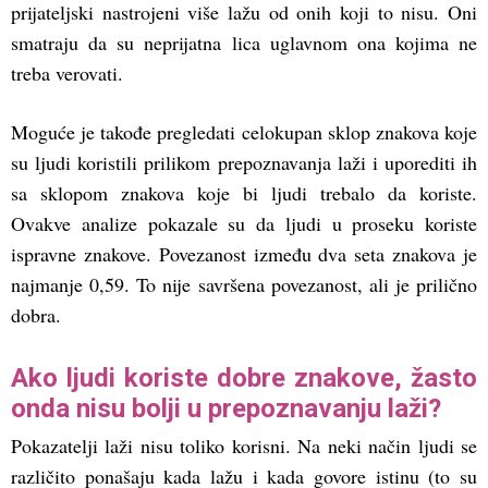
prijateljski nastrojeni više lažu od onih koji to nisu. Oni
smatraju da su neprijatna lica uglavnom ona kojima ne
treba verovati.
Moguće je takođe pregledati celokupan sklop znakova koje
su ljudi koristili prilikom prepoznavanja laži i uporediti ih
sa sklopom znakova koje bi ljudi trebalo da koriste.
Ovakve analize pokazale su da ljudi u proseku koriste
ispravne znakove. Povezanost između dva seta znakova je
najmanje 0,59. To nije savršena povezanost, ali je prilično
dobra.
Ako ljudi koriste dobre znakove, žasto
onda nisu bolji u prepoznavanju laži?
Pokazatelji laži nisu toliko korisni. Na neki način ljudi se
različito ponašaju kada lažu i kada govore istinu (to su