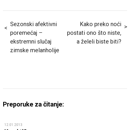
Sezonski afektivni
Kako preko noći
poremećaj –
postati ono što niste,
ekstremni slučaj
a želeli biste biti?
zimske melanholije
Preporuke za čitanje:
12.01.2013