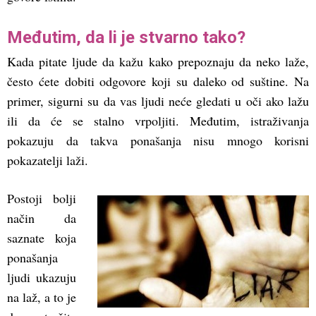
Međutim, da li je stvarno tako?
Kada pitate ljude da kažu kako prepoznaju da neko laže,
često ćete dobiti odgovore koji su daleko od suštine. Na
primer, sigurni su da vas ljudi neće gledati u oči ako lažu
ili da će se stalno vrpoljiti. Međutim, istraživanja
pokazuju da takva ponašanja nisu mnogo korisni
pokazatelji laži.
Postoji bolji
način da
saznate koja
ponašanja
ljudi ukazuju
na laž, a to je