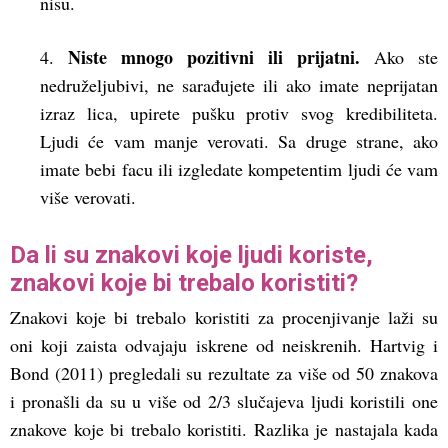
nisu.
Niste mnogo pozitivni ili prijatni.
4.
Ako ste
nedruželjubivi, ne sarađujete ili ako imate neprijatan
izraz lica, upirete pušku protiv svog kredibiliteta.
Ljudi će vam manje verovati. Sa druge strane, ako
imate bebi facu ili izgledate kompetentim ljudi će vam
više verovati.
Da li su znakovi koje ljudi koriste,
znakovi koje bi trebalo koristiti?
Znakovi koje bi trebalo koristiti za procenjivanje laži su
oni koji zaista odvajaju iskrene od neiskrenih. Hartvig i
Bond (2011) pregledali su rezultate za više od 50 znakova
i pronašli da su u više od 2/3 slučajeva ljudi koristili one
znakove koje bi trebalo koristiti. Razlika je nastajala kada