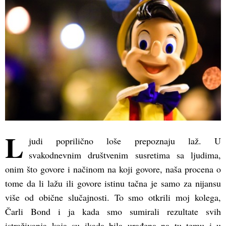
L
judi poprilično loše prepoznaju laž. U
svakodnevnim društvenim susretima sa ljudima,
onim što govore i načinom na koji govore, naša procena o
tome da li lažu ili govore istinu tačna je samo za nijansu
više od obične slučajnosti. To smo otkrili moj kolega,
Čarli Bond i ja kada smo sumirali rezultate svih
istraživanja koja su ikada bila urađena na tu temu i u