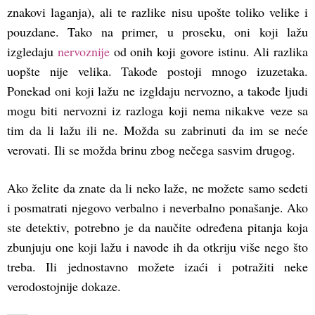
znakovi laganja), ali te razlike nisu upošte toliko velike i
pouzdane. Tako na primer, u proseku, oni koji lažu
izgledaju
nervoznije
od onih koji govore istinu. Ali razlika
uopšte nije velika. Takođe postoji mnogo izuzetaka.
Ponekad oni koji lažu ne izgldaju nervozno, a takođe ljudi
mogu biti nervozni iz razloga koji nema nikakve veze sa
tim da li lažu ili ne. Možda su zabrinuti da im se neće
verovati. Ili se možda brinu zbog nečega sasvim drugog.
Ako želite da znate da li neko laže, ne možete samo sedeti
i posmatrati njegovo verbalno i neverbalno ponašanje. Ako
ste detektiv, potrebno je da naučite određena pitanja koja
zbunjuju one koji lažu i navode ih da otkriju više nego što
treba. Ili jednostavno možete izaći i potražiti neke
verodostojnije dokaze.