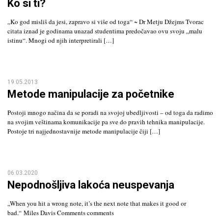
Ko si ti?
„Ko god misliš da jesi, zapravo si više od toga“ ~ Dr Metju Džejms Tvorac
citata iznad je godinama unazad studentima predočavao ovu svoju „malu
istinu“. Mnogi od njih interpretirali […]
19.05.2013
Metode manipulacije za početnike
Postoji mnogo načina da se poradi na svojoj ubedljivosti – od toga da radimo
na svojim veštinama komunikacije pa sve do pravih tehnika manipulacije.
Postoje tri najjednostavnije metode manipulacije čiji […]
06.03.2020
Nepodnošljiva lakoća neuspevanja
„When you hit a wrong note, it’s the next note that makes it good or
bad.“ Miles Davis Comments comments