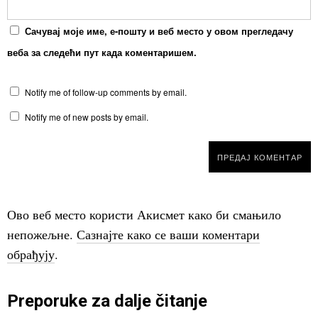
Сачувај моје име, е-пошту и веб место у овом прегледачу
веба за следећи пут када коментаришем.
Notify me of follow-up comments by email.
Notify me of new posts by email.
Ово веб место користи Акисмет како би смањило
непожељне.
Сазнајте како се ваши коментари
обрађују
.
Preporuke za dalje čitanje