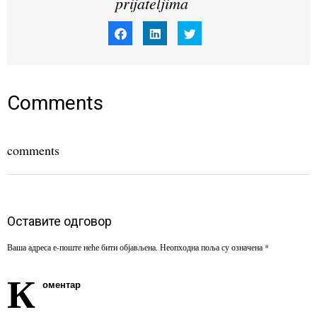
prijateljima
Click
Click
Click
to
to
to
share
share
share
on
on
on
Facebook
LinkedIn
Twitter
(Opens
(Opens
(Opens
in
in
in
new
new
new
window)
window)
window)
Comments
comments
Оставите одговор
Ваша адреса е-поште неће бити објављена.
Неопходна поља су означена
*
К
оментар