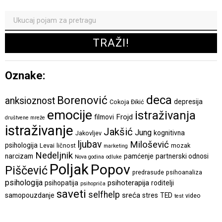
Oznake:
deca
Borenović
anksioznost
depresija
Cokoja Đikić
emocije
istraživanja
Frojd
filmovi
društvene mreže
istraživanje
Jakšić
Jung
kognitivna
Jakovljev
ljubav
Milošević
psihologija
Levai
ličnost
mozak
marketing
Nedeljnik
narcizam
pamćenje
partnerski odnosi
Nova godina
odluke
Poljak
Popov
Piščević
predrasude
psihoanaliza
psihologija
psihoterapija
psihopatija
roditelji
psihopriča
saveti
selfhelp
sreća
samopouzdanje
stres
TED
video
test