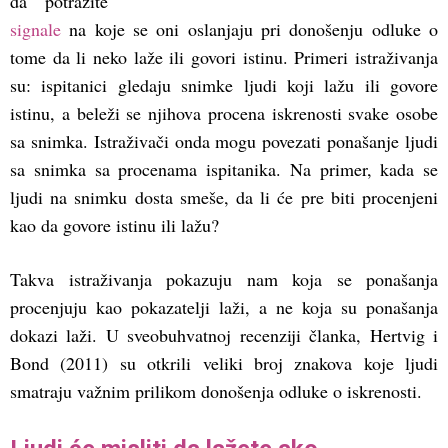
da potražite
signale
na koje se oni oslanjaju pri donošenju odluke o
tome da li neko laže ili govori istinu. Primeri istraživanja
su: ispitanici gledaju snimke ljudi koji lažu ili govore
istinu, a beleži se njihova procena iskrenosti svake osobe
sa snimka. Istraživači onda mogu povezati ponašanje ljudi
sa snimka sa procenama ispitanika. Na primer, kada se
ljudi na snimku dosta smeše, da li će pre biti procenjeni
kao da govore istinu ili lažu?
Takva istraživanja pokazuju nam koja se ponašanja
procenjuju kao pokazatelji laži, a ne koja su ponašanja
dokazi laži. U sveobuhvatnoj recenziji članka, Hertvig i
Bond (2011) su otkrili veliki broj znakova koje ljudi
smatraju važnim prilikom donošenja odluke o iskrenosti.