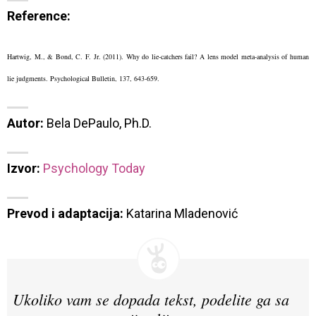
Reference:
Hartwig, M., & Bond, C. F. Jr. (2011). Why do lie-catchers fail? A lens model meta-analysis of human
lie judgments. Psychological Bulletin, 137, 643-659.
Autor:
 Bela DePaulo, Ph.D.
Izvor:
Psychology Today
Prevod i adaptacija:
 Katarina Mladenović
Ukoliko vam se dopada tekst, podelite ga sa