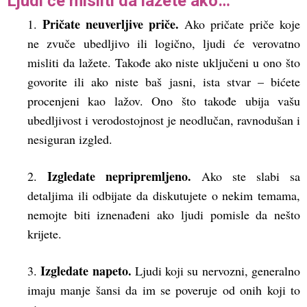
Ljudi će misliti da lažete ako…
Pričate neuverljive priče.
1.
Ako pričate priče koje
ne zvuče ubedljivo ili logično, ljudi će verovatno
misliti da lažete. Takođe ako niste uključeni u ono što
govorite ili ako niste baš jasni, ista stvar – bićete
procenjeni kao lažov. Ono što takođe ubija vašu
ubedljivost i verodostojnost je neodlučan, ravnodušan i
nesiguran izgled.
Izgledate nepripremljeno.
2.
Ako ste slabi sa
detaljima ili odbijate da diskutujete o nekim temama,
nemojte biti iznenađeni ako ljudi pomisle da nešto
krijete.
Izgledate napeto.
3.
Ljudi koji su nervozni, generalno
imaju manje šansi da im se poveruje od onih koji to