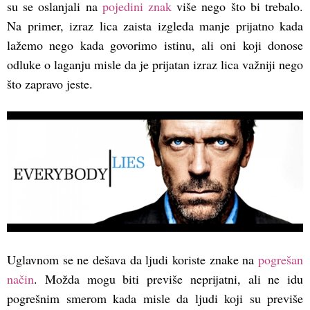
su se oslanjali na
pojedini znak
više nego što bi trebalo.
Na primer, izraz lica zaista izgleda manje prijatno kada
lažemo nego kada govorimo istinu, ali oni koji donose
odluke o laganju misle da je prijatan izraz lica važniji nego
što zapravo jeste.
Uglavnom se ne dešava da ljudi koriste znake na
pogrešan
način
. Možda mogu biti previše neprijatni, ali ne idu
pogrešnim smerom kada misle da ljudi koji su previše