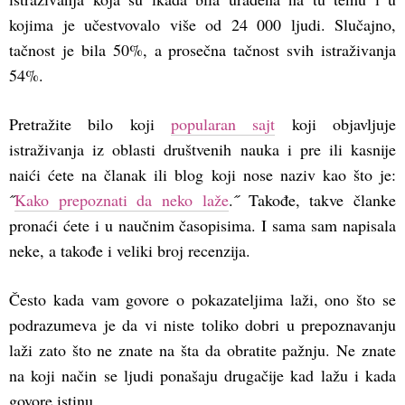
kojima je učestvovalo više od 24 000 ljudi. Slučajno,
tačnost je bila 50%, a prosečna tačnost svih istraživanja
54%.
Pretražite bilo koji
popularan sajt
koji objavljuje
istraživanja iz oblasti društvenih nauka i pre ili kasnije
naići ćete na članak ili blog koji nose naziv kao što je:
˝
Kako prepoznati da neko laže
.˝ Takođe, takve članke
pronaći ćete i u naučnim časopisima. I sama sam napisala
neke, a takođe i veliki broj recenzija.
Često kada vam govore o pokazateljima laži, ono što se
podrazumeva je da vi niste toliko dobri u prepoznavanju
laži zato što ne znate na šta da obratite pažnju. Ne znate
na koji način se ljudi ponašaju drugačije kad lažu i kada
govore istinu.