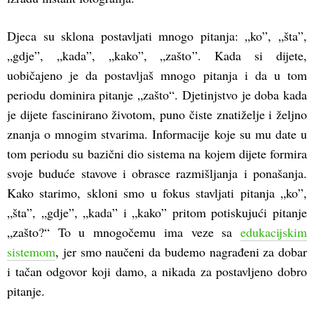
Djeca su sklona postavljati mnogo pitanja: „ko”, „šta”,
„gdje”, „kada”, „kako”, „zašto”. Kada si dijete,
uobičajeno je da postavljaš mnogo pitanja i da u tom
periodu dominira pitanje „zašto“. Djetinjstvo je doba kada
je dijete fascinirano životom, puno čiste znatiželje i željno
znanja o mnogim stvarima. Informacije koje su mu date u
tom periodu su bazični dio sistema na kojem dijete formira
svoje buduće stavove i obrasce razmišljanja i ponašanja.
Kako starimo, skloni smo u fokus stavljati pitanja „ko”,
„šta”, „gdje”, „kada” i „kako” pritom potiskujući pitanje
„zašto?“ To u mnogočemu ima veze sa
edukacijskim
sistemom
, jer smo naučeni da budemo nagrađeni za dobar
i tačan odgovor koji damo, a nikada za postavljeno dobro
pitanje.