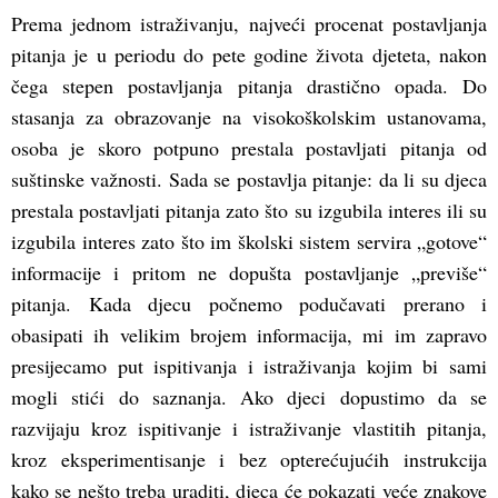
Prema jednom istraživanju, najveći procenat postavljanja
pitanja je u periodu do pete godine života djeteta, nakon
čega stepen postavljanja pitanja drastično opada. Do
stasanja za obrazovanje na visokoškolskim ustanovama,
osoba je skoro potpuno prestala postavljati pitanja od
suštinske važnosti. Sada se postavlja pitanje: da li su djeca
prestala postavljati pitanja zato što su izgubila interes ili su
izgubila interes zato što im školski sistem servira „gotove“
informacije i pritom ne dopušta postavljanje „previše“
pitanja. Kada djecu počnemo podučavati prerano i
obasipati ih velikim brojem informacija, mi im zapravo
presijecamo put ispitivanja i istraživanja kojim bi sami
mogli stići do saznanja. Ako djeci dopustimo da se
razvijaju kroz ispitivanje i istraživanje vlastitih pitanja,
kroz eksperimentisanje i bez opterećujućih instrukcija
kako se nešto treba uraditi, djeca će pokazati veće znakove