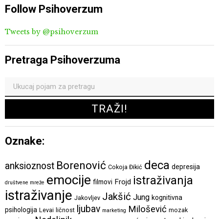
Follow Psihoverzum
Tweets by @psihoverzum
Pretraga Psihoverzuma
Oznake:
deca
Borenović
anksioznost
depresija
Cokoja Đikić
emocije
istraživanja
Frojd
filmovi
društvene mreže
istraživanje
Jakšić
Jung
kognitivna
Jakovljev
ljubav
Milošević
psihologija
Levai
ličnost
mozak
marketing