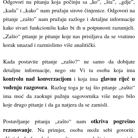
Odgovori na pitanja koja počinju sa „ko”, „šta”, „gdje”,
„kada” i „kako” nam pružaju sirove činjenice. Odgovori na
pitanje „zašto” nam pružaju razloge i detaljne informacije
kako stvari funkcionišu kako bi ih u potpunosti razumjeli.
„Zašto“ pitanje je pitanje koje nas prisiljava da se vratimo
korak unazad i razmislimo više analitički.
Kada postavite pitanje „zašto?“ ne samo da dobijate
detaljne informacije, nego ste Vi ta osoba koja ima
kontrolu nad konverzacijom
glavnu riječ u
i koja ima
vođenju razgovora
. Razlog toga je taj što pitanje „zašto“
ima moć da zaokupi pažnju sagovornika više nego bilo
koje drugo pitanje i da ga natjera da se zamisli.
otkriva
pogrešno
Postavljanje pitanja „zašto“ nam
rezonovanje
. Na primjer, osoba može sebi govoriti: