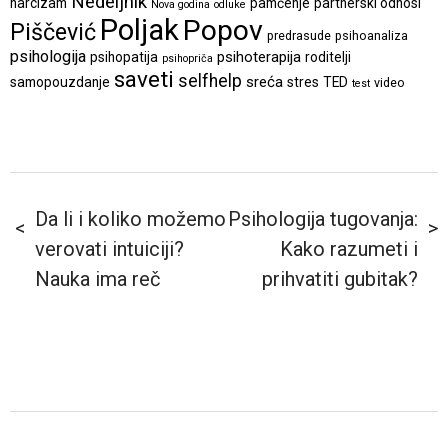
Nedeljnik
narcizam
pamćenje
partnerski odnosi
Nova godina
odluke
Poljak
Popov
Piščević
predrasude
psihoanaliza
psihologija
psihoterapija
psihopatija
roditelji
psihopriča
saveti
selfhelp
sreća
samopouzdanje
stres
TED
video
test
Da li i koliko možemo
Psihologija tugovanja:
verovati intuiciji?
Kako razumeti i
Nauka ima reč
prihvatiti gubitak?