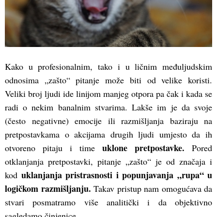
Kako u profesionalnim, tako i u ličnim međuljudskim
odnosima „zašto“ pitanje može biti od velike koristi.
Veliki broj ljudi ide linijom manjeg otpora pa čak i kada se
radi o nekim banalnim stvarima. Lakše im je da svoje
(često negativne) emocije ili razmišljanja baziraju na
pretpostavkama o akcijama drugih ljudi umjesto da ih
uklone pretpostavke.
otvoreno pitaju i time
Pored
otklanjanja pretpostavki, pitanje „zašto“ je od značaja i
uklanjanja pristrasnosti i popunjavanja „rupa“ u
kod
logičkom razmišljanju.
Takav pristup nam omogućava da
stvari posmatramo više analitički i da objektivno
sagledamo činjenice.