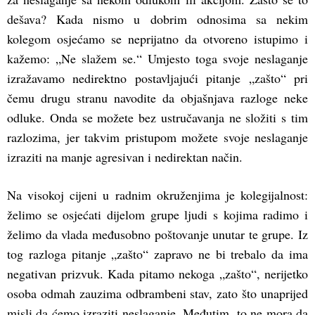
dešava? Kada nismo u dobrim odnosima sa nekim
kolegom osjećamo se neprijatno da otvoreno istupimo i
kažemo: „Ne slažem se.“ Umjesto toga svoje neslaganje
izražavamo nedirektno postavljajući pitanje „zašto“ pri
čemu drugu stranu navodite da objašnjava razloge neke
odluke. Onda se možete bez ustručavanja ne složiti s tim
razlozima, jer takvim pristupom možete svoje neslaganje
izraziti na manje agresivan i nedirektan način.
Na visokoj cijeni u radnim okruženjima je kolegijalnost:
želimo se osjećati dijelom grupe ljudi s kojima radimo i
želimo da vlada međusobno poštovanje unutar te grupe. Iz
tog razloga pitanje „zašto“ zapravo ne bi trebalo da ima
negativan prizvuk. Kada pitamo nekoga „zašto“, nerijetko
osoba odmah zauzima odbrambeni stav, zato što unaprijed
misli da ćemo izraziti neslaganje. Međutim, to ne mora da