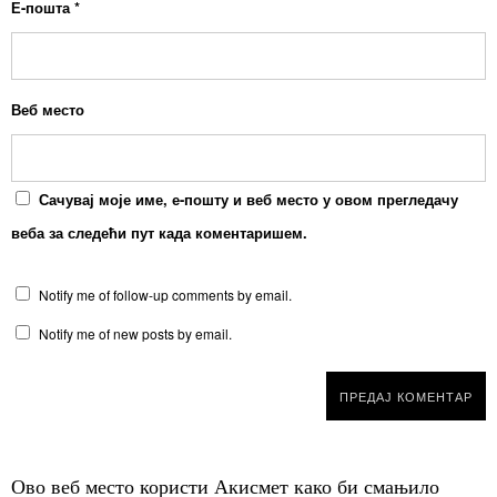
Е-пошта
*
Веб место
Сачувај моје име, е-пошту и веб место у овом прегледачу
веба за следећи пут када коментаришем.
Notify me of follow-up comments by email.
Notify me of new posts by email.
Ово веб место користи Акисмет како би смањило