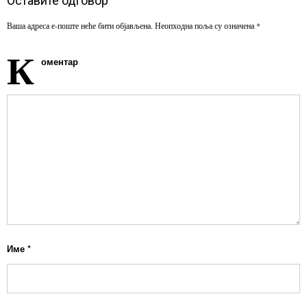
Оставите одговор
Ваша адреса е-поште неће бити објављена.
Неопходна поља су означена
*
К
оментар
Име
*