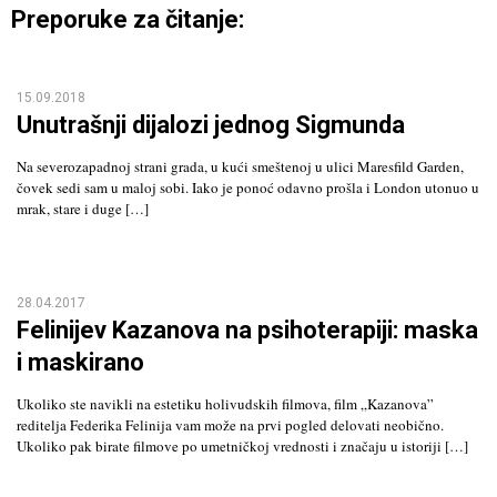
Preporuke za čitanje:
15.09.2018
Unutrašnji dijalozi jednog Sigmunda
Na severozapadnoj strani grada, u kući smeštenoj u ulici Maresfild Garden,
čovek sedi sam u maloj sobi. Iako je ponoć odavno prošla i London utonuo u
mrak, stare i duge […]
28.04.2017
Felinijev Kazanova na psihoterapiji: maska
i maskirano
Ukoliko ste navikli na estetiku holivudskih filmova, film „Kazanova”
reditelja Federika Felinija vam može na prvi pogled delovati neobično.
Ukoliko pak birate filmove po umetničkoj vrednosti i značaju u istoriji […]