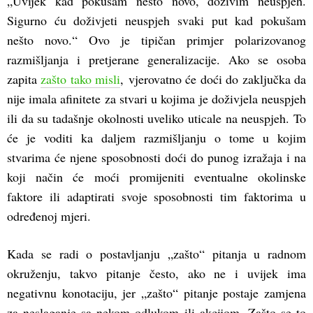
„Uvijek kad pokušam nešto novo, doživim neuspjeh.
Sigurno ću doživjeti neuspjeh svaki put kad pokušam
nešto novo.“ Ovo je tipičan primjer polarizovanog
razmišljanja i pretjerane generalizacije. Ako se osoba
zapita
zašto tako misli
, vjerovatno će doći do zaključka da
nije imala afinitete za stvari u kojima je doživjela neuspjeh
ili da su tadašnje okolnosti uveliko uticale na neuspjeh. To
će je voditi ka daljem razmišljanju o tome u kojim
stvarima će njene sposobnosti doći do punog izražaja i na
koji način će moći promijeniti eventualne okolinske
faktore ili adaptirati svoje sposobnosti tim faktorima u
određenoj mjeri.
Kada se radi o postavljanju „zašto“ pitanja u radnom
okruženju, takvo pitanje često, ako ne i uvijek ima
negativnu konotaciju, jer „zašto“ pitanje postaje zamjena
za neslaganje sa nekom odlukom ili akcijom. Zašto se to