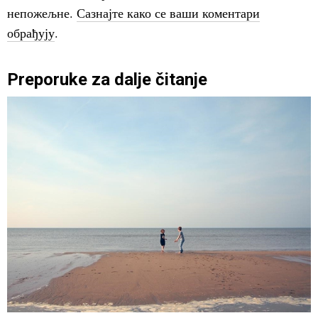
непожељне.
Сазнајте како се ваши коментари
обрађују
.
Preporuke za dalje čitanje