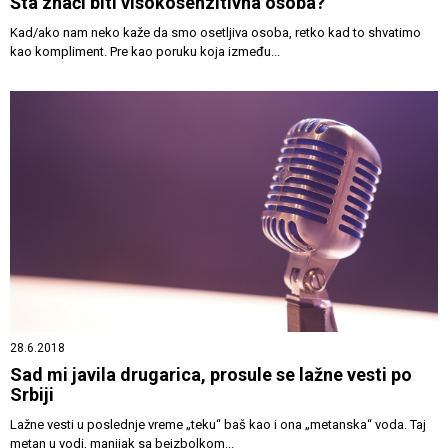
Šta znači biti visokosenzitivna osoba?
Kad/ako nam neko kaže da smo osetljiva osoba, retko kad to shvatimo
kao kompliment. Pre kao poruku koja između...
28.6.2018
Sad mi javila drugarica, prosule se lažne vesti po
Srbiji
Lažne vesti u poslednje vreme „teku“ baš kao i ona „metanska“ voda. Taj
metan u vodi, manijak sa bejzbolkom...