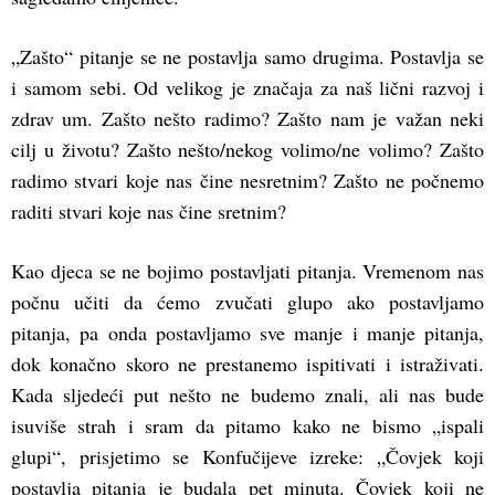
„Zašto“ pitanje se ne postavlja samo drugima. Postavlja se
i samom sebi. Od velikog je značaja za naš lični razvoj i
zdrav um. Zašto nešto radimo? Zašto nam je važan neki
cilj u životu? Zašto nešto/nekog volimo/ne volimo? Zašto
radimo stvari koje nas čine nesretnim? Zašto ne počnemo
raditi stvari koje nas čine sretnim?
Kao djeca se ne bojimo postavljati pitanja. Vremenom nas
počnu učiti da ćemo zvučati glupo ako postavljamo
pitanja, pa onda postavljamo sve manje i manje pitanja,
dok konačno skoro ne prestanemo ispitivati i istraživati.
Kada sljedeći put nešto ne budemo znali, ali nas bude
isuviše strah i sram da pitamo kako ne bismo „ispali
glupi“, prisjetimo se Konfučijeve izreke: „Čovjek koji
postavlja pitanja je budala pet minuta. Čovjek koji ne