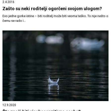
2.4.2016
Zašto su neki roditelji ogorčeni svojom ulogom?
Evo jedne gorke istine – biti roditelj može biti veoma teško. To nije nešto o
čemu se rado i...
12.9.2020