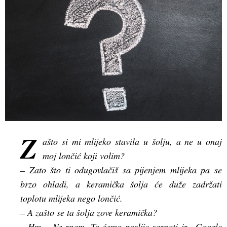
Z
ašto si mi mlijeko stavila u šolju, a ne u onaj
moj lončić koji volim?
– Zato što ti odugovlačiš sa pijenjem mlijeka pa se
brzo ohladi, a keramička šolja će duže zadržati
toplotu mlijeka nego lončić.
– A zašto se ta šolja zove keramička?
– Hm… Ne znam. To ćemo poslije saznati iz „Google