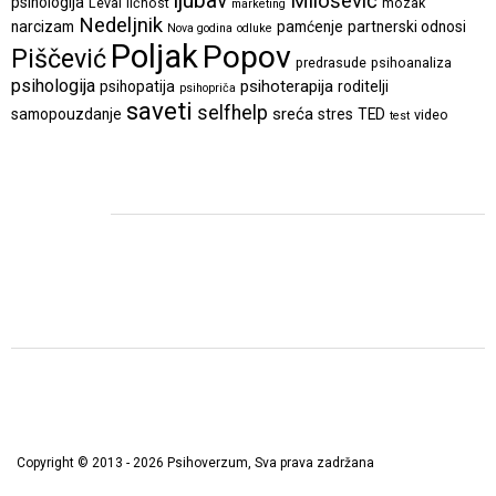
ljubav
Milošević
psihologija
Levai
ličnost
mozak
marketing
Nedeljnik
narcizam
pamćenje
partnerski odnosi
Nova godina
odluke
Poljak
Popov
Piščević
predrasude
psihoanaliza
psihologija
psihoterapija
psihopatija
roditelji
psihopriča
saveti
selfhelp
sreća
samopouzdanje
stres
TED
video
test
Copyright © 2013 - 2026 Psihoverzum, Sva prava zadržana