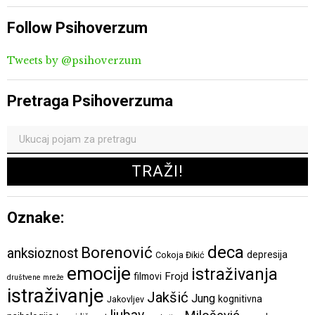
Follow Psihoverzum
Tweets by @psihoverzum
Pretraga Psihoverzuma
Oznake:
deca
Borenović
anksioznost
depresija
Cokoja Đikić
emocije
istraživanja
Frojd
filmovi
društvene mreže
istraživanje
Jakšić
Jung
kognitivna
Jakovljev