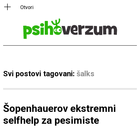
Svi postovi tagovani:
šalks
Šopenhauerov ekstremni
selfhelp za pesimiste