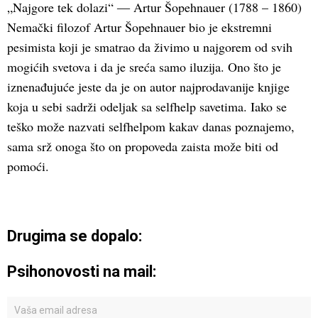
„Najgore tek dolazi“ ― Artur Šopehnauer (1788 – 1860)
Nemački filozof Artur Šopehnauer bio je ekstremni
pesimista koji je smatrao da živimo u najgorem od svih
mogićih svetova i da je sreća samo iluzija. Ono što je
iznenađujuće jeste da je on autor najprodavanije knjige
koja u sebi sadrži odeljak sa selfhelp savetima. Iako se
teško može nazvati selfhelpom kakav danas poznajemo,
sama srž onoga što on propoveda zaista može biti od
pomoći.
Drugima se dopalo:
Psihonovosti na mail: