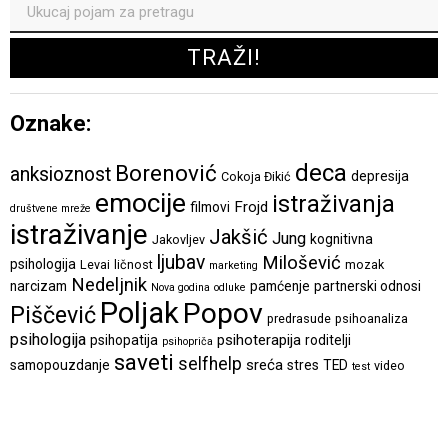
Oznake:
deca
Borenović
anksioznost
depresija
Cokoja Đikić
emocije
istraživanja
Frojd
filmovi
društvene mreže
istraživanje
Jakšić
Jung
kognitivna
Jakovljev
ljubav
Milošević
psihologija
Levai
ličnost
mozak
marketing
Nedeljnik
narcizam
pamćenje
partnerski odnosi
Nova godina
odluke
Poljak
Popov
Piščević
predrasude
psihoanaliza
psihologija
psihoterapija
psihopatija
roditelji
psihopriča
saveti
selfhelp
sreća
samopouzdanje
stres
TED
video
test