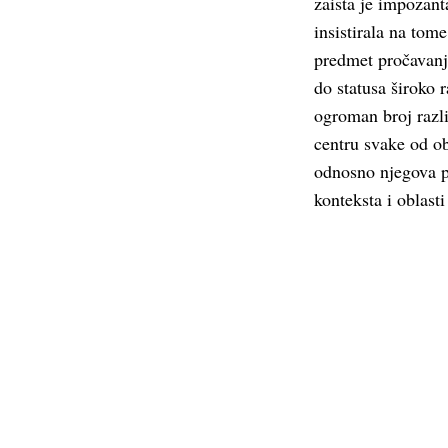
zaista je impozan
insistirala na tom
predmet pročavanja
do statusa široko r
ogroman broj razli
centru svake od obl
odnosno njegova ps
konteksta i oblasti