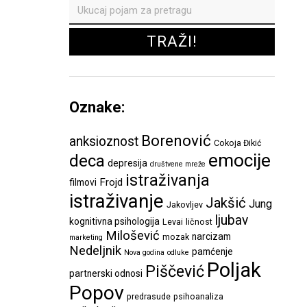
Oznake:
Borenović
anksioznost
Cokoja Đikić
emocije
deca
depresija
društvene mreže
istraživanja
Frojd
filmovi
istraživanje
Jakšić
Jung
Jakovljev
ljubav
kognitivna psihologija
Levai
ličnost
Milošević
narcizam
mozak
marketing
Nedeljnik
pamćenje
Nova godina
odluke
Poljak
Piščević
partnerski odnosi
Popov
predrasude
psihoanaliza