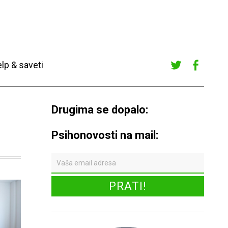
lp & saveti
Twitte
Faceb
r
ook
Drugima se dopalo:
Psihonovosti na mail: