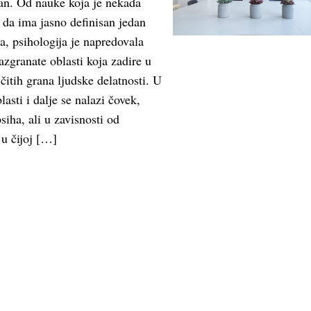
tan. Od nauke koja je nekada
e da ima jasno definisan jedan
, psihologija je napredovala
azgranate oblasti koja zadire u
čitih grana ljudske delatnosti. U
asti i dalje se nalazi čovek,
iha, ali u zavisnosti od
 u čijoj […]