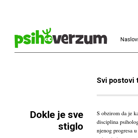
Naslov
Svi postovi
Dokle je sve
S obzirom da je k
disciplina psiholo
stiglo
njenog progresa u 