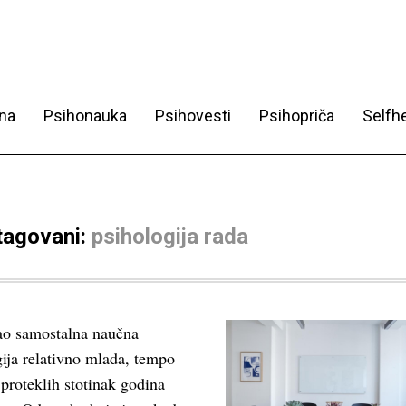
na
Psihonauka
Psihovesti
Psihopriča
Selfhe
 tagovani:
psihologija rada
ao samostalna naučna
gija relativno mlada, tempo
proteklih stotinak godina