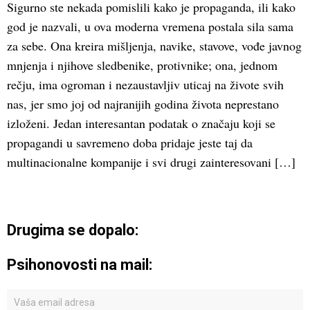
Sigurno ste nekada pomislili kako je propaganda, ili kako
god je nazvali, u ova moderna vremena postala sila sama
za sebe. Ona kreira mišljenja, navike, stavove, vođe javnog
mnjenja i njihove sledbenike, protivnike; ona, jednom
rečju, ima ogroman i nezaustavljiv uticaj na živote svih
nas, jer smo joj od najranijih godina života neprestano
izloženi. Jedan interesantan podatak o značaju koji se
propagandi u savremeno doba pridaje jeste taj da
multinacionalne kompanije i svi drugi zainteresovani […]
Drugima se dopalo:
Psihonovosti na mail: