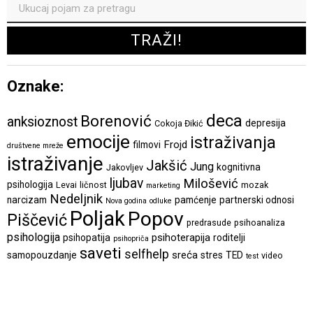
Oznake:
deca
Borenović
anksioznost
depresija
Cokoja Đikić
emocije
istraživanja
Frojd
filmovi
društvene mreže
istraživanje
Jakšić
Jung
kognitivna
Jakovljev
ljubav
Milošević
psihologija
Levai
ličnost
mozak
marketing
Nedeljnik
narcizam
pamćenje
partnerski odnosi
Nova godina
odluke
Poljak
Popov
Piščević
predrasude
psihoanaliza
psihologija
psihoterapija
psihopatija
roditelji
psihopriča
saveti
selfhelp
sreća
samopouzdanje
stres
TED
video
test