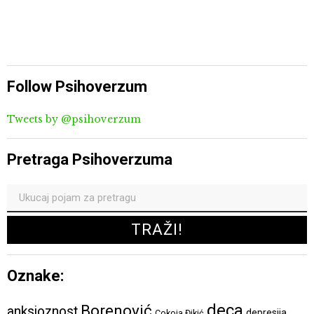
Follow Psihoverzum
Tweets by @psihoverzum
Pretraga Psihoverzuma
Oznake:
deca
Borenović
anksioznost
depresija
Cokoja Đikić