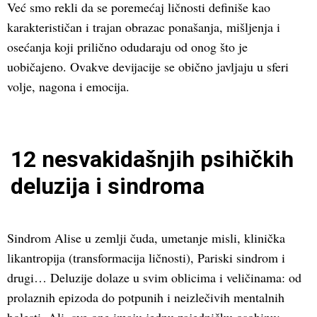
Već smo rekli da se poremećaj ličnosti definiše kao
karakterističan i trajan obrazac ponašanja, mišljenja i
osećanja koji prilično odudaraju od onog što je
uobičajeno. Ovakve devijacije se obično javljaju u sferi
volje, nagona i emocija.
12 nesvakidašnjih psihičkih
deluzija i sindroma
Sindrom Alise u zemlji čuda, umetanje misli, klinička
likantropija (transformacija ličnosti), Pariski sindrom i
drugi… Deluzije dolaze u svim oblicima i veličinama: od
prolaznih epizoda do potpunih i neizlečivih mentalnih