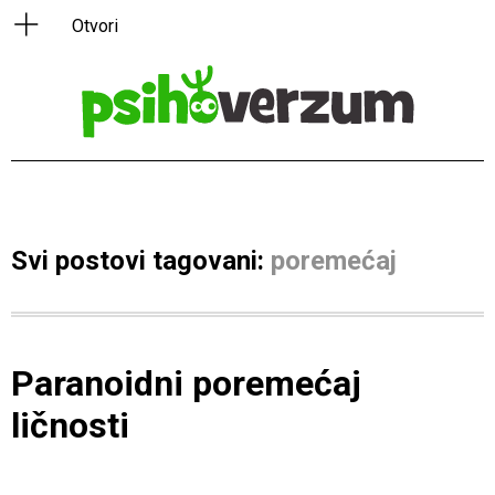
Svi postovi tagovani:
poremećaj
Paranoidni poremećaj
ličnosti