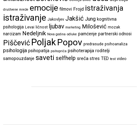
emocije
istraživanja
Frojd
filmovi
društvene mreže
istraživanje
Jakšić
Jung
kognitivna
Jakovljev
ljubav
Milošević
psihologija
Levai
ličnost
mozak
marketing
Nedeljnik
narcizam
pamćenje
partnerski odnosi
Nova godina
odluke
Poljak
Popov
Piščević
predrasude
psihoanaliza
psihologija
psihoterapija
psihopatija
roditelji
psihopriča
saveti
selfhelp
sreća
samopouzdanje
stres
TED
video
test