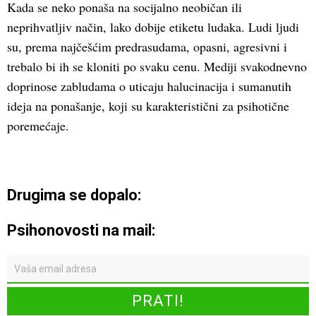
Kada se neko ponaša na socijalno neobičan ili
neprihvatljiv način, lako dobije etiketu ludaka. Ludi ljudi
su, prema najčešćim predrasudama, opasni, agresivni i
trebalo bi ih se kloniti po svaku cenu. Mediji svakodnevno
doprinose zabludama o uticaju halucinacija i sumanutih
ideja na ponašanje, koji su karakteristični za psihotične
poremećaje.
Drugima se dopalo:
Psihonovosti na mail: