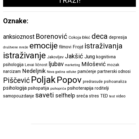
Oznake:
deca
Borenović
anksioznost
depresija
Cokoja Đikić
emocije
istraživanja
Frojd
filmovi
društvene mreže
istraživanje
Jakšić
Jung
kognitivna
Jakovljev
ljubav
Milošević
psihologija
Levai
ličnost
mozak
marketing
Nedeljnik
narcizam
pamćenje
partnerski odnosi
Nova godina
odluke
Poljak
Popov
Piščević
predrasude
psihoanaliza
psihologija
psihoterapija
psihopatija
roditelji
psihopriča
saveti
selfhelp
sreća
samopouzdanje
stres
TED
video
test