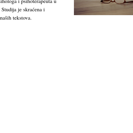
ihologa i psihoterapeuta u
 Studija je skraćena i
naših tekstova.