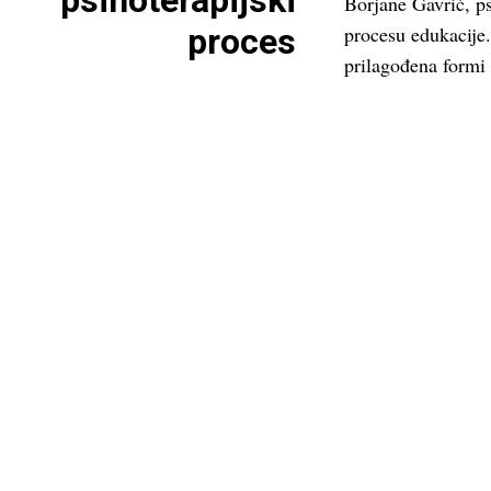
psihoterapijski
Borjane Gavrić, ps
proces
procesu edukacije.
prilagođena formi 