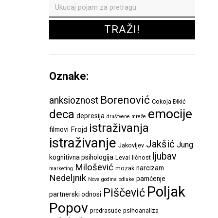
Oznake:
Borenović
anksioznost
Cokoja Đikić
emocije
deca
depresija
društvene mreže
istraživanja
Frojd
filmovi
istraživanje
Jakšić
Jung
Jakovljev
ljubav
kognitivna psihologija
Levai
ličnost
Milošević
narcizam
mozak
marketing
Nedeljnik
pamćenje
Nova godina
odluke
Poljak
Piščević
partnerski odnosi
Popov
predrasude
psihoanaliza