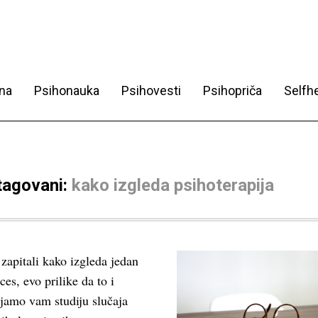
na
Psihonauka
Psihovesti
Psihopriča
Selfhe
 tagovani:
kako izgleda psihoterapija
zapitali kako izgleda jedan
ces, evo prilike da to i
vljamo vam studiju slučaja