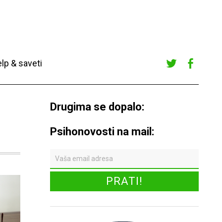
lp & saveti
Twitte
Faceb
r
ook
Drugima se dopalo:
Psihonovosti na mail: