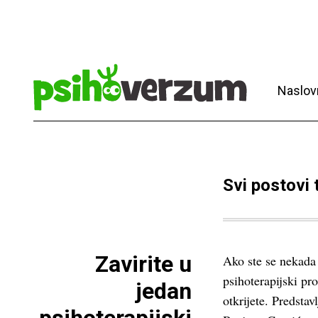
Naslov
Svi postovi
Zavirite u
Ako ste se nekada 
psihoterapijski pro
jedan
otkrijete. Predsta