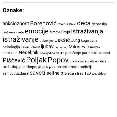
Oznake:
deca
Borenović
anksioznost
depresija
Cokoja Đikić
emocije
istraživanja
Frojd
filmovi
društvene mreže
istraživanje
Jakšić
Jung
kognitivna
Jakovljev
ljubav
Milošević
psihologija
Levai
ličnost
mozak
marketing
Nedeljnik
narcizam
pamćenje
partnerski odnosi
Nova godina
odluke
Poljak
Popov
Piščević
predrasude
psihoanaliza
psihologija
psihoterapija
psihopatija
roditelji
psihopriča
saveti
selfhelp
sreća
samopouzdanje
stres
TED
video
test