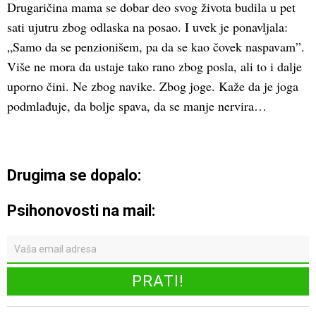
Drugaričina mama se dobar deo svog života budila u pet
sati ujutru zbog odlaska na posao. I uvek je ponavljala:
„Samo da se penzionišem, pa da se kao čovek naspavam”.
Više ne mora da ustaje tako rano zbog posla, ali to i dalje
uporno čini. Ne zbog navike. Zbog joge. Kaže da je joga
podmlađuje, da bolje spava, da se manje nervira…
Drugima se dopalo:
Psihonovosti na mail: