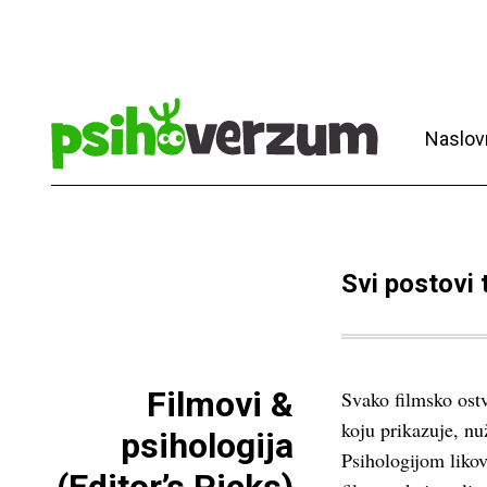
Naslov
Svi postovi
Filmovi &
Svako filmsko ost
koju prikazuje, nu
psihologija
Psihologijom likov