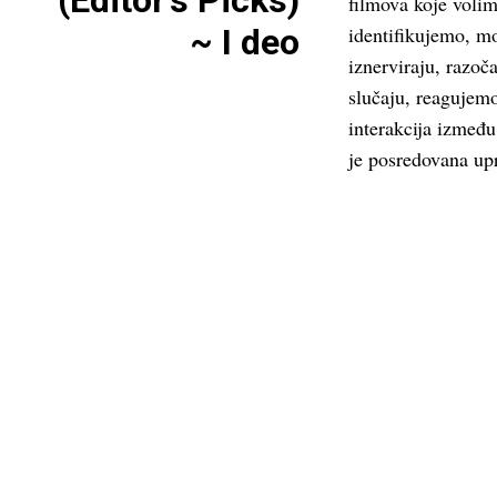
(Editor’s Picks)
filmova koje vol
~ I deo
identifikujemo, m
iznerviraju, razo
slučaju, reagujem
interakcija između
je posredovana up