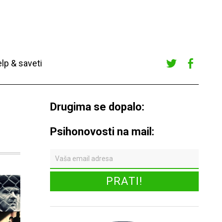
lp & saveti
Twitte
Faceb
r
ook
Drugima se dopalo:
Psihonovosti na mail: