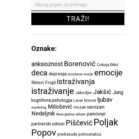
Oznake:
Borenović
anksioznost
Cokoja Đikić
emocije
deca
depresija
društvene mreže
istraživanja
Frojd
filmovi
istraživanje
Jakšić
Jung
Jakovljev
ljubav
kognitivna psihologija
Levai
ličnost
Milošević
narcizam
mozak
marketing
Nedeljnik
pamćenje
Nova godina
odluke
Poljak
Piščević
partnerski odnosi
Popov
predrasude
psihoanaliza