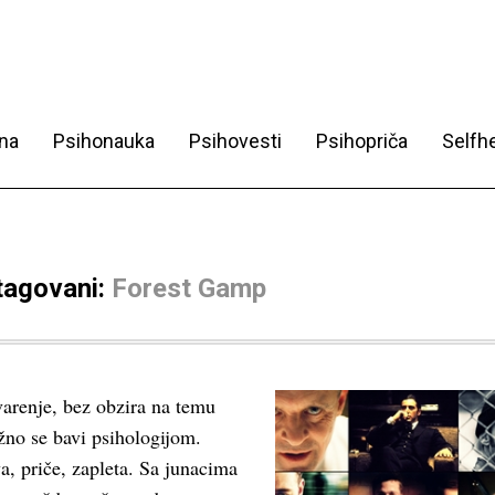
na
Psihonauka
Psihovesti
Psihopriča
Selfhe
 tagovani:
Forest Gamp
varenje, bez obzira na temu
žno se bavi psihologijom.
a, priče, zapleta. Sa junacima