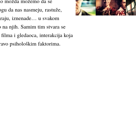
imo možda možemo da se
ogu da nas nasmeju, rastuže,
čaraju, iznenade… u svakom
o na njih. Samim tim stvara se
 filma i gledaoca, interakcija koja
ravo psihološkim faktorima.