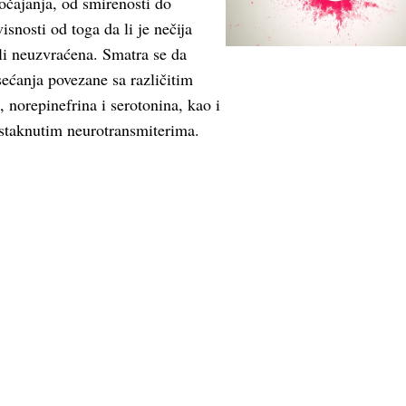
očajanja, od smirenosti do
isnosti od toga da li je nečija
li neuzvraćena. Smatra se da
sećanja povezane sa različitim
norepinefrina i serotonina, kao i
istaknutim neurotransmiterima.