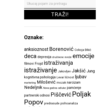
Oznake:
Borenović
anksioznost
Cokoja Đikić
emocije
deca
depresija
društvene mreže
istraživanja
Frojd
filmovi
istraživanje
Jakšić
Jung
Jakovljev
ljubav
kognitivna psihologija
Levai
ličnost
Milošević
narcizam
mozak
marketing
Nedeljnik
pamćenje
Nova godina
odluke
Poljak
Piščević
partnerski odnosi
Popov
predrasude
psihoanaliza