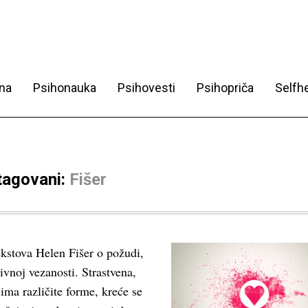
na
Psihonauka
Psihovesti
Psihopriča
Selfhe
 tagovani:
Fišer
ekstova Helen Fišer o požudi,
tivnoj vezanosti. Strastvena,
ima različite forme, kreće se