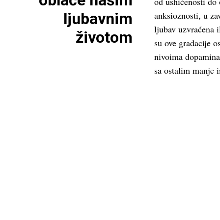
oblače našim
od ushićenosti do 
ljubavnim
anksioznosti, u zav
ljubav uzvraćena i
životom
su ove gradacije o
nivoima dopamina, 
sa ostalim manje 