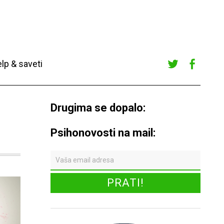
lp & saveti
Twitte
Faceb
r
ook
Drugima se dopalo:
Psihonovosti na mail: