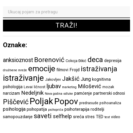
Oznake:
deca
Borenović
anksioznost
depresija
Cokoja Đikić
emocije
istraživanja
Frojd
filmovi
društvene mreže
istraživanje
Jakšić
Jung
kognitivna
Jakovljev
ljubav
Milošević
psihologija
Levai
ličnost
mozak
marketing
Nedeljnik
narcizam
pamćenje
partnerski odnosi
Nova godina
odluke
Poljak
Popov
Piščević
predrasude
psihoanaliza
psihologija
psihoterapija
psihopatija
roditelji
psihopriča
saveti
selfhelp
sreća
samopouzdanje
stres
TED
video
test