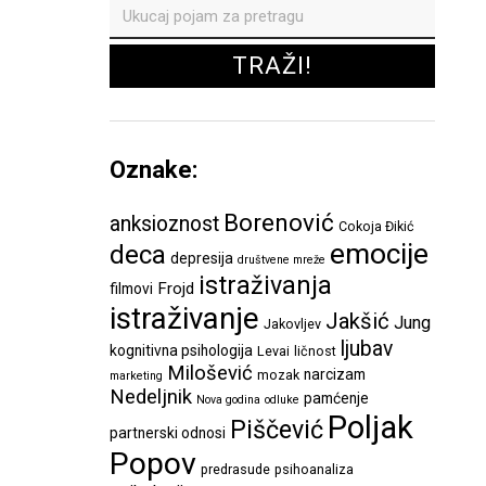
Oznake:
Borenović
anksioznost
Cokoja Đikić
emocije
deca
depresija
društvene mreže
istraživanja
Frojd
filmovi
istraživanje
Jakšić
Jung
Jakovljev
ljubav
kognitivna psihologija
Levai
ličnost
Milošević
narcizam
mozak
marketing
Nedeljnik
pamćenje
Nova godina
odluke
Poljak
Piščević
partnerski odnosi
Popov
predrasude
psihoanaliza