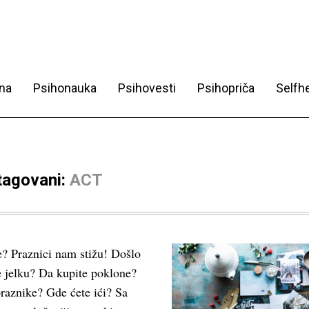
na
Psihonauka
Psihovesti
Psihopriča
Selfhe
 tagovani:
ACT
e? Praznici nam stižu! Došlo
e jelku? Da kupite poklone?
 praznike? Gde ćete ići? Sa