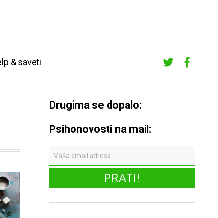
lp & saveti
Twitte
Faceb
r
ook
Drugima se dopalo:
Psihonovosti na mail: