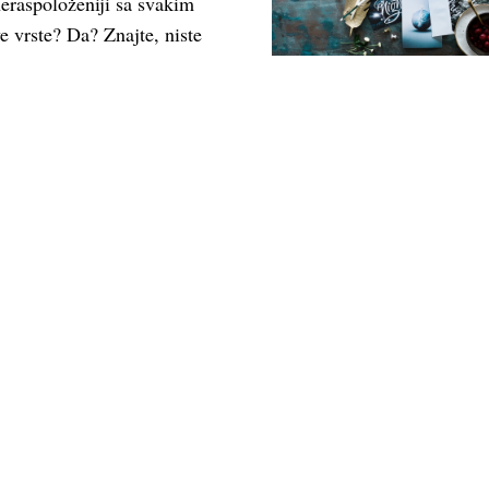
neraspoloženiji sa svakim
 vrste? Da? Znajte, niste