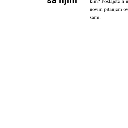
sa njim
kim? Postajete li 
novim pitanjem ove
sami.