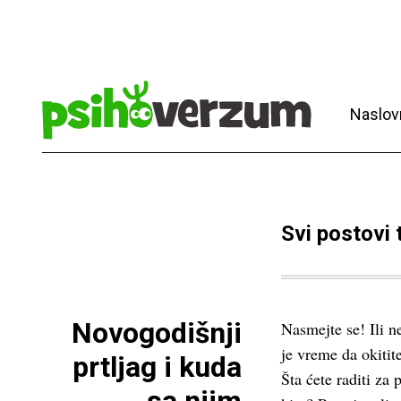
Naslov
Svi postovi
Novogodišnji
Nasmejte se! Ili n
je vreme da okitit
prtljag i kuda
Šta ćete raditi za