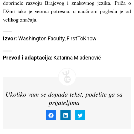
doprinele razvoju Brajevog i znakovnog jezika. Priča o
Džini iako je veoma potresna, u naučnom pogledu je od
velikog značaja.
Izvor:
Washington Faculty
, 
FirstToKnow
Prevod i adaptacija:
 Katarina Mladenović
Ukoliko vam se dopada tekst, podelite ga sa
prijateljima
Click
Click
Click
to
to
to
share
share
share
on
on
on
Facebook
LinkedIn
Twitter
(Opens
(Opens
(Opens
in
in
in