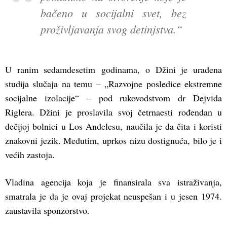
bačeno u socijalni svet, bez
proživljavanja svog detinjstva.“
U ranim sedamdesetim godinama, o Džini je urađena
studija slučaja na temu – „Razvojne posledice ekstremne
socijalne izolacije“ – pod rukovodstvom dr Dejvida
Riglera. Džini je proslavila svoj četrnaesti rođendan u
dečijoj bolnici u Los Anđelesu, naučila je da čita i koristi
znakovni jezik. Međutim, uprkos nizu dostignuća, bilo je i
većih zastoja.
Vladina agencija koja je finansirala sva istraživanja,
smatrala je da je ovaj projekat neuspešan i u jesen 1974.
zaustavila sponzorstvo.