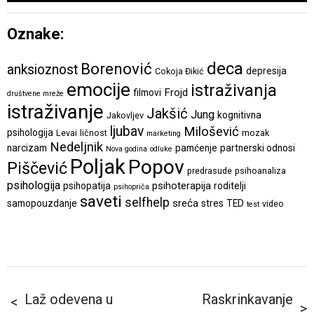
Oznake:
deca
Borenović
anksioznost
depresija
Cokoja Đikić
emocije
istraživanja
Frojd
filmovi
društvene mreže
istraživanje
Jakšić
Jung
kognitivna
Jakovljev
ljubav
Milošević
psihologija
Levai
ličnost
mozak
marketing
Nedeljnik
narcizam
pamćenje
partnerski odnosi
Nova godina
odluke
Poljak
Popov
Piščević
predrasude
psihoanaliza
psihologija
psihoterapija
psihopatija
roditelji
psihopriča
saveti
selfhelp
sreća
samopouzdanje
stres
TED
video
test
Laž odevena u
Raskrinkavanje