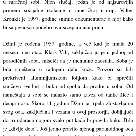
u mračnoj sobi. Njen slučaj, jedan je od najsurovijih
primera socijalne izolacije u američkoj istoriji. Valter
Kronkit je 1997. godine snimio dokumentarac o njoj kako
bi sa javnošću podelio ovu srceparajuću priču.
Džini je rođena 1957. godine, a već kad je imala 20
meseci njen otac, Klark Vili, zaključao ju je u jednoj od
porodičnih soba, miselći da je mentalno zaostala. Soba je
bila smeštena u zadnjem delu kuće. Prozori su bili
prekriveni aluminijumskom folijom kako bi sprečili
sunčevu svetlost i buku od spolja da prodre u sobu. Od
nameštaja u sobi se nalazio samo kavez od tanke žice i
dečija noša. Skoro 11 godina Džini je trpela zlostavljanje
svog oca, zaključana i vezana u ovoj prostoriji, dobijajući
do tri udaraca nogom svaki put kada bi pravila buku. Bila
je „divlje dete“. Još jedno pravilo njenog paranoidnog oca