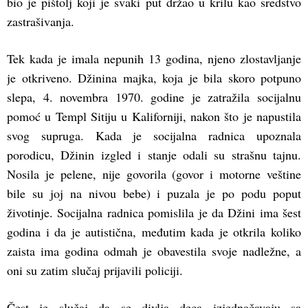
bio je pištolj koji je svaki put držao u krilu kao sredstvo
zastrašivanja.
Tek kada je imala nepunih 13 godina, njeno zlostavljanje
je otkriveno. Džinina majka, koja je bila skoro potpuno
slepa, 4. novembra 1970. godine je zatražila socijalnu
pomoć u Templ Sitiju u Kaliforniji, nakon što je napustila
svog supruga. Kada je socijalna radnica upoznala
porodicu, Džinin izgled i stanje odali su strašnu tajnu.
Nosila je pelene, nije govorila (govor i motorne veštine
bile su joj na nivou bebe) i puzala je po podu poput
životinje. Socijalna radnica pomislila je da Džini ima šest
godina i da je autistična, međutim kada je otkrila koliko
zaista ima godina odmah je obavestila svoje nadležne, a
oni su zatim slučaj prijavili policiji.
Čest je slučaj da se divlja deca izjednačavaju sa