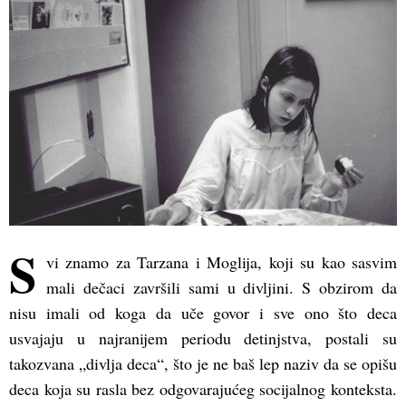
S
vi znamo za Tarzana i Moglija, koji su kao sasvim
mali dečaci završili sami u divljini. S obzirom da
nisu imali od koga da uče govor i sve ono što deca
usvajaju u najranijem periodu detinjstva, postali su
takozvana „divlja deca“, što je ne baš lep naziv da se opišu
deca koja su rasla bez odgovarajućeg socijalnog konteksta.