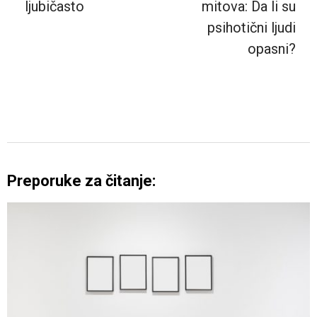
ljubičasto
mitova: Da li su
psihotični ljudi
opasni?
Preporuke za čitanje: