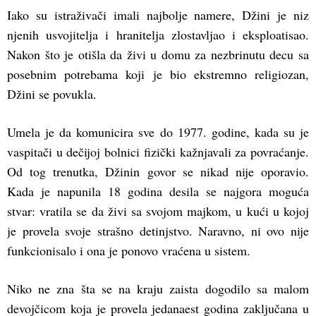
Iako su istraživači imali najbolje namere, Džini je niz
njenih usvojitelja i hranitelja zlostavljao i eksploatisao.
Nakon što je otišla da živi u domu za nezbrinutu decu sa
posebnim potrebama koji je bio ekstremno religiozan,
Džini se povukla.
Umela je da komunicira sve do 1977. godine, kada su je
vaspitači u dečijoj bolnici fizički kažnjavali za povraćanje.
Od tog trenutka, Džinin govor se nikad nije oporavio.
Kada je napunila 18 godina desila se najgora moguća
stvar: vratila se da živi sa svojom majkom, u kući u kojoj
je provela svoje strašno detinjstvo. Naravno, ni ovo nije
funkcionisalo i ona je ponovo vraćena u sistem.
Niko ne zna šta se na kraju zaista dogodilo sa malom
devojčicom koja je provela jedanaest godina zaključana u