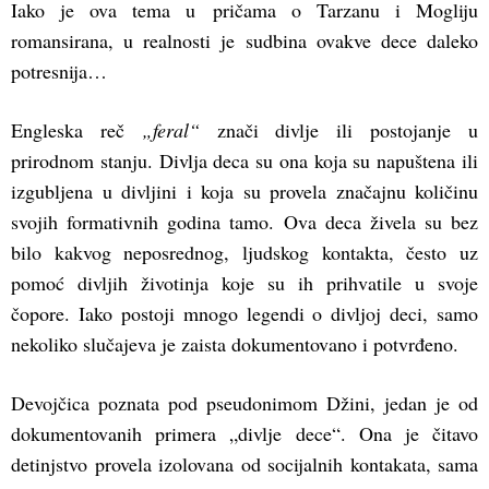
Iako je ova tema u pričama o Tarzanu i Mogliju
romansirana, u realnosti je sudbina ovakve dece daleko
potresnija…
Engleska reč
„feral“
znači divlje ili postojanje u
prirodnom stanju. Divlja deca su ona koja su napuštena ili
izgubljena u divljini i koja su provela značajnu količinu
svojih formativnih godina tamo. Ova deca živela su bez
bilo kakvog neposrednog, ljudskog kontakta, često uz
pomoć divljih životinja koje su ih prihvatile u svoje
čopore. Iako postoji mnogo legendi o divljoj deci, samo
nekoliko slučajeva je zaista dokumentovano i potvrđeno.
Devojčica poznata pod pseudonimom Džini, jedan je od
dokumentovanih primera „divlje dece“. Ona je čitavo
detinjstvo provela izolovana od socijalnih kontakata, sama