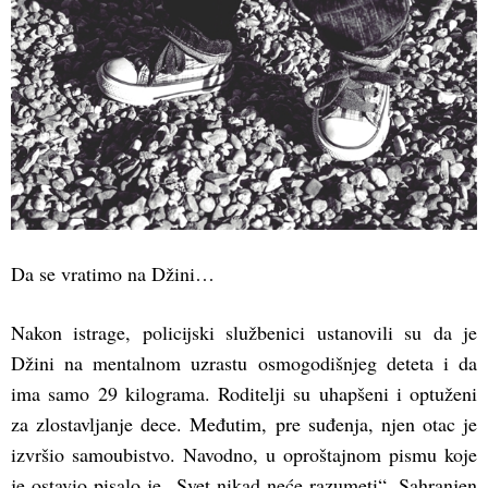
Da se vratimo na Džini…
Nakon istrage, policijski službenici ustanovili su da je
Džini na mentalnom uzrastu osmogodišnjeg deteta i da
ima samo 29 kilograma. Roditelji su uhapšeni i optuženi
za zlostavljanje dece. Međutim, pre suđenja, njen otac je
izvršio samoubistvo. Navodno, u oproštajnom pismu koje
je ostavio pisalo je „Svet nikad neće razumeti“. Sahranjen