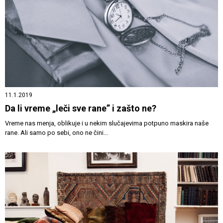
11.1.2019
Da li vreme „leči sve rane” i zašto ne?
Vreme nas menja, oblikuje i u nekim slučajevima potpuno maskira naše
rane. Ali samo po sebi, ono ne čini...