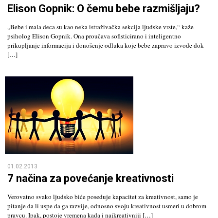
Elison Gopnik: O čemu bebe razmišljaju?
„Bebe i mala deca su kao neka istraživačka sekcija ljudske vrste,“ kaže
psiholog Elison Gopnik. Ona proučava sofisticirano i inteligentno
prikupljanje informacija i donošenje odluka koje bebe zapravo izvode dok
[…]
01.02.2013
7 načina za povećanje kreativnosti
Verovatno svako ljudsko biće poseduje kapacitet za kreativnost, samo je
pitanje da li uspe da ga razvije, odnosno svoju kreativnost usmeri u dobrom
pravcu. Ipak, postoje vremena kada i najkreativniji […]