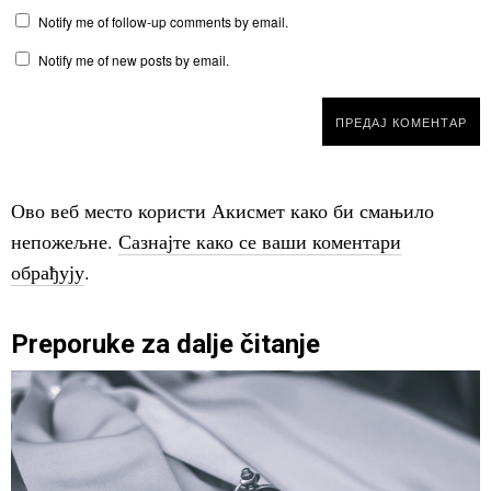
Notify me of follow-up comments by email.
Notify me of new posts by email.
Ово веб место користи Акисмет како би смањило
непожељне.
Сазнајте како се ваши коментари
обрађују
.
Preporuke za dalje čitanje