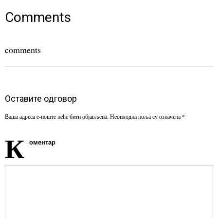
new
new
new
window)
window)
window)
Comments
comments
Оставите одговор
Ваша адреса е-поште неће бити објављена.
Неопходна поља су означена
*
К
оментар