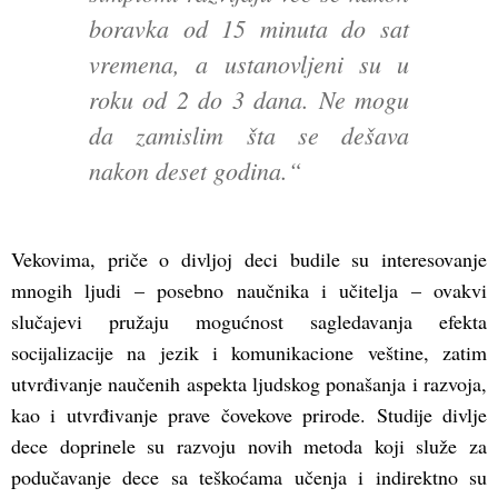
boravka od 15 minuta do sat
vremena, a ustanovljeni su u
roku od 2 do 3 dana. Ne mogu
da zamislim šta se dešava
nakon deset godina.“
Vekovima, priče o divljoj deci budile su interesovanje
mnogih ljudi – posebno naučnika i učitelja – ovakvi
slučajevi pružaju mogućnost sagledavanja efekta
socijalizacije na jezik i komunikacione veštine, zatim
utvrđivanje naučenih aspekta ljudskog ponašanja i razvoja,
kao i utvrđivanje prave čovekove prirode. Studije divlje
dece doprinele su razvoju novih metoda koji služe za
podučavanje dece sa teškoćama učenja i indirektno su