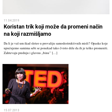
11.04.2019
Koristan trik koji može da promeni način
na koji razmišljamo
Da li je vaš um ikad sleteo u provaliju samodestruktivnih misli? Opaske koje
upućujemo samima sebi se ponekad tako čvrsto drže da ih je teško promeniti.
Zahtevaju prednju i glavnu „binu’’ […]
15.07.2013