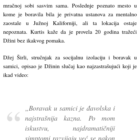
mračnoj sobi sasvim sama. Poslednje poznato mesto u
kome je boravila bila je privatna ustanova za mentalno
zaostale u Južnoj Kaliforniji, ali ta lokacija ostaje
nepoznata. Kurtis kaže da je provela 20 godina tražeći
Džini bez ikakvog pomaka.
Džej Širli, stručnjak za socijalnu izolaciju i boravak u
samici, opisao je Džinin slučaj kao najzastrašujući koji je
ikad video:
„Boravak u samici je đavolska i
najstrašnija kazna. Po mom
iskustvu, najdramatičniji
simptomi razvijaju već se nakon