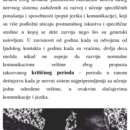
nervnog sistema zaduženih za razvoj i učenje specifičnih
ponašanja i sposobnosti (poput jezika i komunikacije), koji
su više podložni uticaju postnatalnog iskustva i specifične
sredine u kojoj se dete razvija nego što su genetski
uslovljeni. U zavisnosti od godina kada su odvojena od
ljudskog kontakta i godina kada su vraćena, divlja deca
možda nikad ne uspeju da razviju normalne
komunikacione veštine zbog propusta
kritičnog perioda
takozvanog
– perioda u ranom
detinjstvu kada je nervni sistem najpripremljeniji za učenje
jedne određene veštine, u ovakvim slučajevima
komunikacije i jezika.