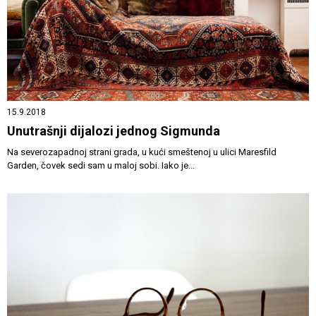
15.9.2018
Unutrašnji dijalozi jednog Sigmunda
Na severozapadnoj strani grada, u kući smeštenoj u ulici Maresfild
Garden, čovek sedi sam u maloj sobi. Iako je...