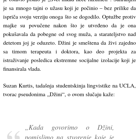
je sa mnogo tajni o užasu koji je počinio – bez prilike da
ispriča svoju verziju onoga što se dogodilo. Optužbe protiv
majke su povučene nakon što je utvrđeno da je ona
pokušavala da pobegne od svog muža, a starateljstvo nad
detetom joj je oduzeto. Džini je smeštena da živi zajedno
sa timom terapeuta i doktora, kao deo projekta za
istraživanje posledica ekstremne socijalne izolacije koji je
finansirala vlada.
Suzan Kurtis, tadašnja studentskinja lingvistike na UCLA,
tvorac pseudonima „Džini“, o ovom slučaju kaže:
„Kada govorimo o Džini,
pomislimo na stvorenje koje je