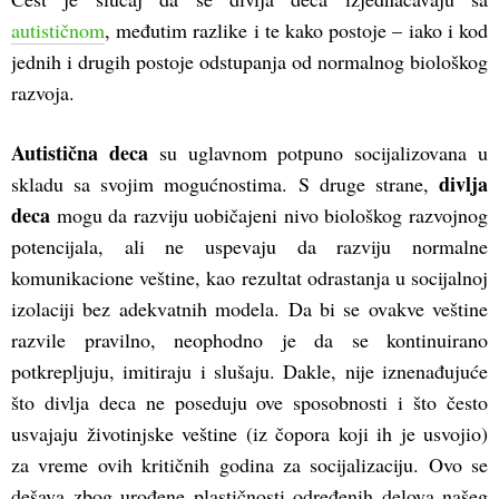
autističnom
, međutim razlike i te kako postoje – iako i kod
jednih i drugih postoje odstupanja od normalnog biološkog
razvoja.
Autistična deca
su uglavnom potpuno socijalizovana u
divlja
skladu sa svojim mogućnostima. S druge strane,
deca
mogu da razviju uobičajeni nivo biološkog razvojnog
potencijala, ali ne uspevaju da razviju normalne
komunikacione veštine, kao rezultat odrastanja u socijalnoj
izolaciji bez adekvatnih modela. Da bi se ovakve veštine
razvile pravilno, neophodno je da se kontinuirano
potkrepljuju, imitiraju i slušaju. Dakle, nije iznenađujuće
što divlja deca ne poseduju ove sposobnosti i što često
usvajaju životinjske veštine (iz čopora koji ih je usvojio)
za vreme ovih kritičnih godina za socijalizaciju. Ovo se
dešava zbog urođene plastičnosti određenih delova našeg