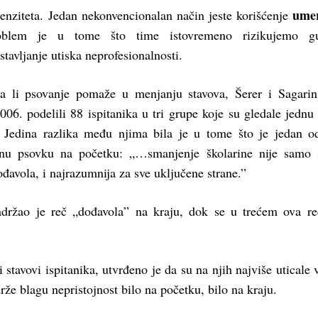
ume
enziteta. Jedan nekonvencionalan način jeste korišćenje
oblem je u tome što time istovremeno rizikujemo gu
ostavljanje utiska neprofesionalnosti.
da li psovanje pomaže u menjanju stavova, Šerer i Sagari
2006. podelili 88 ispitanika u tri grupe koje su gledale jednu 
. Jedina razlika među njima bila je u tome što je jedan o
nu psovku na početku: „…smanjenje školarine nije samo s
dođavola, i najrazumnija za sve uključene strane.”
držao je reč „dođavola” na kraju, dok se u trećem ova re
stavovi ispitanika, utvrđeno je da su na njih najviše uticale v
rže blagu nepristojnost bilo na početku, bilo na kraju.