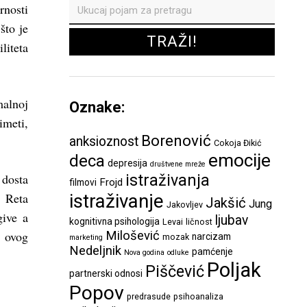
rnosti
što je
liteta
malnoj
Oznake:
imeti,
Borenović
anksioznost
Cokoja Đikić
emocije
deca
depresija
društvene mreže
 dosta
istraživanja
Frojd
filmovi
 Reta
istraživanje
Jakšić
Jung
Jakovljev
give a
ljubav
kognitivna psihologija
Levai
ličnost
 ovog
Milošević
narcizam
mozak
marketing
Nedeljnik
pamćenje
Nova godina
odluke
Poljak
Piščević
partnerski odnosi
Popov
predrasude
psihoanaliza