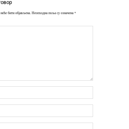
говор
 неће бити објављена.
Неопходна поља су означена
*