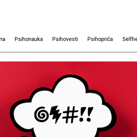
na
Psihonauka
Psihovesti
Psihopriča
Selfhe