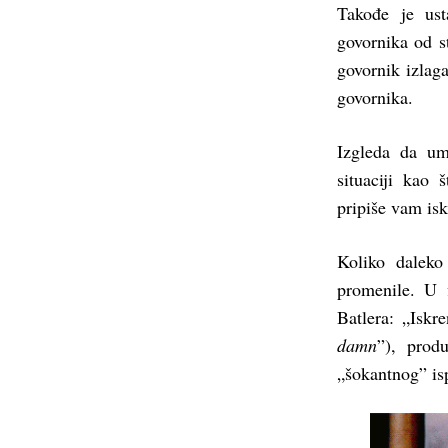
Takođe je ust
govornika od st
govornik izlaga
govornika.
Izgleda da um
situaciji kao
pripiše vam isk
Koliko daleko
promenile. U 
Batlera: „Iskr
damn
”), prod
„šokantnog” is