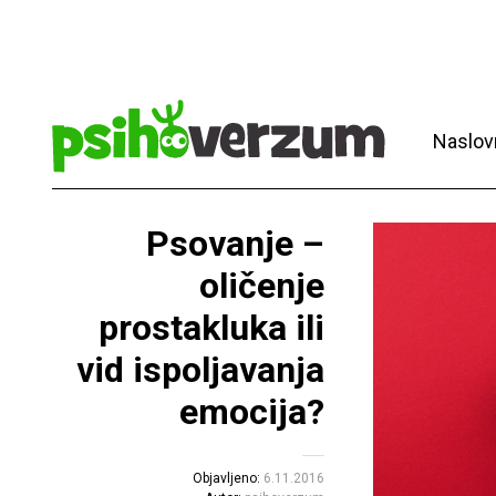
Naslov
Psovanje –
oličenje
prostakluka ili
vid ispoljavanja
emocija?
Objavljeno:
6.11.2016