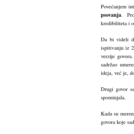
Povećanjem int
psovanja
. Pr
kredibiliteta i 
Da bi videli 
ispitivanju iz 
verzije govora
sadržao umere
ideja, već je, 
Drugi govor sa
spominjala.
Kada su mereni 
govora koje sad