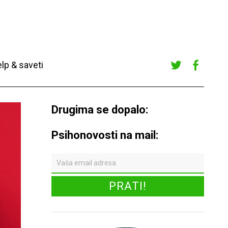
lp & saveti
Twitte
Faceb
r
ook
Drugima se dopalo:
Psihonovosti na mail: