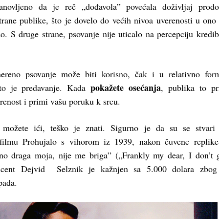
anovljeno da je reč „dođavola” povećala doživljaj prodo
rane publike, što je dovelo do većih nivoa uverenosti u ono 
o. S druge strane, psovanje nije uticalo na percepciju kredibi
ereno psovanje može biti korisno, čak i u relativno for
pokažete osećanja
 što je predavanje. Kada
, publika to pr
renost i primi vašu poruku k srcu.
 možete ići, teško je znati. Sigurno je da su se stvari
filmu Prohujalo s vihorom iz 1939, nakon čuvene replike
eno draga moja, nije me briga” („Frankly my dear, I don’t 
ucent Dejvid Selznik je kažnjen sa 5.000 dolara zbog
pada.