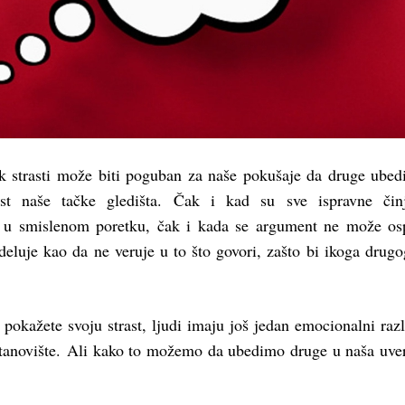
ak strasti može biti poguban za naše pokušaje da druge ube
ost naše tačke gledišta. Čak i kad su sve ispravne činj
 u smislenom poretku, čak i kada se argument ne može osp
eluje kao da ne veruje u to što govori, zašto bi ikoga drugo
pokažete svoju strast, ljudi imaju još jedan emocionalni raz
stanovište. Ali kako to možemo da ubedimo druge u naša uve