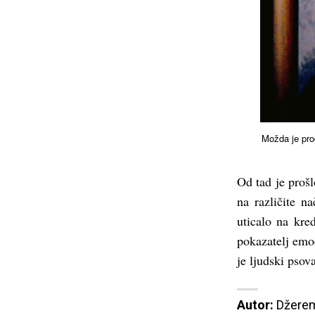
Možda je pro
Od tad je proš
na različite n
uticalo na kre
pokazatelj emoc
je ljudski psova
Autor:
 Džerem