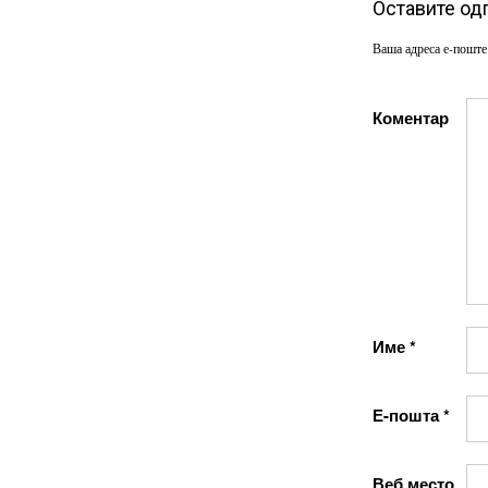
Оставите од
Ваша адреса е-поште
Коментар
Име
*
Е-пошта
*
Веб место