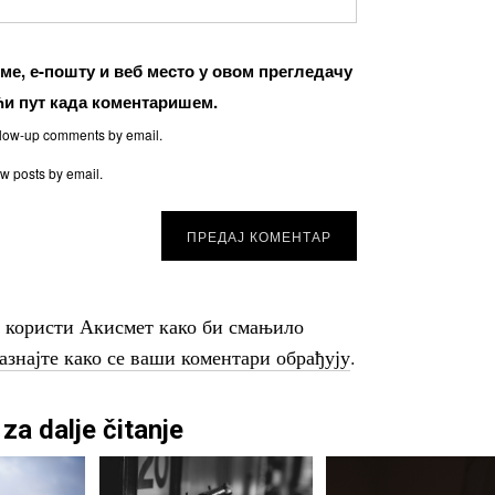
име, е-пошту и веб место у овом прегледачу
ћи пут када коментаришем.
ollow-up comments by email.
ew posts by email.
о користи Акисмет како би смањило
азнајте како се ваши коментари обрађују
.
za dalje čitanje