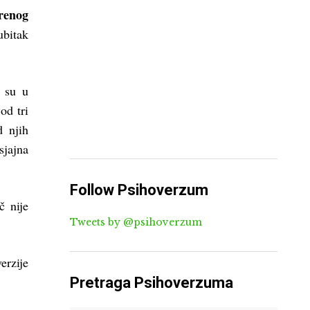
renog
bitak
n su u
od tri
d njih
jajna
Follow Psihoverzum
č nije
Tweets by @psihoverzum
erzije
Pretraga Psihoverzuma