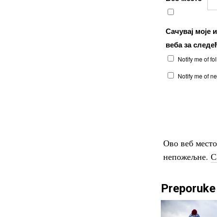
Сачувај моје 
веба за следе
Notify me of f
Notify me of n
Ово веб мест
непожељне.
С
Preporuke 