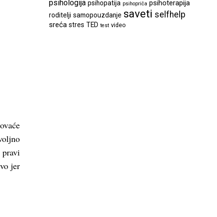
psihologija
psihoterapija
psihopatija
psihopriča
saveti
selfhelp
roditelji
samopouzdanje
sreća
stres
TED
video
test
govaće
voljno
 pravi
vo jer