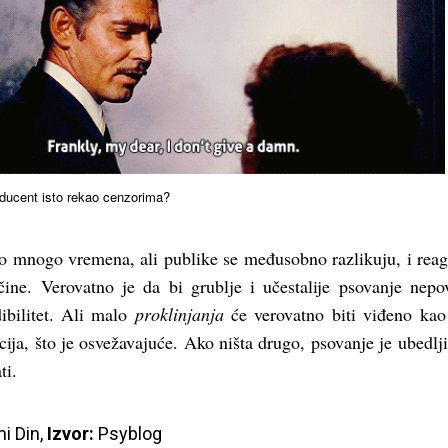
ducent isto rekao cenzorima?
lo mnogo vremena, ali publike se međusobno razlikuju, i rea
ačine. Verovatno je da bi grublje i učestalije psovanje nepo
dibilitet. Ali malo
proklinjanja
će verovatno biti viđeno kao
ija, što je osvežavajuće. Ako ništa drugo, psovanje je ubedlji
ti.
i Din, 
Izvor:
Psyblog