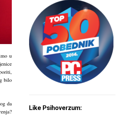
dimo u
enice
oriti,
g bilo
log da
Like Psihoverzum:
renja?