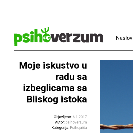
Naslov
Moje iskustvo u
radu sa
izbeglicama sa
Bliskog istoka
Objavljeno:
6.1.2017
Autor:
psihoverzum
Kategorija:
Psihopriča