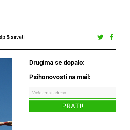
lp & saveti
Twitte
Faceb
r
ook
Drugima se dopalo:
Psihonovosti na mail: