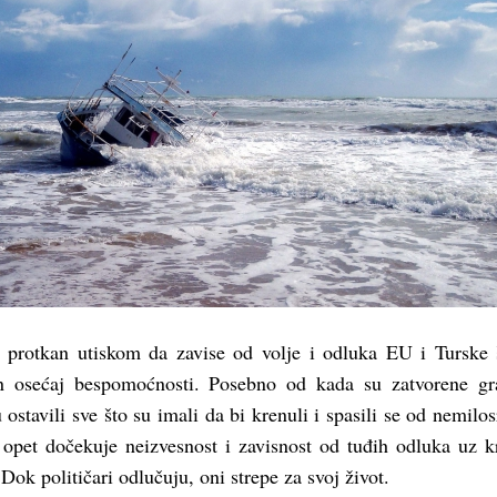
 protkan utiskom da zavise od volje i odluka EU i Turske 
an osećaj bespomoćnosti. Posebno od kada su zatvorene gr
 ostavili sve što su imali da bi krenuli i spasili se od nemilo
h opet dočekuje neizvesnost i zavisnost od tuđih odluka uz k
 Dok političari odlučuju, oni strepe za svoj život.