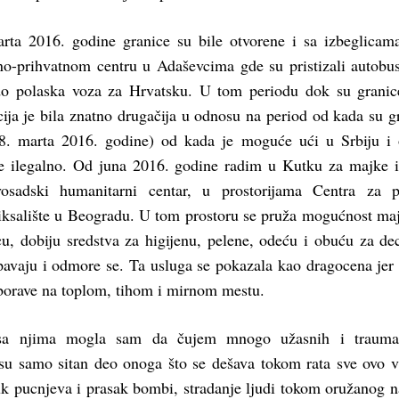
rta 2016. godine granice su bile otvorene i sa izbeglica
itno-prihvatnom centru u Adaševcima gde su pristizali autobu
do polaska voza za Hrvatsku. U tom periodu dok su granic
cija je bila znatno drugačija u odnosu na period od kada su g
8. marta 2016. godine) od kada je moguće ući u Srbiju i 
e ilegalno. Od juna 2016. godine radim u Kutku za majke 
osadski humanitarni centar, u prostorijama Centra za 
ksalište u Beogradu. U tom prostoru se pruža mogućnost m
u, dobiju sredstva za higijenu, pelene, odeću i obuću za de
pavaju i odmore se. Ta usluga se pokazala kao dragocena jer
orave na toplom, tihom i mirnom mestu.
sa njima mogla sam da čujem mnogo užasnih i traumat
 su samo sitan deo onoga što se dešava tokom rata sve ovo 
k pucnjeva i prasak bombi, stradanje ljudi tokom oružanog 