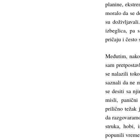
planine, ekstre
moralo da se do
su doživljavali
izbeglica, pa
pričaju i često 
Međutim, nakon
sam pretpostav
se nalazili tok
saznali da ne m
se desiti sa nj
misli, panični
prilično težak
da razgovaramo
struka, hobi, 
popunili vreme 