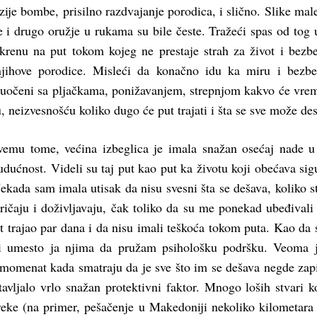
ozije bombe, prisilno razdvajanje porodica, i slično. Slike mal
 i drugo oružje u rukama su bile česte. Tražeći spas od tog 
 krenu na put tokom kojeg ne prestaje strah za život i bezb
njihove porodice. Misleći da konačno idu ka miru i bezb
 suočeni sa pljačkama, ponižavanjem, strepnjom kakvo će vrem
 neizvesnošću koliko dugo će put trajati i šta se sve može desi
vemu tome, većina izbeglica je imala snažan osećaj nade u
budućnost. Videli su taj put kao put ka životu koji obećava sig
Nekada sam imala utisak da nisu svesni šta se dešava, koliko s
ričaju i doživljavaju, čak toliko da su me ponekad ubeđivali
t trajao par dana i da nisu imali teškoća tokom puta. Kao da 
i umesto ja njima da pružam psihološku podršku. Veoma j
i momenat kada smatraju da je sve što im se dešava negde zap
avljalo vrlo snažan protektivni faktor. Mnogo loših stvari k
preke (na primer, pešačenje u Makedoniji nekoliko kilometara