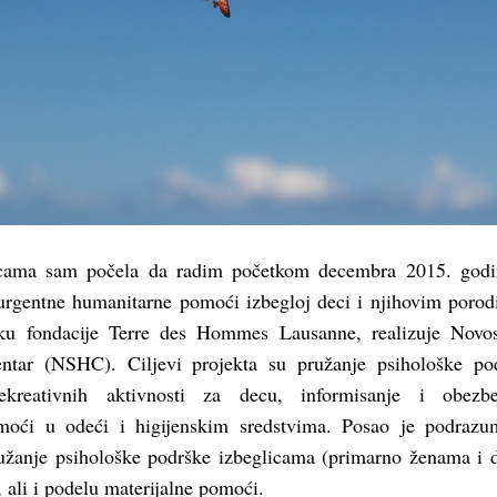
icama sam počela da radim početkom decembra 2015. godi
urgentne humanitarne pomoći izbegloj deci i njihovim poro
šku fondacije Terre des Hommes Lausanne, realizuje Novo
entar (NSHC). Ciljevi projekta su pružanje psihološke po
rekreativnih aktivnosti za decu, informisanje i obezbe
oći u odeći i higijenskim sredstvima. Posao je podrazu
užanje psihološke podrške izbeglicama (primarno ženama i d
 ali i podelu materijalne pomoći.