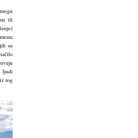
e mogu
om ili
šenje)
 mesta
jih su
načilo
čuvaju
 ljudi
iz tog