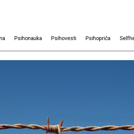
na
Psihonauka
Psihovesti
Psihopriča
Selfhe