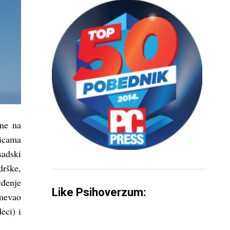
ne na
dicama
sadski
drške,
đenje
Like Psihoverzum:
mevao
eci) i