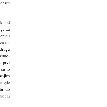
desiti
eki od
ige za
jenicu
za to.
 drugu
zitno-
u prvi
 su to
vojim
ut gde
tu do
osećaj