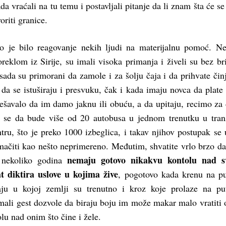
da vraćali na tu temu i postavljali pitanje da li znam šta će se 
oriti granice.
vo je bilo reagovanje nekih ljudi na materijalnu pomoć. N
oreklom iz Sirije, su imali visoka primanja i živeli su bez br
 sada su primorani da zamole i za šolju čaja i da prihvate čin
a se istuširaju i presvuku, čak i kada imaju novca da plate 
dešavalo da im damo jaknu ili obuću, a da upitaju, recimo za
 se da bude više od 20 autobusa u jednom trenutku u tran
ru, što je preko 1000 izbeglica, i takav njihov postupak se 
čiti kao nešto neprimereno. Međutim, shvatite vrlo brzo da
nemaju gotovo nikakvu kontolu nad s
ć nekoliko godina
t diktira uslove u kojima žive
, pogotovo kada krenu na p
ju u kojoj zemlji su trenutno i kroz koje prolaze na pu
ali gest dozvole da biraju boju im može makar malo vratiti 
lu nad onim što čine i žele.