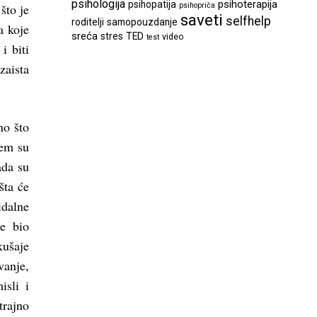
psihologija
psihoterapija
psihopatija
što je
psihopriča
saveti
selfhelp
roditelji
samopouzdanje
a koje
sreća
stres
TED
video
test
i biti
aista
no što
jem su
ada su
šta će
idalne
je bio
kušaje
vanje,
isli i
trajno