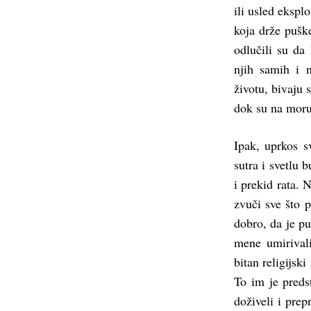
ili usled ekspl
koja drže puške
odlučili su da
njih samih i 
životu, bivaju
dok su na moru,
Ipak, uprkos s
sutra i svetlu 
i prekid rata. 
zvuči sve što p
dobro, da je pu
mene umirival
bitan religijsk
To im je predst
doživeli i pre