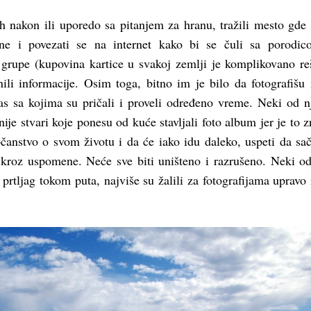
 nakon ili uporedo sa pitanjem za hranu, tražili mesto gd
one i povezati se na internet kako bi se čuli sa porodic
 grupe (kupovina kartice u svakoj zemlji je komplikovano re
ili informacije. Osim toga, bitno im je bilo da fotografišu
nas sa kojima su pričali i proveli određeno vreme. Neki od n
je stvari koje ponesu od kuće stavljali foto album jer je to z
čanstvo o svom životu i da će iako idu daleko, uspeti da sa
 kroz uspomene. Neće sve biti uništeno i razrušeno. Neki od
i prtljag tokom puta, najviše su žalili za fotografijama upravo 