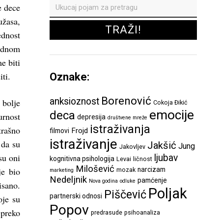
e dece
užasa,
ednost
ednom
e biti
ti.
Oznake:
Borenović
anksioznost
 bolje
Cokoja Đikić
emocije
deca
urnost
depresija
društvene mreže
istraživanja
trašno
Frojd
filmovi
istraživanje
 da su
Jakšić
Jung
Jakovljev
su oni
ljubav
kognitivna psihologija
Levai
ličnost
Milošević
e bio
narcizam
mozak
marketing
Nedeljnik
pamćenje
Nova godina
odluke
isano.
Poljak
Piščević
partnerski odnosi
oje su
Popov
 preko
predrasude
psihoanaliza