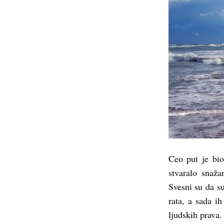
Ceo put je bio
stvaralo snaž
Svesni su da su
rata, a sada i
ljudskih prava.