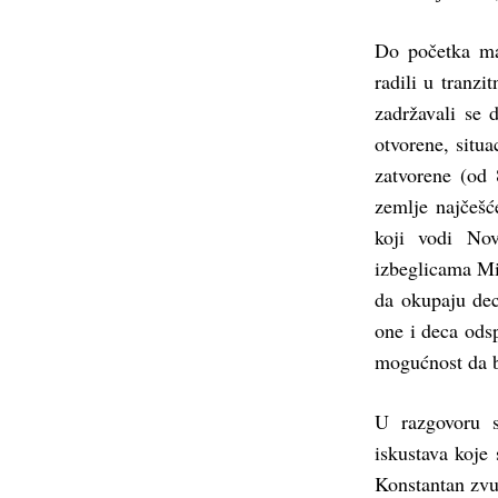
Do početka ma
radili u tranz
zadržavali se 
otvorene, situa
zatvorene (od 
zemlje najčešć
koji vodi Nov
izbeglicama Mi
da okupaju dec
one i deca ods
mogućnost da b
U razgovoru 
iskustava koje
Konstantan zvu