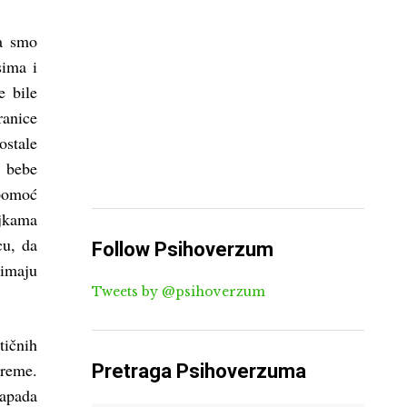
ma smo
sima i
e bile
ranice
ostale
i bebe
pomoć
ajkama
cu, da
Follow Psihoverzum
 imaju
Tweets by @psihoverzum
ičnih
vreme.
Pretraga Psihoverzuma
napada