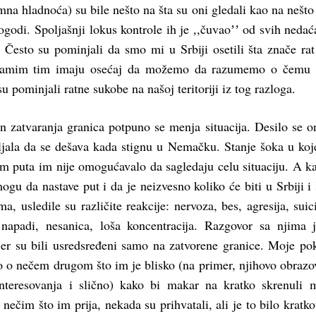
mna hladnoća) su bile nešto na šta su oni gledali kao na nešto 
godi. Spoljašnji lokus kontrole ih je ,,čuvaoʼʼ od svih nedać
. Često su pominjali da smo mi u Srbiji osetili šta znače rat 
 samim tim imaju osećaj da možemo da razumemo o čemu z
su pominjali ratne sukobe na našoj teritoriji iz tog razloga.
 zatvaranja granica potpuno se menja situacija. Desilo se o
ljala da se dešava kada stignu u Nemačku. Stanje šoka u ko
om puta im nije omogućavalo da sagledaju celu situaciju. A k
ogu da nastave put i da je neizvesno koliko će biti u Srbiji i 
ima, usledile su različite reakcije: nervoza, bes, agresija, suic
 napadi, nesanica, loša koncentracija. Razgovor sa njima 
 jer su bili usredsređeni samo na zatvorene granice. Moje po
 o nečem drugom što im je blisko (na primer, njihovo obrazo
interesovanja i slično) kako bi makar na kratko skrenuli m
nečim što im prija, nekada su prihvatali, ali je to bilo kratko