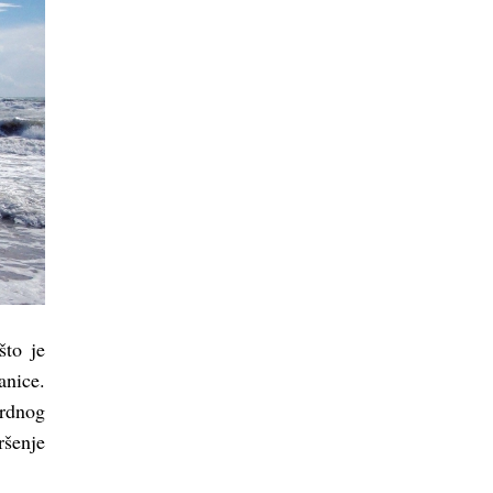
što je
anice.
srdnog
ršenje