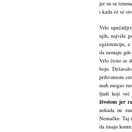
jer su se iznena
i kada će se otv
Vrlo upečatlji
njih, najviše p
egzistenciju, a
da nemaju gde d
Vrlo često se 
boju. Dešavalo
prihvatnom cent
mah mogao tuma
ljudi koji ve
životom jer ra
nekada ne zna
Nemačke. Taj m
da imaju kontro