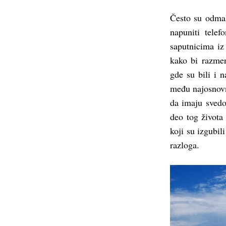
Često su odmah
napuniti telef
saputnicima iz
kako bi razmen
gde su bili i 
među najosnovni
da imaju svedo
deo tog života
koji su izgubil
razloga.