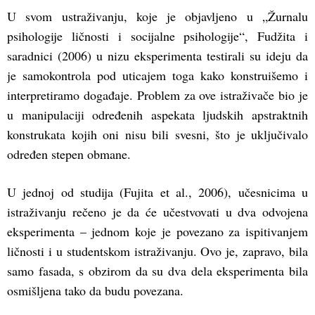
U svom ustraživanju, koje je objavljeno u „Žurnalu
psihologije ličnosti i socijalne psihologije“, Fudžita i
saradnici (2006) u nizu eksperimenta testirali su ideju da
je samokontrola pod uticajem toga kako konstruišemo i
interpretiramo događaje. Problem za ove istraživače bio je
u manipulaciji određenih aspekata ljudskih apstraktnih
konstrukata kojih oni nisu bili svesni, što je uključivalo
određen stepen obmane.
U jednoj od studija (Fujita et al., 2006), učesnicima u
istraživanju rečeno je da će učestvovati u dva odvojena
eksperimenta – jednom koje je povezano za ispitivanjem
ličnosti i u studentskom istraživanju. Ovo je, zapravo, bila
samo fasada, s obzirom da su dva dela eksperimenta bila
osmišljena tako da budu povezana.