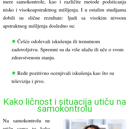
mere samokontrole, kao i različite metode podsticanja
nisko i visokoapstraktnog mišljenja. I u ostalim studijama
dobili su slične rezultate: ljudi sa visokim nivoom
apstraktnog mišljenja dosledno su:
✸
Češće odolevali iskušenju ili trenutnom
zadovoljstvu. Spremni su da više ulažu ili uče o svom
zdravstvenom stanju.
✸
Ređe pozitivno ocenjivali iskušenja kao što su
televizija i pivo.
Kako ličnost i situacija utiču na
samokontrolu
Na samokontrolu ne
utiče samo to kako