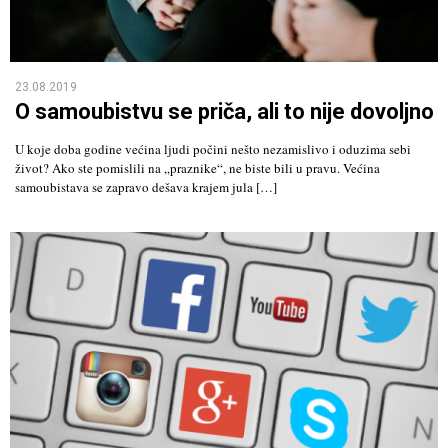
23.08.2019
O samoubistvu se priča, ali to nije dovoljno
U koje doba godine većina ljudi počini nešto nezamislivo i oduzima sebi
život? Ako ste pomislili na „praznike“, ne biste bili u pravu. Većina
samoubistava se zapravo dešava krajem jula […]