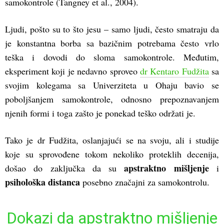
samokontrole (Tangney et al., 2004).
Ljudi, pošto su to što jesu – samo ljudi, često smatraju da
je konstantna borba sa bazičnim potrebama često vrlo
teška i dovodi do sloma samokontrole. Međutim,
eksperiment koji je nedavno sproveo
dr Kentaro Fudžita
sa
svojim kolegama sa Univerziteta u Ohaju bavio se
poboljšanjem samokontrole, odnosno prepoznavanjem
njenih formi i toga zašto je ponekad teško održati je.
Tako je dr Fudžita, oslanjajući se na svoju, ali i studije
koje su sprovođene tokom nekoliko proteklih decenija,
apstraktno mišljenje
došao do zaključka da su
i
psihološka distanca
posebno značajni za samokontrolu.
Dokazi da apstraktno mišljenje