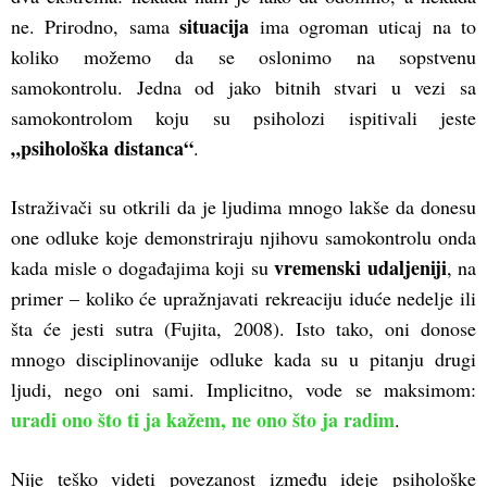
situacija
ne. Prirodno, sama
ima ogroman uticaj na to
koliko možemo da se oslonimo na sopstvenu
samokontrolu. Jedna od jako bitnih stvari u vezi sa
samokontrolom koju su psiholozi ispitivali jeste
„psihološka distanca“
.
Istraživači su otkrili da je ljudima mnogo lakše da donesu
one odluke koje demonstriraju njihovu samokontrolu onda
vremenski udaljeniji
kada misle o događajima koji su
, na
primer – koliko će upražnjavati rekreaciju iduće nedelje ili
šta će jesti sutra (Fujita, 2008). Isto tako, oni donose
mnogo disciplinovanije odluke kada su u pitanju drugi
ljudi, nego oni sami. Implicitno, vode se maksimom:
uradi ono što ti ja kažem, ne ono što ja radim
.
Nije teško videti povezanost između ideje psihološke