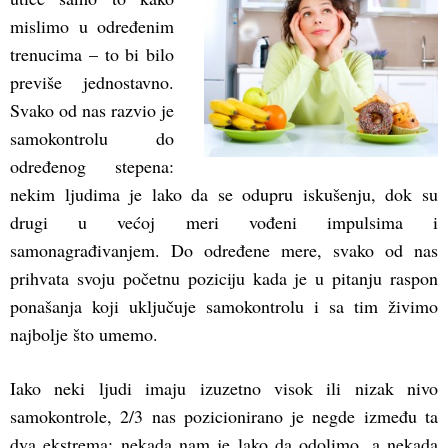
mislimo u određenim
trenucima – to bi bilo
previše jednostavno.
Svako od nas razvio je
samokontrolu do
određenog stepena:
nekim ljudima je lako da se odupru iskušenju, dok su
drugi u većoj meri vođeni impulsima i
samonagrađivanjem. Do određene mere, svako od nas
prihvata svoju početnu poziciju kada je u pitanju raspon
ponašanja koji uključuje samokontrolu i sa tim živimo
najbolje što umemo.
Iako neki ljudi imaju izuzetno visok ili nizak nivo
samokontrole, 2/3 nas pozicionirano je negde između ta
dva ekstrema: nekada nam je lako da odolimo, a nekada