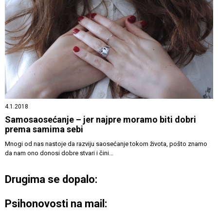
4.1.2018
Samosaosećanje – jer najpre moramo biti dobri
prema samima sebi
Mnogi od nas nastoje da razviju saosećanje tokom života, pošto znamo
da nam ono donosi dobre stvari i čini...
Drugima se dopalo:
Psihonovosti na mail: