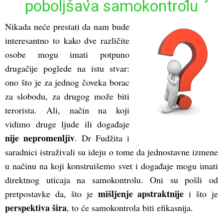
poboljšava samokontrolu
Nikada neće prestati da nam bude
interesantno to kako dve različite
osobe mogu imati potpuno
drugačije poglede na istu stvar:
ono što je za jednog čoveka borac
za slobodu, za drugog može biti
terorista. Ali, način na koji
vidimo druge ljude ili događaje
nije nepromenljiv
. Dr Fudžita i
saradnici istraživali su ideju o tome da jednostavne izmene
u načinu na koji konstruišemo svet i događaje mogu imati
direktnog uticaja na samokontrolu. Oni su pošli od
mišljenje apstraktnije
pretpostavke da, što je
i što je
perspektiva šira
, to će samokontrola biti efikasnija.