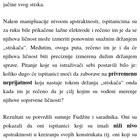
jačine svog stiska.
Nakon manipluacije nivoom apstraktnosti, ispitanicima su
za ruku bile prikačene lažne elektrode i rečeno im je da se
njihova ličnost može izmeriti ponovnim snažnim držanjem
„stiskača“. Međutim, ovoga puta, rečeno im je i da će
njihova ličnost biti preciznije izmerena dužim držanjem
sprave. Pitanje koje su istraživači sebi postavili bilo je:
privremenu
koliko dugo će ispitanici moći da zaborave na
neprijatnost
koja nastaje tokom držanja „stiskača“ onda
kada im je rečeno da je cilj kojim su vođeni merenje
njihove sopstvene ličnosti?
Rezultati su potvrdili sumnje Fudžite i saradnika. Oni su
niži nivo
pokazali da oni ispitanici koji su imali
apstraktnosti u kreiranju svojih konstrukata (tj. oni koji su