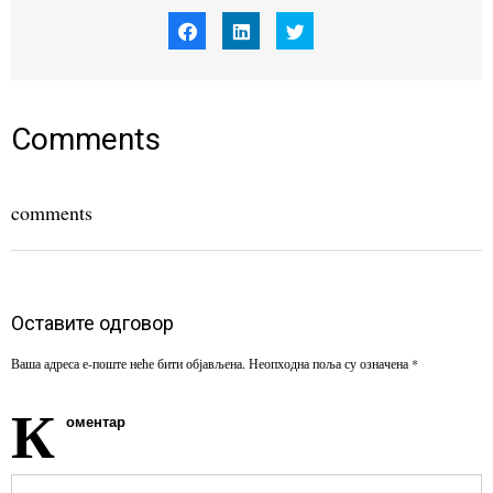
Click
Click
Click
to
to
to
share
share
share
on
on
on
Facebook
LinkedIn
Twitter
(Opens
(Opens
(Opens
in
in
in
new
new
new
window)
window)
window)
Comments
comments
Оставите одговор
Ваша адреса е-поште неће бити објављена.
Неопходна поља су означена
*
К
оментар