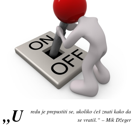
„U
redu je prepustiti se, ukoliko ćeš znati kako da
se vratiš.“ – Mik Džeger