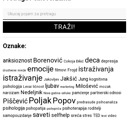
Oznake:
deca
Borenović
anksioznost
depresija
Cokoja Đikić
emocije
istraživanja
Frojd
filmovi
društvene mreže
istraživanje
Jakšić
Jung
kognitivna
Jakovljev
ljubav
Milošević
psihologija
Levai
ličnost
mozak
marketing
Nedeljnik
narcizam
pamćenje
partnerski odnosi
Nova godina
odluke
Poljak
Popov
Piščević
predrasude
psihoanaliza
psihologija
psihoterapija
psihopatija
roditelji
psihopriča
saveti
selfhelp
sreća
samopouzdanje
stres
TED
video
test