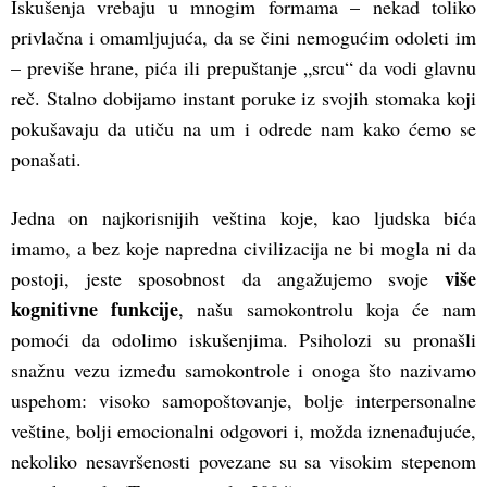
Iskušenja vrebaju u mnogim formama – nekad toliko
privlačna i omamljujuća, da se čini nemogućim odoleti im
– previše hrane, pića ili prepuštanje „srcu“ da vodi glavnu
reč. Stalno dobijamo instant poruke iz svojih stomaka koji
pokušavaju da utiču na um i odrede nam kako ćemo se
ponašati.
Jedna on najkorisnijih veština koje, kao ljudska bića
imamo, a bez koje napredna civilizacija ne bi mogla ni da
više
postoji, jeste sposobnost da angažujemo svoje
kognitivne funkcije
, našu samokontrolu koja će nam
pomoći da odolimo iskušenjima. Psiholozi su pronašli
snažnu vezu između samokontrole i onoga što nazivamo
uspehom: visoko samopoštovanje, bolje interpersonalne
veštine, bolji emocionalni odgovori i, možda iznenađujuće,
nekoliko nesavršenosti povezane su sa visokim stepenom