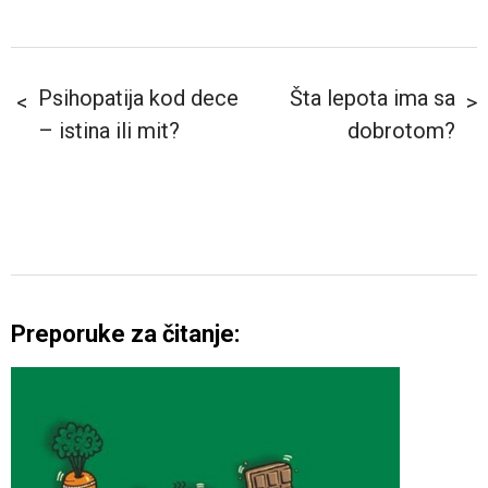
Psihopatija kod dece
Šta lepota ima sa
– istina ili mit?
dobrotom?
Preporuke za čitanje: