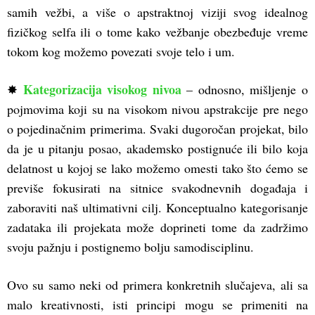
samih vežbi, a više o apstraktnoj viziji svog idealnog
fizičkog selfa ili o tome kako vežbanje obezbeđuje vreme
tokom kog možemo povezati svoje telo i um.
Kategorizacija visokog nivoa
✸
– odnosno, mišljenje o
pojmovima koji su
na visokom nivou apstrakcije
pre nego
o pojedinačnim primerima. Svaki dugoročan projekat, bilo
da je u pitanju posao, akademsko postignuće ili bilo koja
delatnost u kojoj se lako možemo omesti tako što ćemo se
previše fokusirati na sitnice svakodnevnih događaja i
zaboraviti naš ultimativni cilj. Konceptualno kategorisanje
zadataka ili projekata može doprineti tome da zadržimo
svoju pažnju i postignemo bolju samodisciplinu.
Ovo su samo neki od primera konkretnih slučajeva, ali sa
malo kreativnosti, isti principi mogu se primeniti na