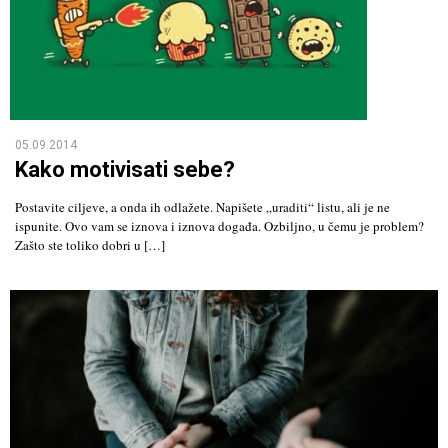
05.09.2014
Kako motivisati sebe?
Postavite ciljeve, a onda ih odlažete. Napišete „uraditi“ listu, ali je ne
ispunite. Ovo vam se iznova i iznova događa. Ozbiljno, u čemu je problem?
Zašto ste toliko dobri u […]