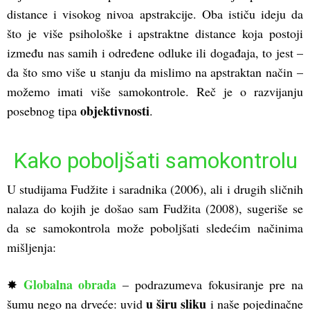
distance i visokog nivoa apstrakcije. Oba ističu ideju da
što je više psihološke i apstraktne distance koja postoji
između nas samih i određene odluke ili događaja, to jest –
da što smo više u stanju da mislimo na apstraktan način –
možemo imati više samokontrole. Reč je o razvijanju
objektivnosti
posebnog tipa
.
Kako poboljšati samokontrolu
U studijama Fudžite i saradnika (2006), ali i drugih sličnih
nalaza do kojih je došao sam Fudžita (2008), sugeriše se
da se samokontrola može poboljšati sledećim načinima
mišljenja:
Globalna obrada
✸
– podrazumeva fokusiranje pre na
u širu sliku
šumu nego na drveće: uvid
i naše pojedinačne