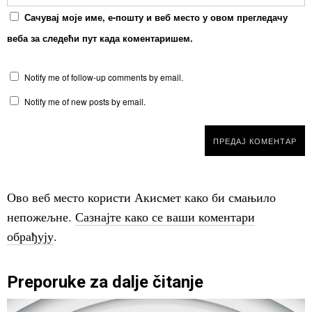
Сачувај моје име, е-пошту и веб место у овом прегледачу
веба за следећи пут када коментаришем.
Notify me of follow-up comments by email.
Notify me of new posts by email.
Ово веб место користи Акисмет како би смањило
непожељне.
Сазнајте како се ваши коментари
обрађују
.
Preporuke za dalje čitanje