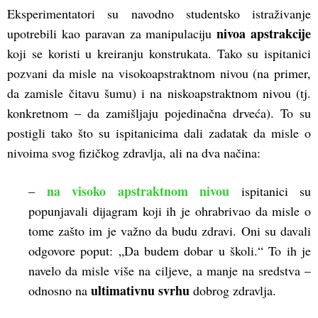
Eksperimentatori su navodno studentsko istraživanje
nivoa apstrakcije
upotrebili kao paravan za manipulaciju
koji se koristi u kreiranju konstrukata. Tako su ispitanici
pozvani da misle na visokoapstraktnom nivou (na primer,
da zamisle čitavu šumu) i na niskoapstraktnom nivou (tj.
konkretnom – da zamišljaju pojedinačna drveća). To su
postigli tako što su ispitanicima dali zadatak da misle o
nivoima svog fizičkog zdravlja, ali na dva načina:
na visoko apstraktnom nivou
–
ispitanici su
popunjavali dijagram koji ih je ohrabrivao da misle o
tome zašto im je važno da budu zdravi. Oni su davali
odgovore poput: „Da budem dobar u školi.“ To ih je
navelo da misle više na ciljeve, a manje na sredstva –
ultimativnu svrhu
odnosno na
dobrog zdravlja.