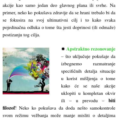
akcije kao samo jedan deo glavnog plana ili svrhe. Na
primer, neko ko pokušava zdravije da se hrani trebalo bi da
se fokusira na svoj ultimativni cilj i to kako svaka
pojedinačna odluka o tome šta jesti doprinosi (ili odmaže)
postizanju tog cilja.
Apstraktno rezonovanje
✸
– što uključuje pokušaje da
izbegnemo razmatranje
specifičnih detalja situacije
u korist mišljenja o tome
kako će se naše akcije
uklopiti u kompletan okvir
biti
ili – u prevodu –
filozof
! Neko ko pokušava da doda nešto samokontrole
svom režimu vežbanja može manje misliti o detaljima