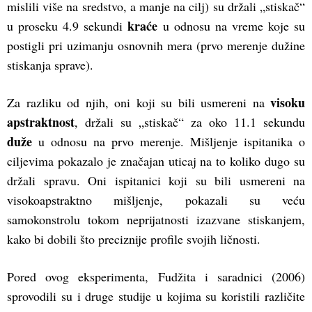
mislili više na sredstvo, a manje na cilj) su držali „stiskač“
kraće
u proseku 4.9 sekundi
u odnosu na vreme koje su
postigli pri uzimanju osnovnih mera (prvo merenje dužine
stiskanja sprave).
visoku
Za razliku od njih, oni koji su bili usmereni na
apstraktnost
, držali su „stiskač“ za oko 11.1 sekundu
duže
u odnosu na prvo merenje. Mišljenje ispitanika o
ciljevima pokazalo je značajan uticaj na to koliko dugo su
držali spravu. Oni ispitanici koji su bili usmereni na
visokoapstraktno mišljenje, pokazali su veću
samokonstrolu tokom neprijatnosti izazvane stiskanjem,
kako bi dobili što preciznije profile svojih ličnosti.
Pored ovog eksperimenta, Fudžita i saradnici (2006)
sprovodili su i druge studije u kojima su koristili različite