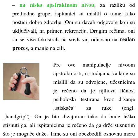
na nisko apstraktnom nivou
–
, za razliku od
prethodne grupe, ispitanici su mislili o tome kako
postići dobro zdravlje. Oni su davali odgovore koji su
uključivali, na primer, rekreaciju. Drugim rečima, oni
realan
su se više fokusirali na sredstva, odnosno na
proces
, a manje na cilj.
Pre ove manipulacije nivoom
apstraktnosti, u studijama za koje su
mislili da su odvojene, učesnicima
je rečeno da je njihova ličnost
psihološki testirana kroz držanje
„stiskača“ za ruke (engl.
„handgrip“). On je bio dizajniran tako da bude teško
stisnuti ga, ali ispitanicima je rečeno da ga drže stisnutim
što je moguće duže. Time su oni obezbedili osnovnu meru