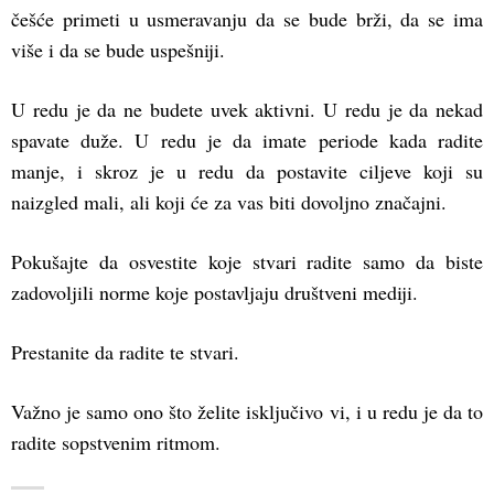
češće primeti u usmeravanju da se bude brži, da se ima
više i da se bude uspešniji.
U redu je da ne budete uvek aktivni. U redu je da nekad
spavate duže. U redu je da imate periode kada radite
manje, i skroz je u redu da postavite ciljeve koji su
naizgled mali, ali koji će za vas biti dovoljno značajni.
Pokušajte da osvestite koje stvari radite samo da biste
zadovoljili norme koje postavljaju društveni mediji.
Prestanite da radite te stvari.
Važno je samo ono što želite isključivo vi, i u redu je da to
radite sopstvenim ritmom.