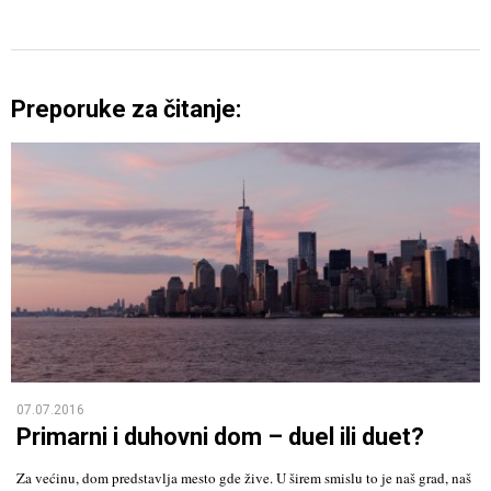
Preporuke za čitanje:
07.07.2016
Primarni i duhovni dom – duel ili duet?
Za većinu, dom predstavlja mesto gde žive. U širem smislu to je naš grad, naš