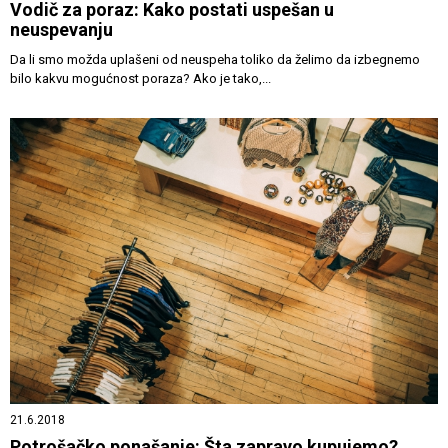
Vodič za poraz: Kako postati uspešan u
neuspevanju
Da li smo možda uplašeni od neuspeha toliko da želimo da izbegnemo
bilo kakvu mogućnost poraza? Ako je tako,...
21.6.2018
Potrošačko ponašanje: Šta zapravo kupujemo?