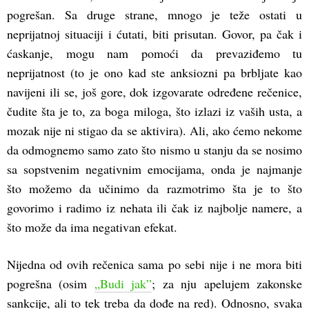
pogrešan. Sa druge strane, mnogo je teže ostati u
neprijatnoj situaciji i ćutati, biti prisutan. Govor, pa čak i
ćaskanje, mogu nam pomoći da prevaziđemo tu
neprijatnost (to je ono kad ste anksiozni pa brbljate kao
navijeni ili se, još gore, dok izgovarate određene rečenice,
čudite šta je to, za boga miloga, što izlazi iz vaših usta, a
mozak nije ni stigao da se aktivira). Ali, ako ćemo nekome
da odmognemo samo zato što nismo u stanju da se nosimo
sa sopstvenim negativnim emocijama, onda je najmanje
što možemo da učinimo da razmotrimo šta je to što
govorimo i radimo iz nehata ili čak iz najbolje namere, a
što može da ima negativan efekat.
Nijedna od ovih rečenica sama po sebi nije i ne mora biti
pogrešna (osim
„Budi jak”
; za nju apelujem zakonske
sankcije, ali to tek treba da dođe na red). Odnosno, svaka