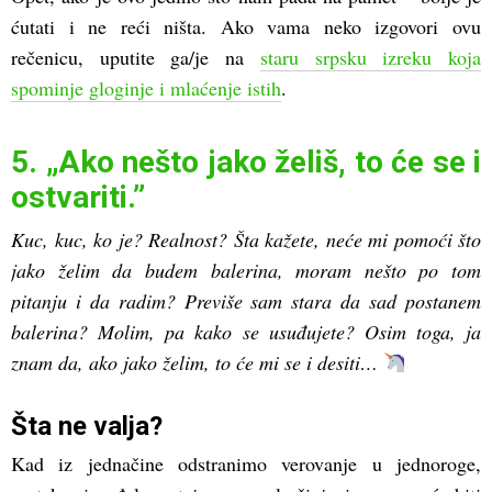
ćutati i ne reći ništa. Ako vama neko izgovori ovu
rečenicu, uputite ga/je na
staru srpsku izreku koja
spominje gloginje i mlaćenje istih
.
5. „Ako nešto jako želiš, to će se i
ostvariti.”
Kuc, kuc, ko je? Realnost? Šta kažete, neće mi pomoći što
jako želim da budem balerina, moram nešto po tom
pitanju i da radim? Previše sam stara da sad postanem
balerina? Molim, pa kako se usuđujete? Osim toga, ja
znam da, ako jako želim, to će mi se i desiti…
Šta ne valja?
Kad iz jednačine odstranimo verovanje u jednoroge,