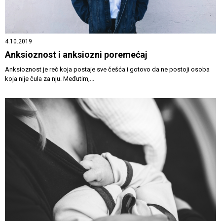
4.10.2019
Anksioznost i anksiozni poremećaj
Anksioznost je reč koja postaje sve češća i gotovo da ne postoji osoba
koja nije čula za nju. Međutim,...