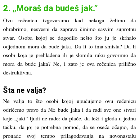
2. „Moraš da budeš jak.”
Ovu rečenicu izgovaramo kad nekoga želimo da
ohrabrimo, nesvesni da zapravo činimo sasvim suprotnu
stvar. Osoba kojoj se dogodilo nešto što ju je skrhalo
odjednom mora da bude jaka. Da li to ima smisla? Da li
osobi koja je prehlađena ili je slomila ruku govorimo da
mora da bude jaka? Ne, i zato je ova rečenica prilično
destruktivna.
Šta ne valja?
Ne valja to što osobi kojoj upućujemo ovu rečenicu
odričemo pravo da NE bude jaka i da radi sve one stvari
koje „jaki” ljudi ne rade: da plače, da leži i gleda u jednu
tačku, da joj je potrebna pomoć, da se oseća očajno, da
pronađe svoj tempo prilagođavanja na novonastalu