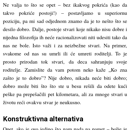
Ne valja to što se opet – bez ikakvog pokrića (kao da
takvo pokriće postoji!) – postavljamo u superiornu
poziciju, pa mi sad odjednom znamo da je to nešto što se
desilo dobro. Dalje, postoje stvari koje nikako nisu dobre i
nijedna filozofija ih neće racionalizovati niti udesiti tako da
nas ne bole. Isto važi i za neizbežne stvari. Na primer,
svakome od nas su umrli ili će umreti roditelji. To je
prosto prirodan tok stvari, da deca sahranjuju svoje
roditelje. Zamislite da vam potom neko kaže „Ko zna
zašto je to dobro”? Nije dobro, nikada neće biti dobro;
dobro može biti što što ste u besu rešili da odete kući
peške pa prepešačili pet kilometara, ali za mnoge stvari u
životu reći ovakvu stvar je neukusno.
Konstruktivna alternativa
Opet, ako je ovo jedino što nam pada na pamet – bolje je