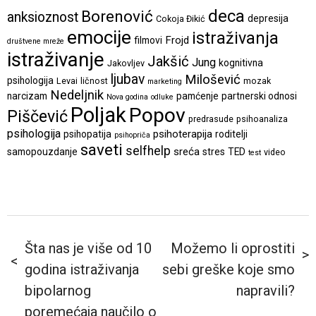
deca
Borenović
anksioznost
depresija
Cokoja Đikić
emocije
istraživanja
Frojd
filmovi
društvene mreže
istraživanje
Jakšić
Jung
kognitivna
Jakovljev
ljubav
Milošević
psihologija
Levai
ličnost
mozak
marketing
Nedeljnik
narcizam
pamćenje
partnerski odnosi
Nova godina
odluke
Poljak
Popov
Piščević
predrasude
psihoanaliza
psihologija
psihoterapija
psihopatija
roditelji
psihopriča
saveti
selfhelp
sreća
samopouzdanje
stres
TED
video
test
Šta nas je više od 10
Možemo li oprostiti
godina istraživanja
sebi greške koje smo
bipolarnog
napravili?
poremećaja naučilo o