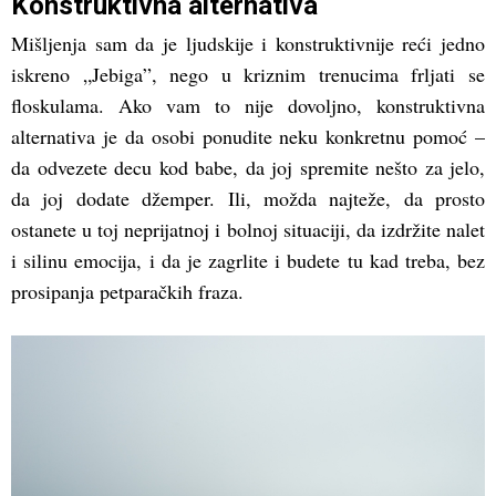
Konstruktivna alternativa
Mišljenja sam da je ljudskije i konstruktivnije reći jedno
iskreno „Jebiga”, nego u kriznim trenucima frljati se
floskulama. Ako vam to nije dovoljno, konstruktivna
alternativa je da osobi ponudite neku konkretnu pomoć –
da odvezete decu kod babe, da joj spremite nešto za jelo,
da joj dodate džemper. Ili, možda najteže, da prosto
ostanete u toj neprijatnoj i bolnoj situaciji, da izdržite nalet
i silinu emocija, i da je zagrlite i budete tu kad treba, bez
prosipanja petparačkih fraza.