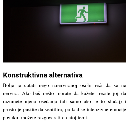
Konstruktivna alternativa
Bolje je ćutati nego iznerviranoj osobi reći da se ne
nervira. Ako baš nešto morate da kažete, recite joj da
razumete njena osećanja (ali samo ako je to slučaj) i
prosto je pustite da ventilira, pa kad se intenzivne emocije
povuku, možete razgovarati o datoj temi.