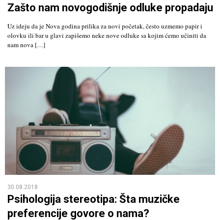
Zašto nam novogodišnje odluke propadaju
Uz ideju da je Nova godina prilika za novi početak, često uzmemo papir i
olovku ili bar u glavi zapišemo neke nove odluke sa kojim ćemo učiniti da
nam nova […]
30.08.2018
Psihologija stereotipa: Šta muzičke
preferencije govore o nama?