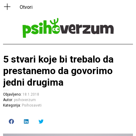
5 stvari koje bi trebalo da
prestanemo da govorimo
jedni drugima
Objavljeno:
18.1.2018
Autor:
psihoverzum
Kategorija:
Psihosaveti
Click
Click
Click
to
to
to
share
share
share
on
on
on
Facebook
LinkedIn
Twitter