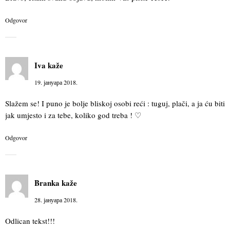
Odgovor
Iva
kaže
19. јануара 2018.
Slažem se! I puno je bolje bliskoj osobi reći : tuguj, plači, a ja ću biti
jak umjesto i za tebe, koliko god treba ! ♡
Odgovor
Branka
kaže
28. јануара 2018.
Odlican tekst!!!