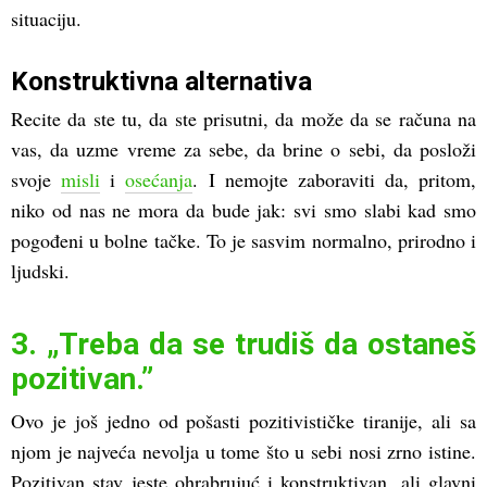
situaciju.
Konstruktivna alternativa
Recite da ste tu, da ste prisutni, da može da se računa na
vas, da uzme vreme za sebe, da brine o sebi, da posloži
svoje
misli
i
osećanja
. I nemojte zaboraviti da, pritom,
niko od nas ne mora da bude jak: svi smo slabi kad smo
pogođeni u bolne tačke. To je sasvim normalno, prirodno i
ljudski.
3. „Treba da se trudiš da ostaneš
pozitivan.”
Ovo je još jedno od pošasti pozitivističke tiranije, ali sa
njom je najveća nevolja u tome što u sebi nosi zrno istine.
Pozitivan stav jeste ohrabrujuć i konstruktivan, ali glavni