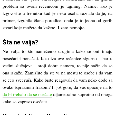
problem sa ovom rečenicom je tajming. Naime, ako je
izgovorite u trenutku kad je neka osoba saznala da je, na
primer, izgubila člana porodice, onda je to jedna od gorih
stvari koje možete da kažete. I zato nemojte.
Šta ne valja?
Ne valja to što namećemo drugima kako se oni imaju
posećati i ponašati. Iako iza ove rečenice sigurno – bar u
većini slučajeva – stoji dobra namera, to nije način da se
ona iskaže. Zamislite da ste vi na mestu te osobe i da vam
se ceo svet ruši. Kako biste reagovali da vam neko dođe sa
ovako ispraznom frazom? I, još gore, da vas upućuje na to
da bi trebalo da se osećate
dijametralno suprotno od onoga
kako se zapravo osećate.