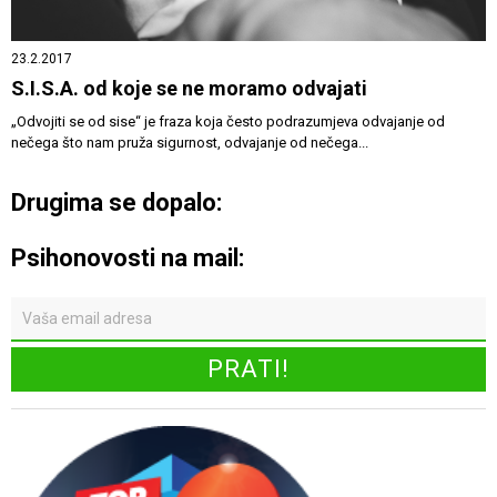
23.2.2017
S.I.S.A. od koje se ne moramo odvajati
„Odvojiti se od sise“ je fraza koja često podrazumjeva odvajanje od
nečega što nam pruža sigurnost, odvajanje od nečega...
Drugima se dopalo:
Psihonovosti na mail: