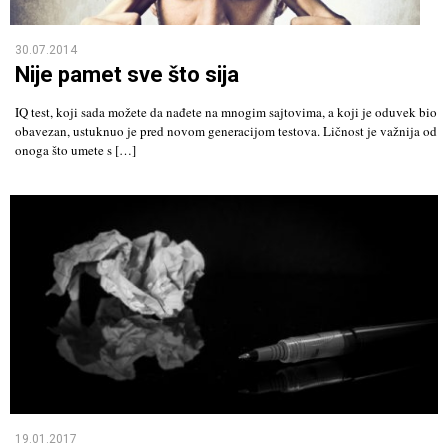
30.07.2014
Nije pamet sve što sija
IQ test, koji sada možete da nađete na mnogim sajtovima, a koji je oduvek bio
obavezan, ustuknuo je pred novom generacijom testova. Ličnost je važnija od
onoga što umete s […]
19.01.2017