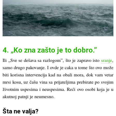
4. „Ko zna zašto je to dobro.”
Ili „Sve se dešava sa razlogom”, što je zapravo isto
sranje
,
samo drugo pakovanje. I ovde je caka u tome što ovo može
biti korisna intervencija kad na obali mora, dok vam vetar
mrsi kosu, uz čašu vina sa prijateljima prebirate po svojim
životnim uspesima i neuspesima. Reći ovo osobi koja je u
akutnoj patnji je neumesno.
Šta ne valja?