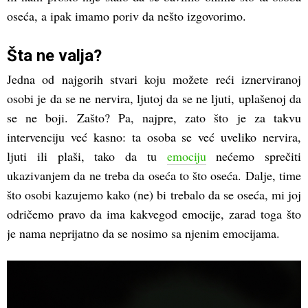
oseća, a ipak imamo poriv da nešto izgovorimo.
Šta ne valja?
Jedna od najgorih stvari koju možete reći iznerviranoj
osobi je da se ne nervira, ljutoj da se ne ljuti, uplašenoj da
se ne boji. Zašto? Pa, najpre, zato što je za takvu
intervenciju već kasno: ta osoba se već uveliko nervira,
ljuti ili plaši, tako da tu
emociju
nećemo sprečiti
ukazivanjem da ne treba da oseća to što oseća. Dalje, time
što osobi kazujemo kako (ne) bi trebalo da se oseća, mi joj
odričemo pravo da ima kakvegod emocije, zarad toga što
je nama neprijatno da se nosimo sa njenim emocijama.