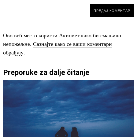
Ово веб место користи Акисмет како би смањило
непожељне.
Сазнајте како се ваши коментари
обрађују
.
Preporuke za dalje čitanje