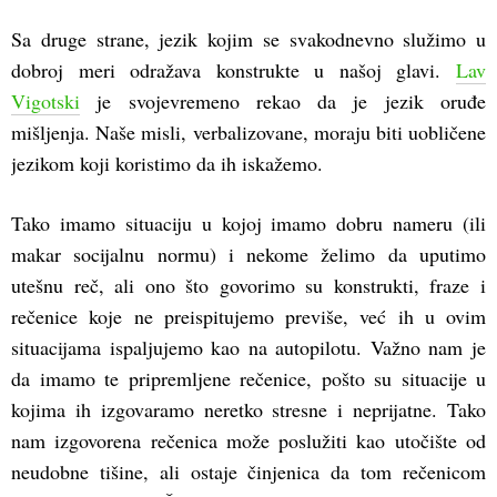
Sa druge strane, jezik kojim se svakodnevno služimo u
dobroj meri odražava konstrukte u našoj glavi.
Lav
Vigotski
je svojevremeno rekao da je jezik oruđe
mišljenja. Naše misli, verbalizovane, moraju biti uobličene
jezikom koji koristimo da ih iskažemo.
Tako imamo situaciju u kojoj imamo dobru nameru (ili
makar socijalnu normu) i nekome želimo da uputimo
utešnu reč, ali ono što govorimo su konstrukti, fraze i
rečenice koje ne preispitujemo previše, već ih u ovim
situacijama ispaljujemo kao na autopilotu. Važno nam je
da imamo te pripremljene rečenice, pošto su situacije u
kojima ih izgovaramo neretko stresne i neprijatne. Tako
nam izgovorena rečenica može poslužiti kao utočište od
neudobne tišine, ali ostaje činjenica da tom rečenicom