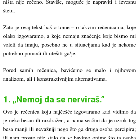
ništa nije rečeno. Štaviše, moguće je napraviti i izvesnu
štetu.
Zato je ovaj tekst baš o tome – o takvim rečenicama, koje
olako izgovaramo, a koje nemaju značenje koje bismo mi
voleli da imaju, posebno ne u situacijama kad je nekome
potrebno pomoći ili utešiti ga/je.
Pored samih rečenica, bavićemo se malo i njihovom
analizom, ali i konstruktivnijim alternativama.
1. „Nemoj da se nerviraš.”
Ovo je rečenica koju najčešće izgovaramo kad vidimo da
je neko besan ili razdražen, a nama se čini da je uzrok tog
besa manji ili nevažniji nego što ga druga osoba percipira;
ili nam prosto nije stalo da se bavimo onime što ta osoba