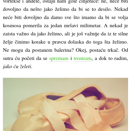
vortekse i anđele, ostaju nam gole činjenice: ne, neće biti
dovoljno da nešto jako želimo da bi se to desilo. Nekad
neće biti dovoljno da damo sve što imamo da bi se volja
kosmosa pomerila za jedan mršavi milimetar. A nekad je
zaista važno da jako želimo, ali je još važnije da iz te silne
želje činimo korake u pravcu dolaska do toga šta želimo.
Ne mogu da postanem balerina? Okej, postaću trkač. Od
sutra ću početi da se
spremam
i
treniram
, a dok to radim,
jako ću želeti
.