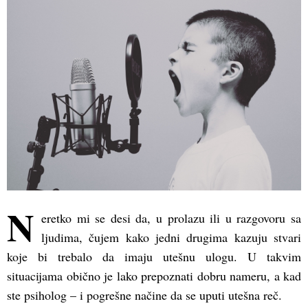
(Opens
(Opens
(Opens
in
in
in
new
new
new
window)
window)
window)
N
eretko mi se desi da, u prolazu ili u razgovoru sa
ljudima, čujem kako jedni drugima kazuju stvari
koje bi trebalo da imaju utešnu ulogu. U takvim
situacijama obično je lako prepoznati dobru nameru, a kad
ste psiholog – i pogrešne načine da se uputi utešna reč.