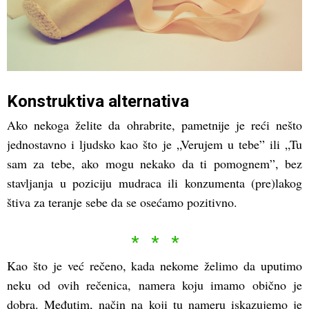
Konstruktiva alternativa
Ako nekoga želite da ohrabrite, pametnije je reći nešto
jednostavno i ljudsko kao što je „Verujem u tebe” ili „Tu
sam za tebe, ako mogu nekako da ti pomognem”, bez
stavljanja u poziciju mudraca ili konzumenta (pre)lakog
štiva za teranje sebe da se osećamo pozitivno.
* * *
Kao što je već rečeno, kada nekome želimo da uputimo
neku od ovih rečenica, namera koju imamo obično je
dobra. Međutim, način na koji tu nameru iskazujemo je