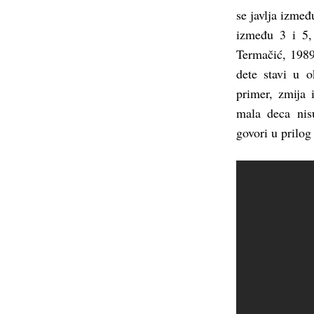
se javlja izmeđ
između 3 i 5,
Termačić, 1989
dete stavi u o
primer, zmija i
mala deca nisu
govori u prilog