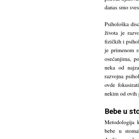
danas smo sves
Psihološka disc
života je razv
fizičkih i psih
je primenom ra
osećanjima, p
neka od najza
razvojna psiho
ovde fokusirat
nekim od ovih 
Bebe u st
Metodologija 
bebe u stomak