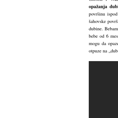
opažanja dub
površinu ispod
šahovske površi
dubine. Bebama
bebe od 6 mese
mogu da opaze
otpuze na „dub