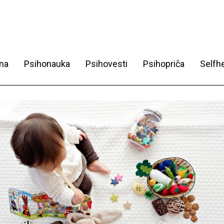
na
Psihonauka
Psihovesti
Psihopriča
Selfhe