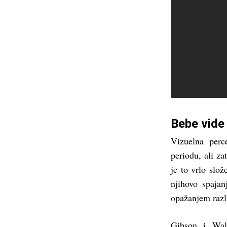
Bebe vide
Vizuelna perce
periodu, ali z
je to vrlo slo
njihovo spajan
opažanjem razli
Gibson i Walk