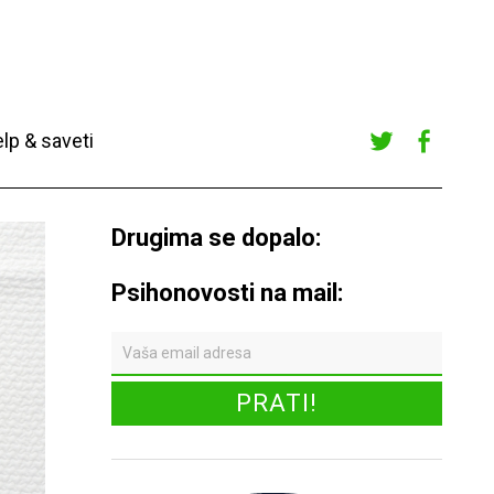
lp & saveti
Twitte
Faceb
r
ook
Drugima se dopalo:
Psihonovosti na mail: