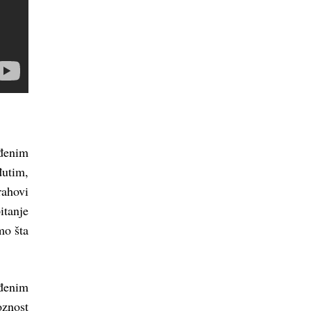
đenim
đutim,
rahovi
itanje
mo šta
eđenim
oznost