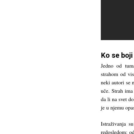
Ko se boji
Jedno od tuma
strahom od vis
neki autori se 
uče. Strah ima 
da li na svet d
je u njemu opa
Istraživanja 
redosledom: od