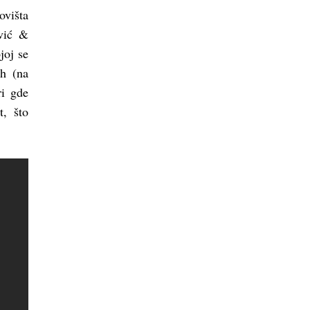
ovišta
vić &
joj se
ah (na
ri gde
t, što