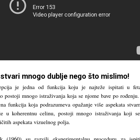
 stvari mnogo dublje nego što mislimo!
pcija je jedna od funkcija koju je najteže ispitati u fe
ato postoji mnogo istraživanja koja se njome bave po rođenju
žena funkcija koja podrazumeva opažanje više aspekata stvarn
je u koherentnu celinu, postoji mnogo istraživanja koji s
čitih aspekata vizuelnog polja.
 (1960) su razvili eksperimentalnu proceduru za ispiti