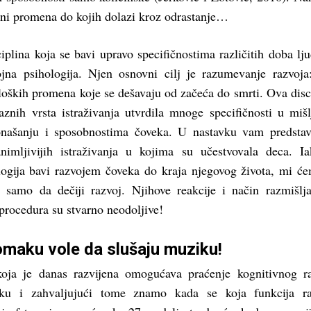
ni promena do kojih dolazi kroz odrastanje…
iplina koja se bavi upravo specifičnostima različitih doba lj
ojna psihologija. Njen osnovni cilj je razumevanje razvoja
oloških promena koje se dešavaju od začeća do smrti. Ova disc
znih vrsta istraživanja utvrdila mnoge specifičnosti u mišl
onašanju i sposobnostima čoveka. U nastavku vam predsta
nimljivijih istraživanja u kojima su učestvovala deca. I
logija bavi razvojem čoveka do kraja njegovog života, mi ć
i samo da dečiji razvoj. Njihove reakcije i način razmišlj
procedura su stvarno neodoljive!
omaku vole da slušaju muziku!
koja je danas razvijena omogućava praćenje kognitivnog r
u i zahvaljujući tome znamo kada se koja funkcija raz