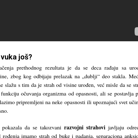
 vuka još?
čenja prethodnog rezultata je da se deca rađaju sa uro
ine, zbog kog odbijaju prelazak na „dublji“ deo stakla. Me
ne slažu s tim da je strah od visine urođen, već misle da se st
funkciju očuvanja organizma od opasnosti, ali se postavlja p
olazimo pripremljeni na neke opasnosti ili upoznajući svet uči
sno.
razvojni strahovi
su pokazala da se takozvani
javljaju odr
 rođenja imamo strah od buke i padanja, separaciona anksi