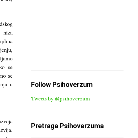
udskog
: niza
iplina
jenju,
vljamo
ako se
emo se
anja u
Follow Psihoverzum
Tweets by @psihoverzum
azvoja
Pretraga Psihoverzuma
vija.