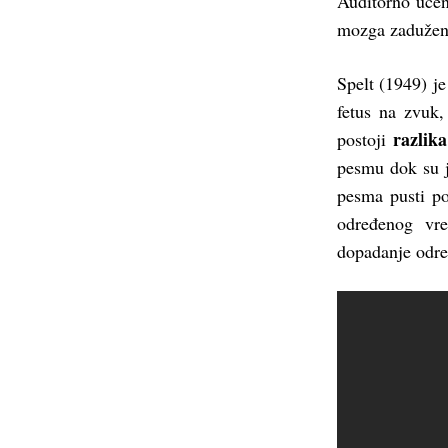
Auditorno učen
mozga zadužen 
Spelt (1949) je
fetus na zvuk,
razlik
postoji
pesmu dok su j
pesma pusti p
određenog vr
dopadanje odre