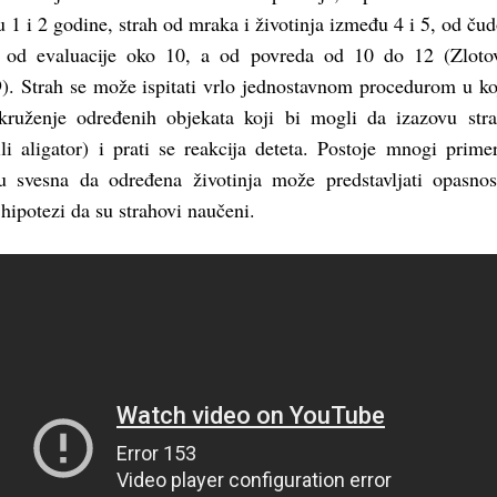
u 1 i 2 godine, strah od mraka i životinja između 4 i 5, od čud
 od evaluacije oko 10, a od povreda od 10 do 12 (Zloto
). Strah se može ispitati vrlo jednostavnom procedurom u ko
kruženje određenih objekata koji bi mogli da izazovu str
li aligator) i prati se reakcija deteta. Postoje mnogi prime
 svesna da određena životinja može predstavljati opasnos
 hipotezi da su strahovi naučeni.