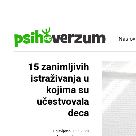
Naslov
15 zanimljivih
istraživanja u
kojima su
učestvovala
deca
Objavljeno:
16.6.2020