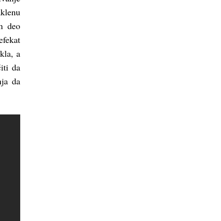
aklenu
an deo
efekat
kla, a
iti da
nja da