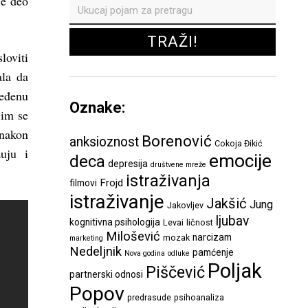
je deo
loviti
ala da
eđenu
Oznake:
 im se
 nakon
Borenović
anksioznost
Cokoja Đikić
uju i
emocije
deca
depresija
društvene mreže
istraživanja
Frojd
filmovi
istraživanje
Jakšić
Jung
Jakovljev
ljubav
kognitivna psihologija
Levai
ličnost
Milošević
narcizam
mozak
marketing
Nedeljnik
pamćenje
Nova godina
odluke
Poljak
Piščević
partnerski odnosi
Popov
predrasude
psihoanaliza