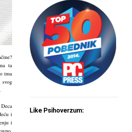
ačine?
na ta
mo ima
a svog
.
. Deca
Like Psihoverzum:
deću i
enju i
ravno,