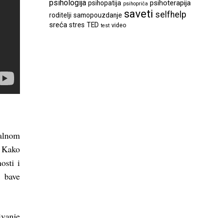
psihologija
psihoterapija
psihopatija
psihopriča
saveti
selfhelp
roditelji
samopouzdanje
sreća
stres
TED
video
test
talnom
. Kako
osti i
e bave
vanje