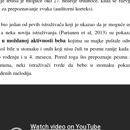
je fetusa je moguće oko 27. nedelje trudnoće, kada se razvi
za prepoznavanje zvuka (auditorni korteks).
 bio jedan od prvih istraživača koji je ukazao da je moguće us
 a neka novija istraživanja (Partanen et al, 2013) su pokaz
a u moždanoj aktivnosti beba
kojima su majke puštale odr
oš bile u stomaku i onih koji nisu čuli tu pesmu ranije kada
o rođenju i u 4. mesecu. Pored toga što prepoznaju pesmu
emena, neki istraživači tvrde da bebe u stomaku pokaz
đenih melodija.