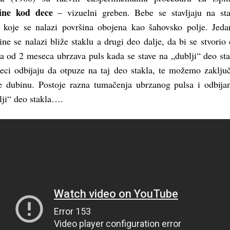
ine kod dece
– vizuelni greben. Bebe se stavljaju na st
 koje se nalazi površina obojena kao šahovsko polje. Jed
ne se nalazi bliže staklu a drugi deo dalje, da bi se stvorio 
 od 2 meseca ubrzava puls kada se stave na „dublji“ deo sta
ci odbijaju da otpuze na taj deo stakla, te možemo zaključ
 dubinu. Postoje razna tumačenja ubrzanog pulsa i odbija
lji“ deo stakla….