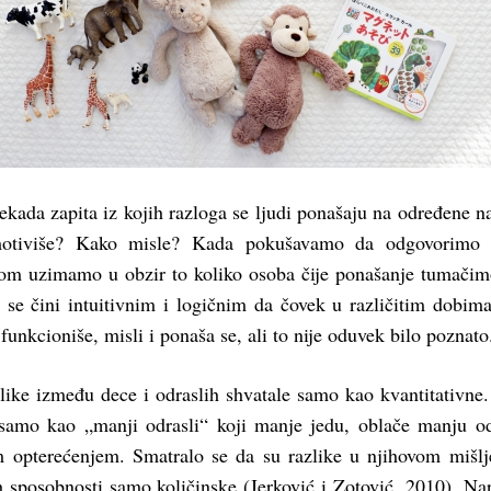
ekada zapita iz kojih razloga se ljudi ponašaju na određene n
otiviše? Kako misle? Kada pokušavamo da odgovorimo 
nom uzimamo u obzir to koliko osoba čije ponašanje tumači
se čini intuitivnim i logičnim da čovek u različitim dobim
 funkcioniše, misli i ponaša se, ali to nije oduvek bilo poznato
like između dece i odraslih shvatale samo kao kvantitativne
a samo kao „manji odrasli“ koji manje jedu, oblače manju o
 opterećenjem. Smatralo se da su razlike u njihovom mišlj
h sposobnosti samo količinske (Jerković i Zotović, 2010). Na