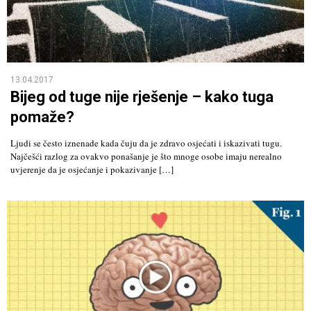
13.04.2017
Bijeg od tuge nije rješenje – kako tuga
pomaže?
Ljudi se često iznenade kada čuju da je zdravo osjećati i iskazivati tugu.
Najčešći razlog za ovakvo ponašanje je što mnoge osobe imaju nerealno
uvjerenje da je osjećanje i pokazivanje […]