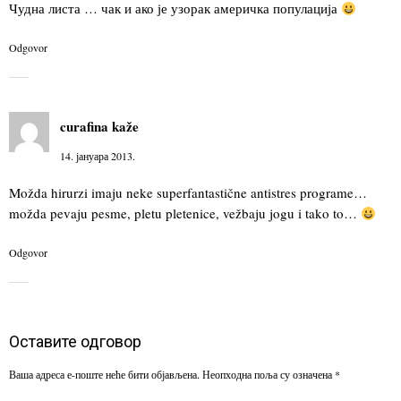
Чудна листа … чак и ако је узорак америчка популација
Odgovor
curafina
kaže
14. јануара 2013.
Možda hirurzi imaju neke superfantastične antistres programe…
možda pevaju pesme, pletu pletenice, vežbaju jogu i tako to…
Odgovor
Оставите одговор
Ваша адреса е-поште неће бити објављена.
Неопходна поља су означена
*