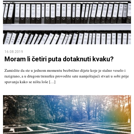
16.08.2019
Moram li četiri puta dotaknuti kvaku?
Zamislite da ste u jednom momentu bezbrižno dijete koje je stalno veselo i
razigrano, a u drugom trenutku provodite sate namještajući stvari u sobi prije
spavanja kako se ništa loše […]