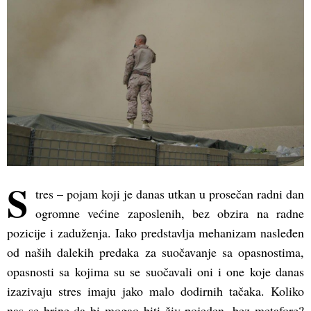
S
tres – pojam koji je danas utkan u prosečan radni dan
ogromne većine zaposlenih, bez obzira na radne
pozicije i zaduženja. Iako predstavlja mehanizam nasleđen
od naših dalekih predaka za suočavanje sa opasnostima,
opasnosti sa kojima su se suočavali oni i one koje danas
izazivaju stres imaju jako malo dodirnih tačaka. Koliko
nas se brine da bi mogao biti živ pojeden, bez metafore?