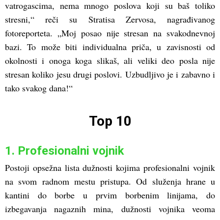
vatrogascima, nema mnogo poslova koji su baš toliko
stresni,“ reči su Stratisa Zervosa, nagrađivanog
fotoreporteta. „Moj posao nije stresan na svakodnevnoj
bazi. To može biti individualna priča, u zavisnosti od
okolnosti i onoga koga slikaš, ali veliki deo posla nije
stresan koliko jesu drugi poslovi. Uzbudljivo je i zabavno i
tako svakog dana!“
Top 10
1. Profesionalni vojnik
Postoji opsežna lista dužnosti kojima profesionalni vojnik
na svom radnom mestu pristupa. Od služenja hrane u
kantini do borbe u prvim borbenim linijama, do
izbegavanja nagaznih mina, dužnosti vojnika veoma