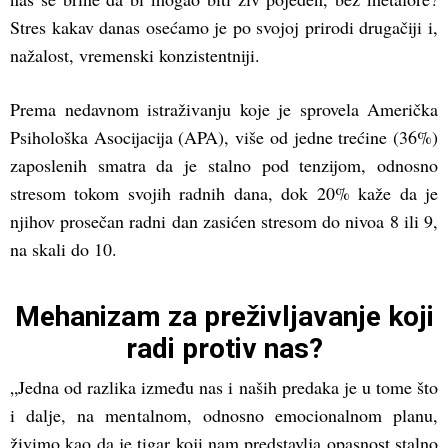
Stres kakav danas osećamo je po svojoj prirodi drugačiji i,
nažalost, vremenski konzistentniji.
Prema nedavnom istraživanju koje je sprovela Američka
Psihološka Asocijacija (APA), više od jedne trećine (36%)
zaposlenih smatra da je stalno pod tenzijom, odnosno
stresom tokom svojih radnih dana, dok 20% kaže da je
njihov prosečan radni dan zasićen stresom do nivoa 8 ili 9,
na skali do 10.
Mehanizam za preživljavanje koji
radi protiv nas?
„Jedna od razlika između nas i naših predaka je u tome što
i dalje, na mentalnom, odnosno emocionalnom planu,
živimo kao da je tigar koji nam predstavlja opasnost stalno