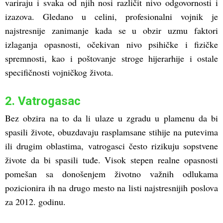
variraju i svaka od njih nosi različit nivo odgovornosti i
izazova. Gledano u celini, profesionalni vojnik je
najstresnije zanimanje kada se u obzir uzmu faktori
izlaganja opasnosti, očekivan nivo psihičke i fizičke
spremnosti, kao i poštovanje stroge hijerarhije i ostale
specifičnosti vojničkog života.
2. Vatrogasac
Bez obzira na to da li ulaze u zgradu u plamenu da bi
spasili živote, obuzdavaju rasplamsane stihije na putevima
ili drugim oblasti
ma, vatrogasci često rizikuju sopstvene
živote da bi spasili tuđe. Visok stepen realne opasnosti
pomešan sa donošenjem životno važnih odlukama
pozicionira ih na drugo mesto na listi najstresnijih poslova
za 2012. godinu.