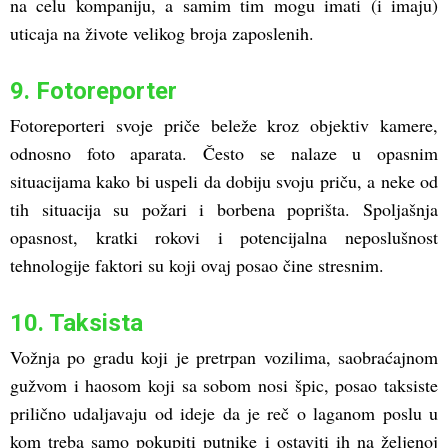
na celu kompaniju, a samim tim mogu imati (i imaju)
uticaja na živote velikog broja zaposlenih.
9. Fotoreporter
Fotoreporteri svoje priče beleže kroz objektiv kamere,
odnosno foto aparata. Često se nalaze u opasnim
situacijama kako bi uspeli da dobiju svoju priču, a neke od
tih situacija su požari i borbena poprišta. Spoljašnja
opasnost, kratki rokovi i potencijalna neposlušnost
tehnologije faktori su koji ovaj posao čine stresnim.
10. Taksista
Vožnja po gradu koji je pretrpan vozilima, saobraćajnom
gužvom i haosom koji sa sobom nosi špic, posao taksiste
prilično udaljavaju od ideje da je reč o laganom poslu u
kom treba samo pokupiti putnike i ostaviti ih na željenoj