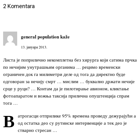
2 Komentara
general population
kaže
13. јануара 2013.
Листа је поприлично некомплетна без хирурга који сатима прчка
по нечијим унутрашњим органима … рецимо временски
ограничен док га милиметри деле од тога да директно буде
одговоран за нечију смрт … мислим … буквално држати нечије
срце у руци? … Контам да је пилотирање авионом, кликтање
фотоапаратом и вожња таксија прилична опуштенција спрам
тога …
В
атрогасци отприлике 95% времена проведу дежурајући а
од остатка део су рутинске интервенције а тек део је
стварно стресан …