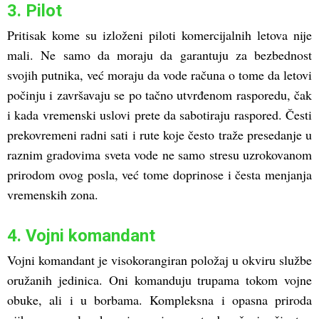
3. Pilot
Pritisak kome su izloženi piloti komercijalnih letova nije
mali. Ne samo da moraju da garantuju za bezbednost
svojih putnika, već moraju da vode računa o tome da letovi
počinju i završavaju se po tačno utvrđenom rasporedu, čak
i kada vremenski uslovi prete da sabotiraju raspored. Česti
prekovremeni radni sati i rute koje često traže presedanje u
raznim gradovima sveta vode ne samo stresu uzrokovanom
prirodom ovog posla, već tome doprinose i česta menjanja
vremenskih zona.
4. Vojni komandant
Vojni komandant je visokorangiran položaj u okviru službe
oružanih jedinica. Oni komanduju trupama tokom vojne
obuke, ali i u borbama. Kompleksna i opasna priroda