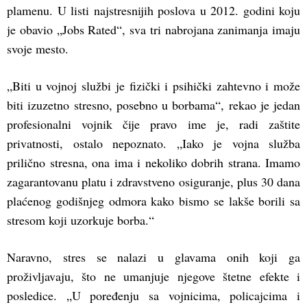
plamenu. U listi najstresnijih poslova u 2012. godini koju
je obavio „Jobs Rated“, sva tri nabrojana zanimanja imaju
svoje mesto.
„Biti u vojnoj službi je fizički i psihički zahtevno i može
biti izuzetno stresno, posebno u borbama“, rekao je jedan
profesionalni vojnik čije pravo ime je, radi zaštite
privatnosti, ostalo nepoznato. „Iako je vojna služba
prilično stresna, ona ima i nekoliko dobrih strana. Imamo
zagarantovanu platu i zdravstveno osiguranje, plus 30 dana
plaćenog godišnjeg odmora kako bismo se lakše borili sa
stresom koji uzorkuje borba.“
Naravno, stres se nalazi u glavama onih koji ga
proživljavaju, što ne umanjuje njegove štetne efekte i
posledice. „U poređenju sa vojnicima, policajcima i