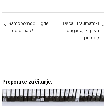
Samopomoć – gde
Deca i traumatski
smo danas?
događaji ~ prva
pomoć
Preporuke za čitanje: