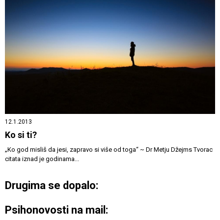
12.1.2013
Ko si ti?
„Ko god misliš da jesi, zapravo si više od toga“ ~ Dr Metju Džejms Tvorac
citata iznad je godinama...
Drugima se dopalo:
Psihonovosti na mail: