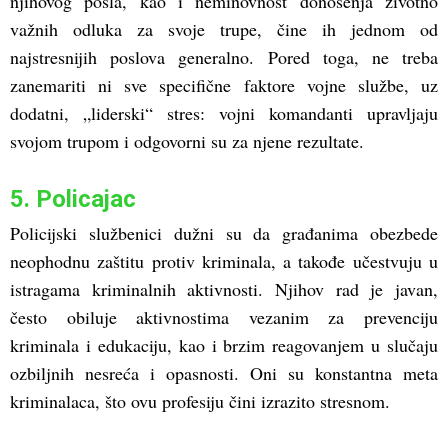
njihovog posla, kao i neminovnost donošenja životno
važnih odluka za svoje trupe, čine ih jednom od
najstresnijih poslova generalno. Pored toga, ne treba
zanemariti ni sve specifične faktore vojne službe, uz
dodatni, „liderski“ stres: vojni komandanti upravljaju
svojom trupom i odgovorni su za njene rezultate.
5. Policajac
Policijski službenici dužni su da građanima obezbede
neophodnu zaštitu protiv kriminala, a takođe učestvuju u
istragama kriminalnih aktivnosti. Njihov rad je javan,
često obiluje aktivnostima vezanim za prevenciju
kriminala i edukaciju, kao i brzim reagovanjem u slučaju
ozbiljnih nesreća i opasnosti. Oni su konstantna meta
kriminalaca, što ovu profesiju čini izrazito stresnom.