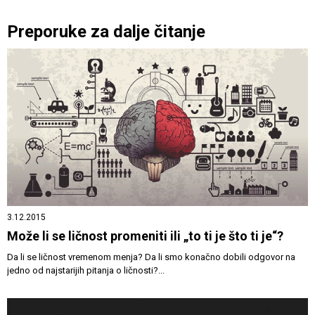
Preporuke za dalje čitanje
3.12.2015
Može li se ličnost promeniti ili „to ti je što ti je“?
Da li se ličnost vremenom menja? Da li smo konačno dobili odgovor na
jedno od najstarijih pitanja o ličnosti?...