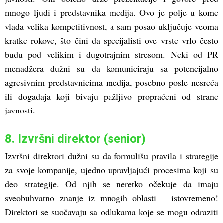
mnogo ljudi i predstavnika medija. Ovo je polje u kome
vlada velika kompetitivnost, a sam posao uključuje veoma
kratke rokove, što čini da specijalisti ove vrste vrlo često
budu pod velikim i dugotrajnim stresom. Neki od PR
menadžera dužni su da komuniciraju sa potencijalno
agresivnim predstavnicima medija, posebno posle nesreća
ili događaja koji bivaju pažljivo propraćeni od strane
javnosti.
8. Izvršni direktor (senior)
Izvršni direktori dužni su da formulišu pravila i strategije
za svoje kompanije, ujedno upravljajući procesima koji su
deo strategije. Od njih se neretko očekuje da imaju
sveobuhvatno znanje iz mnogih oblasti – istovremeno!
Direktori se suočavaju sa odlukama koje se mogu odraziti