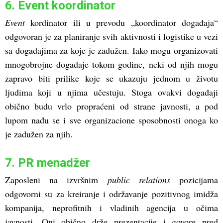
6. Event koordinator
Event
kordinator ili u prevodu „koordinator događaja“
odgovoran je za planiranje svih aktivnosti i logistike u vezi
sa događajima za koje je zadužen. Iako mogu organizovati
mnogobrojne događaje tokom godine, neki od njih mogu
zapravo biti prilike koje se ukazuju jednom u životu
ljudima koji u njima učestuju. Stoga ovakvi događaji
obično budu vrlo propraćeni od strane javnosti, a pod
lupom nađu se i sve organizacione sposobnosti onoga ko
je zadužen za njih.
7. PR menadžer
Zaposleni na izvršnim
public relations
pozicijama
odgovorni su za kreiranje i održavanje pozitivnog imidža
kompanija, neprofitnih i vladinih agencija u očima
javnosti. Oni obično drže prezentacije i govore pred