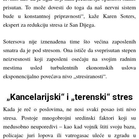
prisutan. To može dovesti do toga da naš nervni sistem
bude u konstantnoj pripravnosti“, kaže Karen Soters,
ekspert za redukciju stresa iz San Dijega.
Sotersova nije iznenađena time što većina zaposlenih
smatra da je pod stresom. Ona ističe da sveprisutan stepen
neizvesnosti koji zaposleni osećaju na svojim radnim
mestima usled turbulentnih ekonomskih uslova
eksponencijalno povećava nivo „stresiranosti“.
„Kancelarijski“ i „terenski“ stres
Kada je reč o poslovima, ne nosi svaki posao isti nivo
stresa. Postoje mnogobrojni sredinski faktori koji su
međusobno neuporedivi – kao kad vojnik štiti svoju bazu,
policajac juri lopova ili vatrogasac uleće u zgradu u